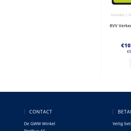
A-borden | S
RVV Verkee
€
10
€
CONTACT
BETA
De GWW Winkel
Veilig be
Postbus 66