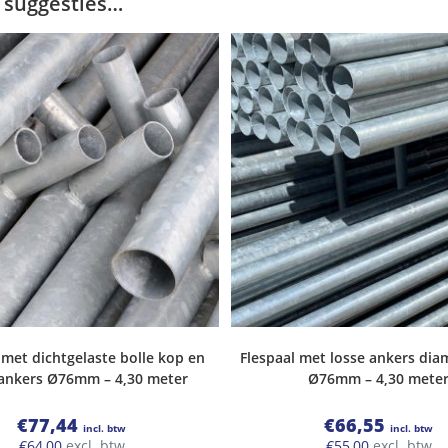
 suggesties…
 met dichtgelaste bolle kop en
Flespaal met losse ankers dia
 ankers Ø76mm – 4,30 meter
Ø76mm – 4,30 mete
€
77,44
€
66,55
incl. btw
incl. btw
€
64,00
excl. btw
€
55,00
excl. btw