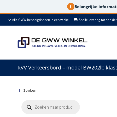
Belangrijke informati
i
Ga
Alle GWW benodigdheden in één winkel
Snelle levering tot aan 
naar
de
inhoud
RVV Verkeersbord – model BW202lb klasse
Zoeken
Producten
zoeken