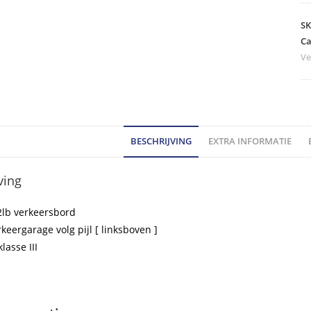
-
m
S
B
Ca
Ve
kl
III
ho
BESCHRIJVING
EXTRA INFORMATIE
ving
2lb
verkeersbord
rkeergarage volg pijl [ linksboven ]
klasse III