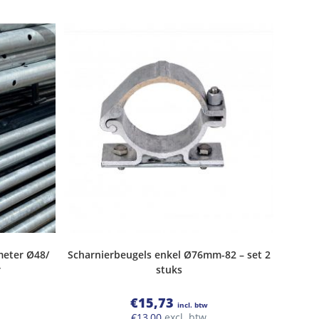
meter Ø48/
Scharnierbeugels enkel Ø76mm-82 – set 2
r
stuks
€
15,73
incl. btw
€
13,00
excl. btw