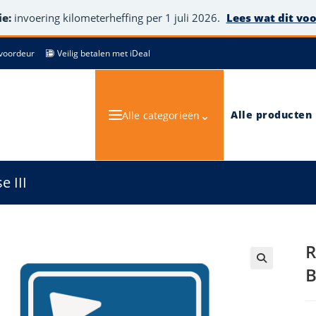
e:
invoering kilometerheffing per 1 juli 2026.
Lees wat dit vo
de voordeur
Veilig betalen met iDeal
⌄
Alle producten
Alle categorieën
 III
R
B
🔍