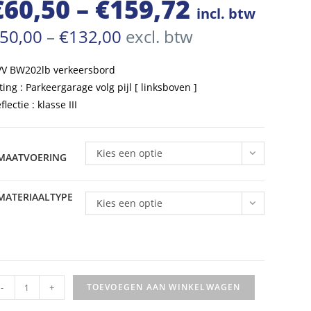
€
60,50
–
€
159,72
Prijsklasse:
incl. btw
€60,50
Prijsklasse:
50,00
–
€
132,00
excl. btw
€50,00
tot
tot
€132,00
VV BW202lb
verkeersbord
€159,72
ting : Parkeergarage volg pijl [ linksboven ]
flectie : klasse III
Kies een optie
MAATVOERING
MATERIAALTYPE
Kies een optie
VV
-
+
TOEVOEGEN AAN WINKELWAGEN
rkeersbord