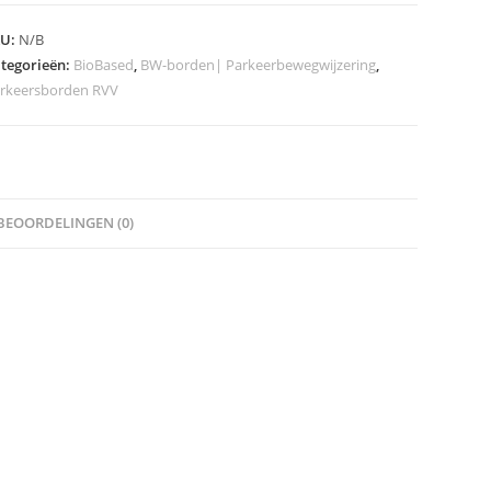
odel
KU:
N/B
W202lb
tegorieën:
BioBased
,
BW-borden| Parkeerbewegwijzering
,
rkeersborden RVV
asse
eveelheid
BEOORDELINGEN (0)