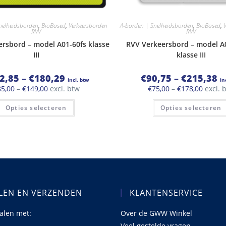
nelheidsborden
,
BioBased
,
Verkeersborden
A-borden | Snelheidsborden
,
BioBased
,
RVV
RVV
rsbord – model A01-60fs klasse
RVV Verkeersbord – model A
III
klasse III
Prijsklasse:
Pr
2,85
–
€
180,29
€
90,75
–
€
215,38
incl. btw
in
€102,85
€9
Prijsklasse:
Prijskl
85,00
–
€
149,00
excl. btw
€
75,00
–
€
178,00
excl. 
tot
tot
€85,00
€75,00
€180,29
€2
Dit
tot
tot
Opties selecteren
Opties selecteren
product
€149,00
€178,0
heeft
meerdere
variaties.
Deze
optie
kan
gekozen
worden
op
de
productpagina
LEN EN VERZENDEN
KLANTENSERVICE
talen met:
Over de GWW Winkel
Veel gestelde vragen