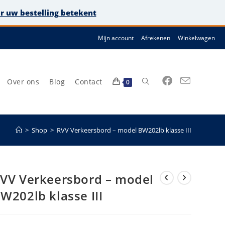
or uw bestelling betekent
Mijn account
Afrekenen
Winkelwagen
Over ons
Blog
Contact
Toggle
0
>
Shop
>
RVV Verkeersbord – model BW202lb klasse III
site
VV Verkeersbord – model
W202lb klasse III
zoeken