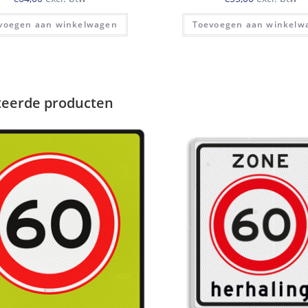
voegen aan winkelwagen
Toevoegen aan winkelw
teerde producten