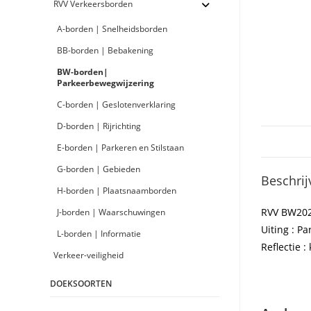
RVV Verkeersborden
A-borden | Snelheidsborden
BB-borden | Bebakening
BW-borden|
Parkeerbewegwijzering
C-borden | Geslotenverklaring
D-borden | Rijrichting
E-borden | Parkeren en Stilstaan
G-borden | Gebieden
Beschrij
H-borden | Plaatsnaamborden
RVV BW20
J-borden | Waarschuwingen
Uiting : Pa
L-borden | Informatie
Reflectie : 
Verkeer-veiligheid
DOEKSOORTEN