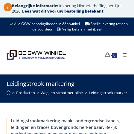
Belangrijke informatie:
invoering kilometerheffing per 1 juli
i
2026.
Lees wat dit voor uw bestelling betekent
Ga
Alle GWW benodigdheden in één winkel
Snelle levering tot aan
naar
de voordeur
Veilig betalen met iDeal
de
inhoud
0
Leidingstrook markering
>
Producten
>
Weg- en straatmeubilair
>
Leidingstrook markering
Leidingstrookmarkering maakt ondergrondse kabels,
leidingen en tracés bovengronds herkenbaar.
Bekijk
markeringsoplossingen voor nutsvoorzieningen,