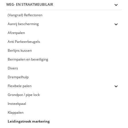
WEG- EN STRAATMEUBILAIR
(Vangrail) Reflectoren
Aanrij bescherming
Afzetpalen
Anti Parkeerbeugels
Berlijns kussen
Bermpalen en beveiliging
Divers
Drempelhulp
Flexibele palen
Grondpot / pipe lock
Insteekpaal
Klappalen
Leidingstrook markering