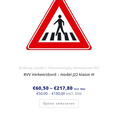
op
de
productpagina
BioBased
,
J-borden | Waarschuwingen
,
Verkeersborden RVV
RVV Verkeersbord – model J22 klasse III
Prijsklasse:
€
60,50
–
€
217,80
incl. btw
€60,50
Prijsklasse:
€
50,00
–
€
180,00
excl. btw
tot
€50,00
€217,80
Dit
tot
Opties selecteren
product
€180,00
heeft
meerdere
variaties.