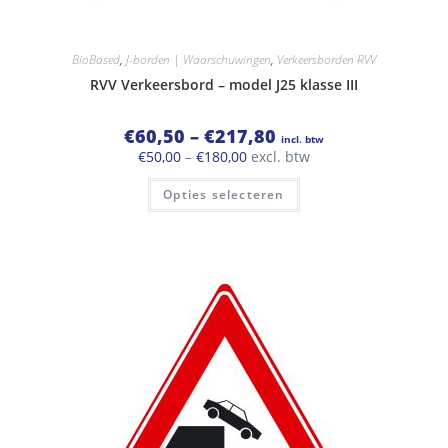
BioBased
,
J-borden | Waarschuwingen
,
Verkeersborden RVV
RVV Verkeersbord – model J25 klasse III
Prijsklasse:
€
60,50
–
€
217,80
incl. btw
€60,50
Prijsklasse:
€
50,00
–
€
180,00
excl. btw
tot
€50,00
€217,80
Dit
tot
Opties selecteren
product
€180,00
heeft
meerdere
variaties.
Deze
optie
kan
gekozen
worden
op
de
productpagina