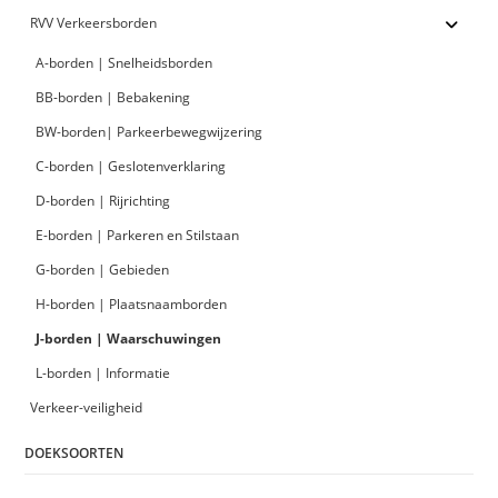
RVV Verkeersborden
A-borden | Snelheidsborden
BB-borden | Bebakening
BW-borden| Parkeerbewegwijzering
C-borden | Geslotenverklaring
D-borden | Rijrichting
E-borden | Parkeren en Stilstaan
G-borden | Gebieden
H-borden | Plaatsnaamborden
J-borden | Waarschuwingen
L-borden | Informatie
Verkeer-veiligheid
DOEKSOORTEN