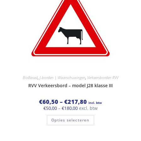
op
de
productpagina
BioBased
,
J-borden | Waarschuwingen
,
Verkeersborden RVV
RVV Verkeersbord – model J28 klasse III
Prijsklasse:
€
60,50
–
€
217,80
incl. btw
€60,50
Prijsklasse:
€
50,00
–
€
180,00
excl. btw
tot
€50,00
€217,80
Dit
tot
Opties selecteren
product
€180,00
heeft
meerdere
variaties.
Deze