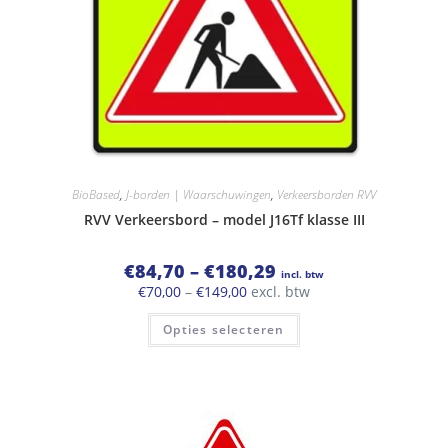
BioBased
,
J-borden | Waarschuwingen
,
Verkeersborden RVV
RVV Verkeersbord – model J16Tf klasse III
Prijsklasse:
€
84,70
–
€
180,29
incl. btw
€84,70
Prijsklasse:
€
70,00
–
€
149,00
excl. btw
tot
€70,00
€180,29
Dit
tot
Opties selecteren
product
€149,00
heeft
meerdere
variaties.
Deze
optie
kan
gekozen
worden