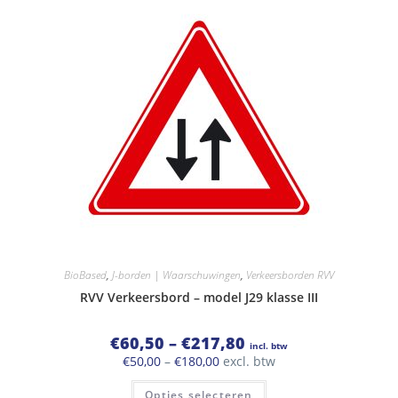
optie
kan
gekozen
worden
op
de
productpagina
BioBased
,
J-borden | Waarschuwingen
,
Verkeersborden RVV
RVV Verkeersbord – model J29 klasse III
Prijsklasse:
€
60,50
–
€
217,80
incl. btw
€60,50
Prijsklasse:
€
50,00
–
€
180,00
excl. btw
tot
€50,00
€217,80
Dit
tot
Opties selecteren
product