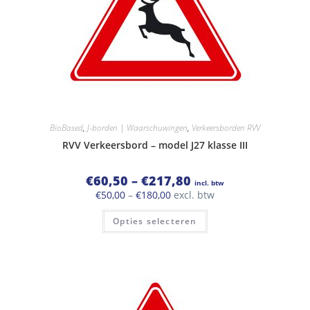
BioBased
,
J-borden | Waarschuwingen
,
Verkeersborden RVV
RVV Verkeersbord – model J27 klasse III
Prijsklasse:
€
60,50
–
€
217,80
incl. btw
€60,50
Prijsklasse:
€
50,00
–
€
180,00
excl. btw
tot
€50,00
€217,80
Dit
tot
Opties selecteren
product
€180,00
heeft
meerdere
variaties.
Deze
optie
kan
gekozen
worden