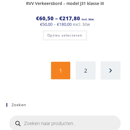
RVV Verkeersbord – model J31 klasse III
Prijsklasse:
€
60,50
–
€
217,80
incl. btw
€60,50
Prijsklasse:
€
50,00
–
€
180,00
excl. btw
tot
€50,00
€217,80
Dit
tot
Opties selecteren
product
€180,00
heeft
meerdere
variaties.
Deze
optie
kan
gekozen
worden
1
2
op
de
productpagina
Zoeken
Producten
zoeken