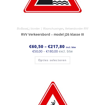
BioBased
,
J-borden | Waarschuwingen
,
Verkeersborden RVV
RVV Verkeersbord – model J26 klasse III
Prijsklasse:
€
60,50
–
€
217,80
incl. btw
€60,50
Prijsklasse:
€
50,00
–
€
180,00
excl. btw
tot
€50,00
€217,80
Dit
tot
Opties selecteren
product
€180,00
heeft
meerdere
variaties.
Deze
optie
kan
gekozen
worden
op
de
productpagina