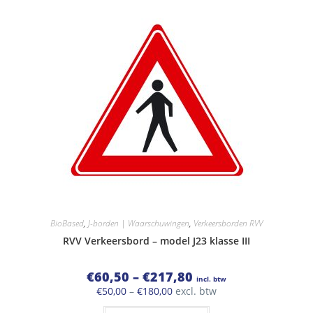
Deze
optie
kan
gekozen
worden
op
de
productpagina
BioBased
,
J-borden | Waarschuwingen
,
Verkeersborden RVV
RVV Verkeersbord – model J23 klasse III
Prijsklasse:
€
60,50
–
€
217,80
incl. btw
€60,50
Prijsklasse:
€
50,00
–
€
180,00
excl. btw
tot
€50,00
€217,80
Dit