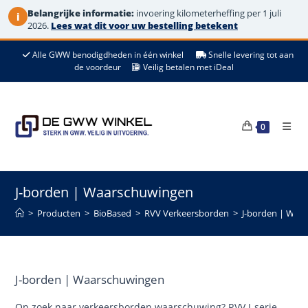
Belangrijke informatie:
invoering kilometerheffing per 1 juli
i
2026.
Lees wat dit voor uw bestelling betekent
Ga
Alle GWW benodigdheden in één winkel
Snelle levering tot aan
naar
de voordeur
Veilig betalen met iDeal
de
inhoud
0
J-borden | Waarschuwingen
>
Producten
>
BioBased
>
RVV Verkeersborden
>
J-borden | Waa
J-borden | Waarschuwingen
Op zoek naar verkeersborden waarschuwing? RVV J-serie