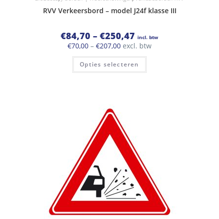
RVV Verkeersbord – model J24f klasse III
Prijsklasse:
€
84,70
–
€
250,47
incl. btw
€84,70
Prijsklasse:
€
70,00
–
€
207,00
excl. btw
tot
€70,00
€250,47
Dit
tot
Opties selecteren
product
€207,00
heeft
meerdere
variaties.
Deze
optie
kan
gekozen
worden
op
de
productpagina