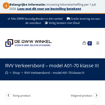
Belangrijke informatie:
invoering kilometerheffing per 1 juli
i
2026.
Lees wat dit voor uw bestelling betekent
Ga
Alle GWW benodigdheden in één winkel
Snelle levering tot aan
naar
de voordeur
Veilig betalen met iDeal
de
inhoud
0
RVV Verkeersbord – model A01-70 klasse III
>
Shop
>
RVV Verkeersbord – model A01-70 klasse III
Vorig product
Volgend product