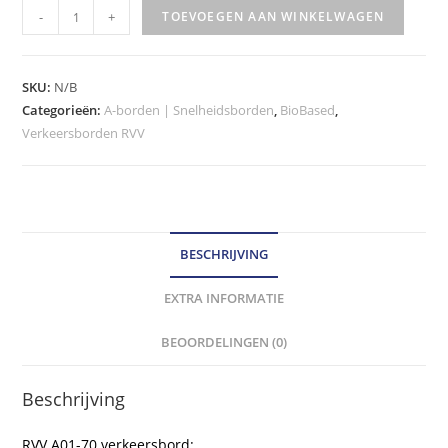
RVV
-
+
TOEVOEGEN AAN WINKELWAGEN
Verkeersbord
-
model
SKU:
N/B
A01-
Categorieën:
A-borden | Snelheidsborden
,
BioBased
,
Verkeersborden RVV
70
klasse
III
hoeveelheid
BESCHRIJVING
EXTRA INFORMATIE
BEOORDELINGEN (0)
Beschrijving
RVV A01-70 verkeersbord: