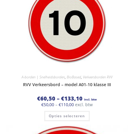
A-borden | Snelheidsborden
,
BioBased
,
Verkeersborden RVV
RVV Verkeersbord – model A01-10 klasse III
Prijsklasse:
€
60,50
–
€
133,10
incl. btw
€60,50
Prijsklasse:
€
50,00
–
€
110,00
excl. btw
tot
€50,00
€133,10
Dit
tot
Opties selecteren
product
€110,00
heeft
meerdere
variaties.
Deze