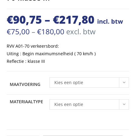
€
90,75
–
€
217,80
Prijsklasse:
incl. btw
€90,75
Prijsklasse:
€
75,00
–
€
180,00
excl. btw
€75,00
tot
tot
€180,00
RVV A01-70 verkeersbord:
€217,80
Uiting : Begin maximumsnelheid ( 70 km/h )
Reflectie : klasse III
Kies een optie
MAATVOERING
MATERIAALTYPE
Kies een optie