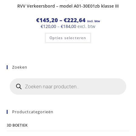
RVV Verkeersbord – model A01-30E01zb klasse III
Prijsklasse:
€
145,20
–
€
222,64
incl. btw
€145,20
Prijsklasse:
€
120,00
–
€
184,00
excl. btw
tot
€120,00
€222,64
Dit
tot
Opties selecteren
product
€184,00
heeft
meerdere
variaties.
Deze
optie
kan
Zoeken
gekozen
worden
op
Producten
de
zoeken
productpagina
Productcategorieën
3D BOETIEK