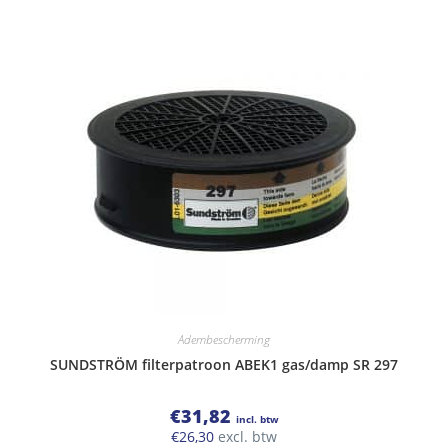
Adembescherming
SUNDSTRÖM filterpatroon ABEK1 gas/damp SR 297
€
31,82
incl. btw
€
26,30
excl. btw