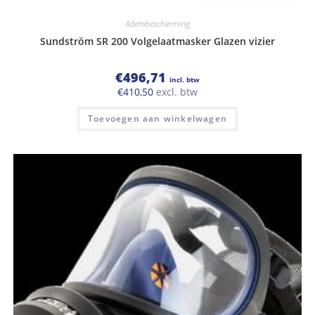
Adembescherming
Sundström SR 200 Volgelaatmasker Glazen vizier
€
496,71
incl. btw
€
410,50
excl. btw
Toevoegen aan winkelwagen