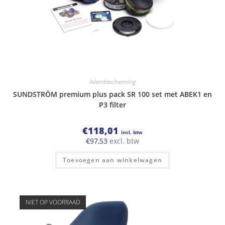
Adembescherming
SUNDSTRÖM premium plus pack SR 100 set met ABEK1 en
P3 filter
€
118,01
incl. btw
€
97,53
excl. btw
Toevoegen aan winkelwagen
NIET OP VOORRAAD