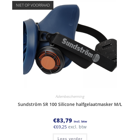
NIET OP VOORRAAD
Adembescherming
Sundström SR 100 Silicone halfgelaatmasker M/L
€
83,79
incl. btw
€
69,25
excl. btw
Lees verder