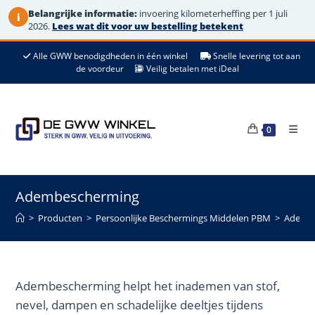
Belangrijke informatie:
invoering kilometerheffing per 1 juli
i
2026.
Lees wat dit voor uw bestelling betekent
Ga
Alle GWW benodigdheden in één winkel
Snelle levering tot aan
naar
de voordeur
Veilig betalen met iDeal
de
inhoud
0
Adembescherming
>
Producten
>
Persoonlijke Beschermings Middelen PBM
>
Ademb
Adembescherming helpt het inademen van stof,
nevel, dampen en schadelijke deeltjes tijdens