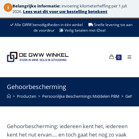
Belangrijke informatie:
invoering kilometerheffing per 1 juli
i
2026.
Lees wat dit voor uw bestelling betekent
Ga
Alle GWW benodigdheden in één winkel
Snelle levering tot aan
naar
de voordeur
Veilig betalen met iDeal
de
inhoud
0
Gehoorbescherming
>
Producten
>
Persoonlijke Beschermings Middelen PBM
>
Gehoor
Gehoorbescherming: iedereen kent het, iedereen
kent het nut ervan…. en toch gaat het nog zo vaak