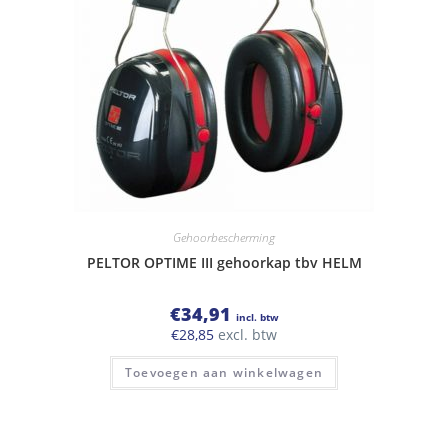
Gehoorbescherming
PELTOR OPTIME III gehoorkap tbv HELM
€
34,91
incl. btw
€
28,85
excl. btw
Toevoegen aan winkelwagen