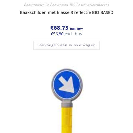
Baakschilden En Baakvoeten
,
BIO Based verkeersbakens
Baakschilden met klasse 3 reflectie BIO BASED
€
68,73
incl. btw
€
56,80
excl. btw
Toevoegen aan winkelwagen