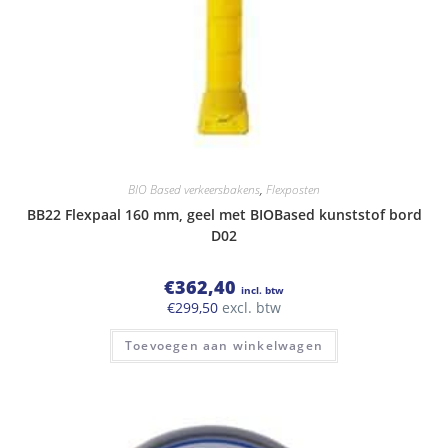
BIO Based verkeersbakens
,
Flexposten
BB22 Flexpaal 160 mm, geel met BIOBased kunststof bord
D02
€
362,40
incl. btw
€
299,50
excl. btw
Toevoegen aan winkelwagen