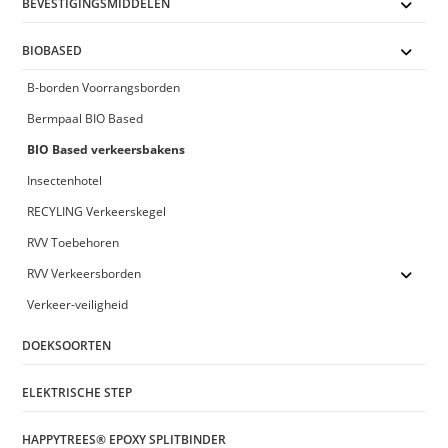
BEVESTIGINGSMIDDELEN
BIOBASED
B-borden Voorrangsborden
Bermpaal BIO Based
BIO Based verkeersbakens
Insectenhotel
RECYLING Verkeerskegel
RVV Toebehoren
RVV Verkeersborden
Verkeer-veiligheid
DOEKSOORTEN
ELEKTRISCHE STEP
HAPPYTREES® EPOXY SPLITBINDER