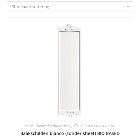
Standaard sortering
Baakschilden En Baakvoeten
,
BIO Based verkeersbakens
Baakschilden blanco (zonder sheet) BIO BASED