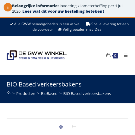
Belangrijke informatie:
invoering kilometerheffing per 1 juli
i
2026.
Lees wat dit voor uw bestelling betekent
Ga
Alle GWW benodigdheden in één winkel
Snelle levering tot aan
naar
de voordeur
Veilig betalen met iDeal
de
inhoud
0
BIO Based verkeersbakens
>
Producten
>
BioBased
>
BIO Based verkeersbakens