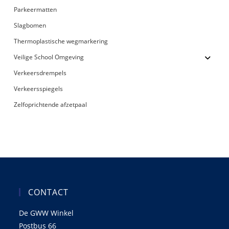
Parkeermatten
Slagbomen
Thermoplastische wegmarkering
Veilige School Omgeving
Verkeersdrempels
Verkeersspiegels
Zelfoprichtende afzetpaal
CONTACT
De GWW Winkel
Postbus 66