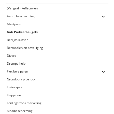
(Vangrail) Reflectoren
Aanrij bescherming
Afzetpalen
Anti Parkeerbeugels
Berlijns kussen
Bermpalen en beveiliging
Divers
Drempelhulp
Flexibele palen
Grondpot / pipe lock
Insteekpaal
Klappalen
Leidingstrook markering
Maaibescherming