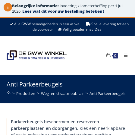
Belangrijke informatie:
invoering kilometerheffing per 1 juli
i
2026.
Lees wat dit voor uw bestelling betekent
Ga
Alle GWW benodigdheden in één winkel
Snelle levering tot aan
naar
de voordeur
Veilig betalen met iDeal
de
inhoud
0
Anti Parkeerbeugels
>
Producten
>
Weg- en straatmeubilair
>
Anti Parkeerbeugels
Parkeerbeugels beschermen en reserveren
parkeerplaatsen en doorgangen.
Kies een neerklapbare
of vaste oplossing voor parkeerterreinen, opritten,