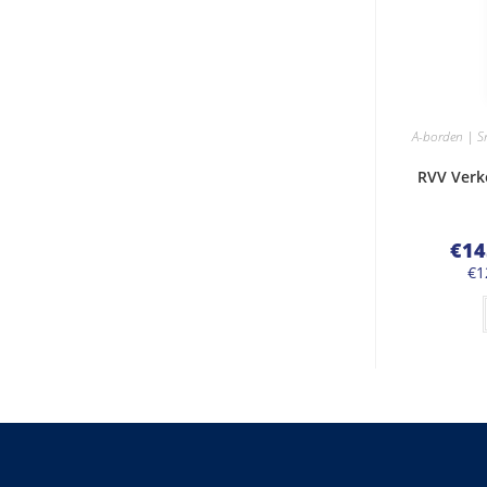
A-borden | S
RVV Verk
€
14
€
1