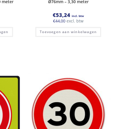
0 meter
Ø76mm – 3,30 meter
€
53,24
incl. btw
€
44,00
excl. btw
agen
Toevoegen aan winkelwagen