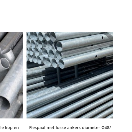
lle kop en
Flespaal met losse ankers diameter Ø48/