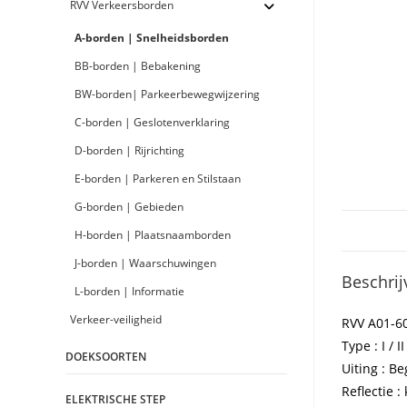
RVV Verkeersborden
A-borden | Snelheidsborden
BB-borden | Bebakening
BW-borden| Parkeerbewegwijzering
C-borden | Geslotenverklaring
D-borden | Rijrichting
E-borden | Parkeren en Stilstaan
G-borden | Gebieden
H-borden | Plaatsnaamborden
J-borden | Waarschuwingen
Beschrij
L-borden | Informatie
Verkeer-veiligheid
RVV A01-6
Type : I / II
DOEKSOORTEN
Uiting : B
Reflectie : 
ELEKTRISCHE STEP