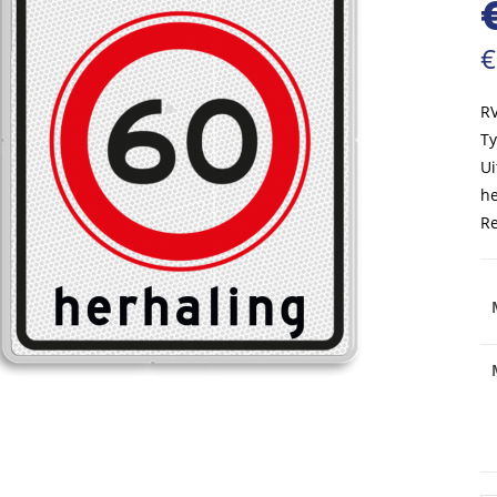
€
RV
Ty
Ui
he
Re