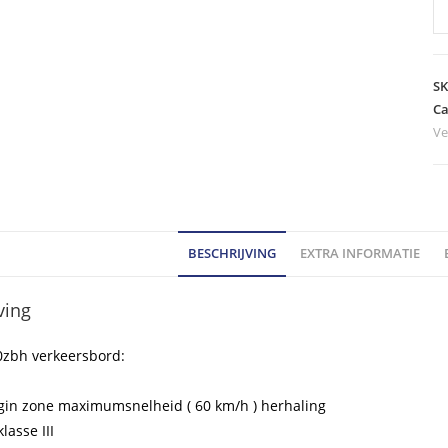
R
Ve
-
m
S
A0
Ca
Ve
6
kl
III
ho
BESCHRIJVING
EXTRA INFORMATIE
ving
0zbh verkeersbord:
egin zone maximumsnelheid ( 60 km/h ) herhaling
klasse III