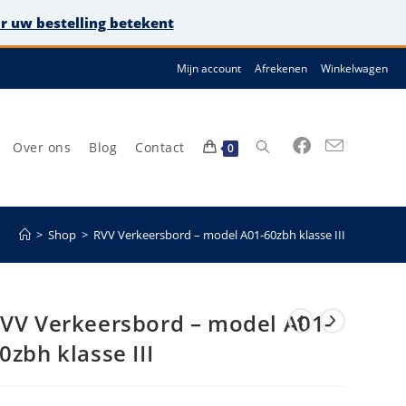
or uw bestelling betekent
Mijn account
Afrekenen
Winkelwagen
Over ons
Blog
Contact
Toggle
0
>
Shop
>
RVV Verkeersbord – model A01-60zbh klasse III
site
VV Verkeersbord – model A01-
0zbh klasse III
zoeken