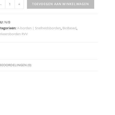
VV
-
+
TOEVOEGEN AAN WINKELWAGEN
rkeersbord
odel
KU:
N/B
1-
tegorieën:
A-borden | Snelheidsborden
,
BioBased
,
rkeersborden RVV
0zbh
asse
eveelheid
BEOORDELINGEN (0)