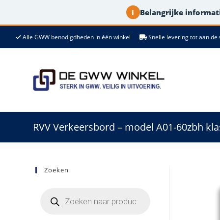
Belangrijke informati
i
Ga
Alle GWW benodigdheden in één winkel
Snelle levering tot aan 
naar
de
inhoud
RVV Verkeersbord – model A01-60zbh klas
Zoeken
Producten
zoeken