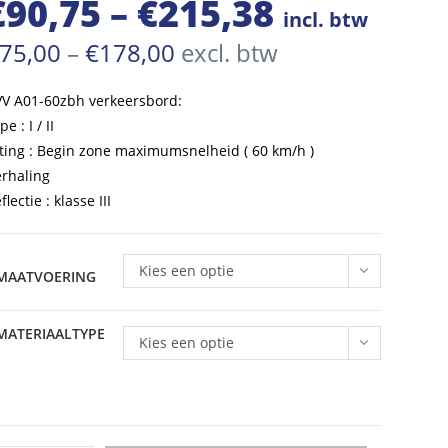
€
90,75
–
€
215,38
Prijsklasse:
incl. btw
€90,75
Prijsklasse:
75,00
–
€
178,00
excl. btw
€75,00
tot
tot
€178,00
V A01-60zbh verkeersbord:
€215,38
pe : I / II
ting : Begin zone maximumsnelheid ( 60 km/h )
rhaling
flectie : klasse III
Kies een optie
MAATVOERING
MATERIAALTYPE
Kies een optie