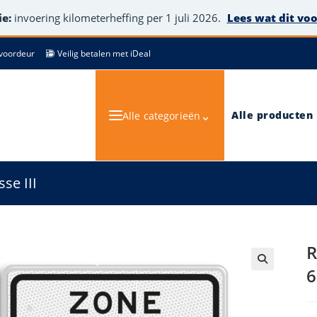
e:
invoering kilometerheffing per 1 juli 2026.
Lees wat dit vo
de voordeur
Veilig betalen met iDeal
⌄
Alle producten
Alle categorieën
se III
R
6
🔍