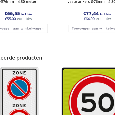
Ø76mm – 4,30 meter
vaste ankers Ø76mm – 4,3
€
66,55
€
77,44
incl. btw
incl. btw
€
55,00
excl. btw
€
64,00
excl. btw
voegen aan winkelwagen
Toevoegen aan winkelw
teerde producten