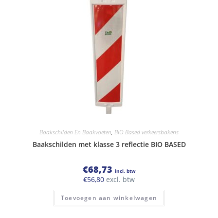
Baakschilden En Baakvoeten
,
BIO Based verkeersbakens
Baakschilden met klasse 3 reflectie BIO BASED
€
68,73
incl. btw
€
56,80
excl. btw
Toevoegen aan winkelwagen