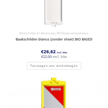
Baakschilden En Baakvoeten
,
BIO Based verkeersbakens
Baakschilden blanco (zonder sheet) BIO BASED
€
26,62
incl. btw
€
22,00
excl. btw
Toevoegen aan winkelwagen