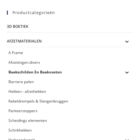
Productcategorieën
3D BOETIEK
AFZETMATERIALEN
A Frame
Afzettingen divers
Baakschilden En Baakvoeten
Barriere palen
Hekken - afzethekken
Kabeldrempels & Slangenbruggen
Parkeerstoppers
Scheidings elementen
Schrikhekken
Verkeerskegels