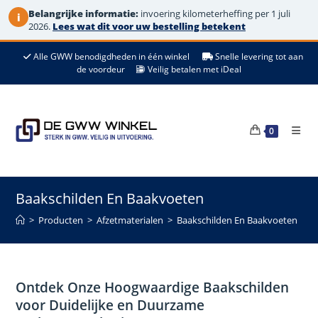
Belangrijke informatie:
invoering kilometerheffing per 1 juli
i
2026.
Lees wat dit voor uw bestelling betekent
Ga
Alle GWW benodigdheden in één winkel
Snelle levering tot aan
naar
de voordeur
Veilig betalen met iDeal
de
inhoud
0
Baakschilden En Baakvoeten
>
Producten
>
Afzetmaterialen
>
Baakschilden En Baakvoeten
Ontdek Onze Hoogwaardige Baakschilden
voor Duidelijke en Duurzame