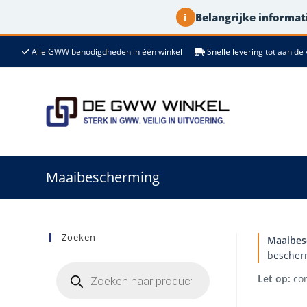
Belangrijke informati
i
Ga
Alle GWW benodigdheden in één winkel
Snelle levering tot aan 
naar
de
inhoud
Maaibescherming
Zoeken
Maaibes
bescherm
Producten
zoeken
Let op:
con