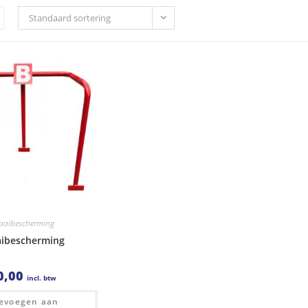
Standaard sortering
aaibescherming
ibescherming
0,00
incl. btw
evoegen aan