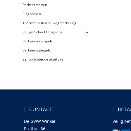
Parkeermatten
Slagbomen
Thermoplastische wegmarkering
Veilige School Omgeving
Verkeersdrempels
Verkeersspiegels
Zelfoprichtende afzetpaal
CONTACT
BETA
De GWW Winkel
Veilig be
Postbus 66