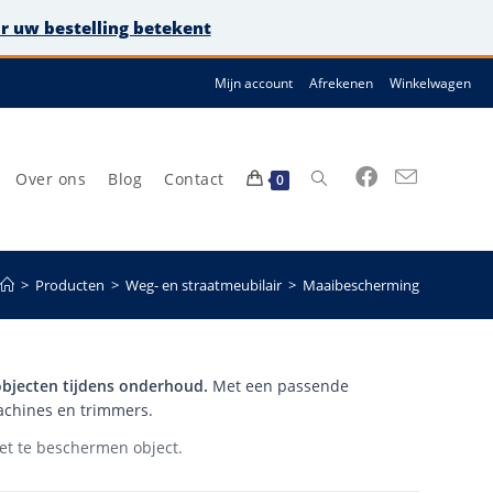
or uw bestelling betekent
Mijn account
Afrekenen
Winkelwagen
Over ons
Blog
Contact
Toggle
0
>
Producten
>
Weg- en straatmeubilair
>
Maaibescherming
site
bjecten tijdens onderhoud.
Met een passende
achines en trimmers.
het te beschermen object.
zoeken