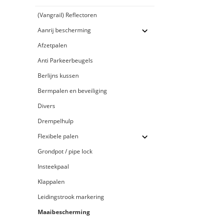
(Vangrail) Reflectoren
Aanrij bescherming
Afzetpalen
Anti Parkeerbeugels
Berlijns kussen
Bermpalen en beveiliging
Divers
Drempelhulp
Flexibele palen
Grondpot / pipe lock
Insteekpaal
Klappalen
Leidingstrook markering
Maaibescherming