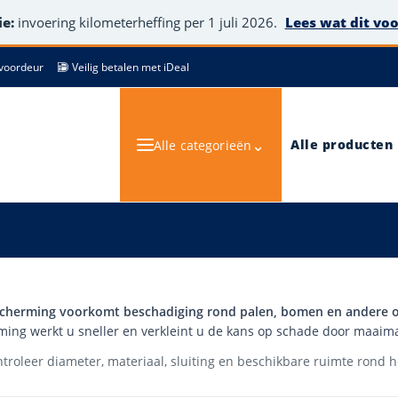
e:
invoering kilometerheffing per 1 juli 2026.
Lees wat dit vo
de voordeur
Veilig betalen met iDeal
⌄
Alle producten
Alle categorieën
cherming voorkomt beschadiging rond palen, bomen en andere o
ing werkt u sneller en verkleint u de kans op schade door maaim
troleer diameter, materiaal, sluiting en beschikbare ruimte rond 