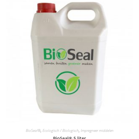
BioSeal®
,
Ecologisch / Biologisch
,
Impregneer middelen
BioSeal® 5 liter