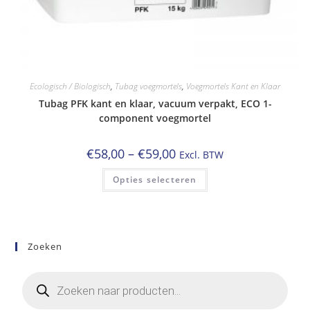
Ecologisch / Biologisch
,
Tubag voegmortels
,
Voegmortels Kant en Klaar
Tubag PFK kant en klaar, vacuum verpakt, ECO 1-
component voegmortel
Prijsklasse:
€
58,00
–
€
59,00
Excl. BTW
€58,00
tot
Dit
Opties selecteren
€59,00
product
heeft
meerdere
variaties.
Deze
optie
kan
Zoeken
gekozen
worden
op
Producten
de
zoeken
productpagina