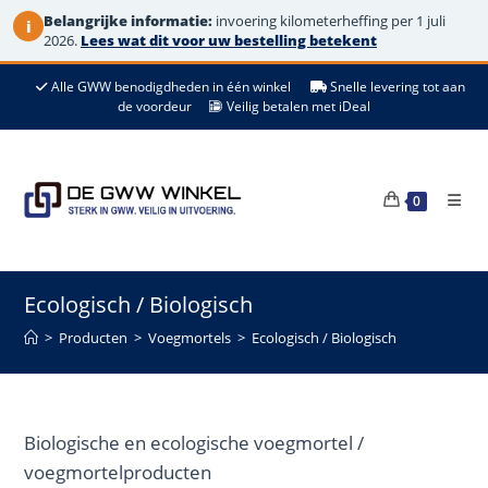
Belangrijke informatie:
invoering kilometerheffing per 1 juli
i
2026.
Lees wat dit voor uw bestelling betekent
Ga
Alle GWW benodigdheden in één winkel
Snelle levering tot aan
naar
de voordeur
Veilig betalen met iDeal
de
inhoud
0
Ecologisch / Biologisch
>
Producten
>
Voegmortels
>
Ecologisch / Biologisch
Biologische en ecologische voegmortel /
voegmortelproducten