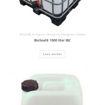
BioSeal®
,
Ecologisch / Biologisch
,
Impregneer middelen
BioSeal® 1000 liter IBC
Lees verder