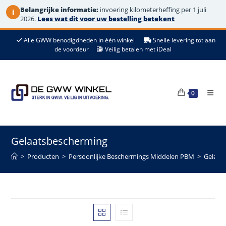
Belangrijke informatie:
invoering kilometerheffing per 1 juli
i
2026.
Lees wat dit voor uw bestelling betekent
Ga
Alle GWW benodigdheden in één winkel
Snelle levering tot aan
naar
de voordeur
Veilig betalen met iDeal
de
inhoud
0
Gelaatsbescherming
>
Producten
>
Persoonlijke Beschermings Middelen PBM
>
Gelaat