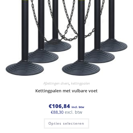
Afzettingen divers
,
kettingpalen
Kettingpalen met vulbare voet
€
106,84
incl. btw
€
88,30
excl. btw
Dit
Opties selecteren
product
heeft
meerdere