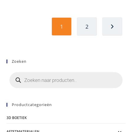
variaties.
Deze
optie
kan
gekozen
worden
1
2
op
de
productpagina
Zoeken
Producten
zoeken
Productcategorieën
3D BOETIEK
AFZETMATERIALEN