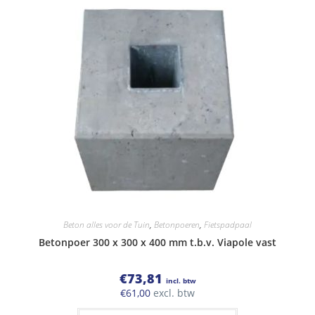
Beton alles voor de Tuin
,
Betonpoeren
,
Fietspadpaal
Betonpoer 300 x 300 x 400 mm t.b.v. Viapole vast
€
73,81
incl. btw
€
61,00
excl. btw