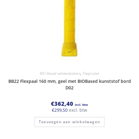
BIO Based verkeersbakens
,
Flexposten
BB22 Flexpaal 160 mm, geel met BIOBased kunststof bord
D02
€
362,40
incl. btw
€
299,50
excl. btw
Toevoegen aan winkelwagen