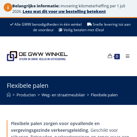
Belangrijke informatie:
invoering kilometerheffing per 1 juli
i
2026.
Lees wat dit voor uw bestelling betekent
Ga
Alle GWW benodigdheden in één winkel
Snelle levering tot aan
naar
de voordeur
Veilig betalen met iDeal
de
inhoud
0
Flexibele palen
>
Producten
>
Weg- en straatmeubilair
>
Flexibele palen
Flexibele palen zorgen voor opvallende en
vergevingsgezinde verkeersgeleiding.
Geschikt voor
rijbanen, fietspaden, parkeerterreinen en zones waar een