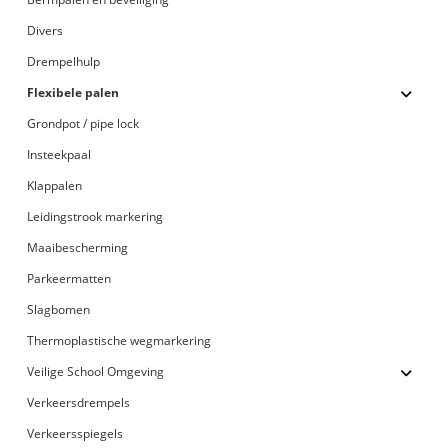
Divers
Drempelhulp
Flexibele palen
Grondpot / pipe lock
Insteekpaal
Klappalen
Leidingstrook markering
Maaibescherming
Parkeermatten
Slagbomen
Thermoplastische wegmarkering
Veilige School Omgeving
Verkeersdrempels
Verkeersspiegels