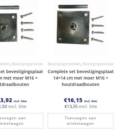
iddelen
,
Bevestigingsplaatjes
Bevestigingsmiddelen
,
Bevestigingsplaatjes
et bevestigingsplaat
Complete set bevestigingsplaat
m met moer M16 +
14×14 cm met moer M16 +
tdraadbouten
houtdraadbouten
3,92
€
16,15
incl. btw
incl. btw
1,50
excl. btw
€
13,35
excl. btw
evoegen aan
Toevoegen aan
inkelwagen
winkelwagen