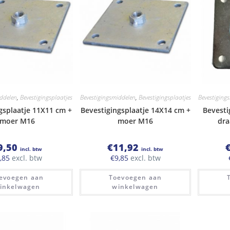
iddelen
,
Bevestigingsplaatjes
Bevestigingsmiddelen
,
Bevestigingsplaatjes
Bevestiging
gsplaatje 11X11 cm +
Bevestigingsplaatje 14X14 cm +
Bevesti
moer M16
moer M16
dra
9,50
€
11,92
incl. btw
incl. btw
,85
excl. btw
€
9,85
excl. btw
evoegen aan
Toevoegen aan
inkelwagen
winkelwagen