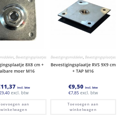
smiddelen
,
Bevestigingsplaatjes
Bevestigingsmiddelen
,
Bevestigingsplaatjes
gingsplaatje 8X8 cm +
Bevestigingsplaatje RVS 9X9 cm
aibare moer M16
+ TAP M16
€
11,37
€
9,50
incl. btw
incl. btw
€
9,40
excl. btw
€
7,85
excl. btw
Toevoegen aan
Toevoegen aan
winkelwagen
winkelwagen