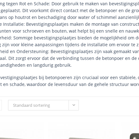
g tegen Rot en Schade: Door gebruik te maken van bevestigingspla
geplaatst. Dit voorkomt direct contact met de betonpoer en de gr
ans op houtrot en beschadiging door water of schimmel aanzienlijk
 Installatie: Bevestigingsplaatjes maken de montage van construc
ten voor schroeven en bouten, wat helpt bij een snelle en nauwkeu
rheid: Sommige bevestigingsplaatjes bieden de mogelijkheid om de p
 zijn voor kleine aanpassingen tijdens de installatie om ervoor te z
id en Ondersteuning: Bevestigingsplaatjes zijn vaak gemaakt van s
staal. Dit zorgt ervoor dat de verbinding tussen de betonpoer en de
andigheden en langdurig gebruik.
vestigingsplaatjes bij betonpoeren zijn cruciaal voor een stabiele
t en schade, waardoor de levensduur van de gehele structuur wor
Standaard sortering