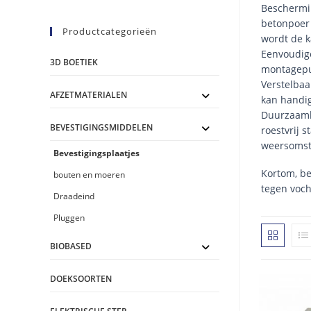
Beschermin
betonpoer 
Productcategorieën
wordt de k
Eenvoudige
3D BOETIEK
montagepun
Verstelbaa
AFZETMATERIALEN
kan handig
Duurzaamhe
BEVESTIGINGSMIDDELEN
roestvrij 
weersomst
Bevestigingsplaatjes
Kortom, be
bouten en moeren
tegen voch
Draadeind
Pluggen
BIOBASED
DOEKSOORTEN