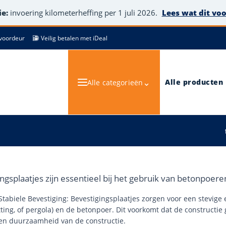
e:
invoering kilometerheffing per 1 juli 2026.
Lees wat dit vo
de voordeur
Veilig betalen met iDeal
⌄
Alle producten
Alle categorieën
ingsplaatjes zijn essentieel bij het gebruik van betonpoe
 Stabiele Bevestiging: Bevestigingsplaatjes zorgen voor een stevige
tting, of pergola) en de betonpoer. Dit voorkomt dat de constructie 
 en duurzaamheid van de constructie.