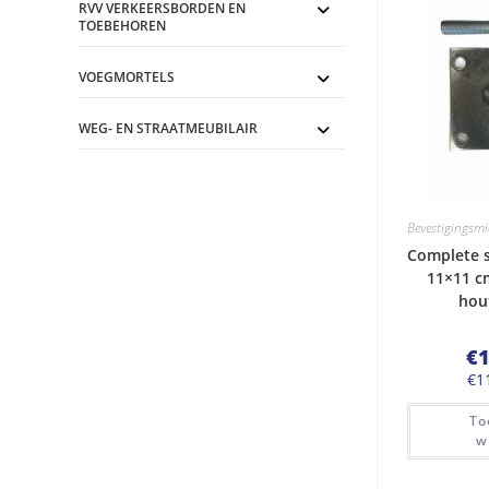
RVV VERKEERSBORDEN EN
TOEBEHOREN
VOEGMORTELS
WEG- EN STRAATMEUBILAIR
Bevestigingsm
Complete s
11×11 c
hou
€
1
€
1
To
w