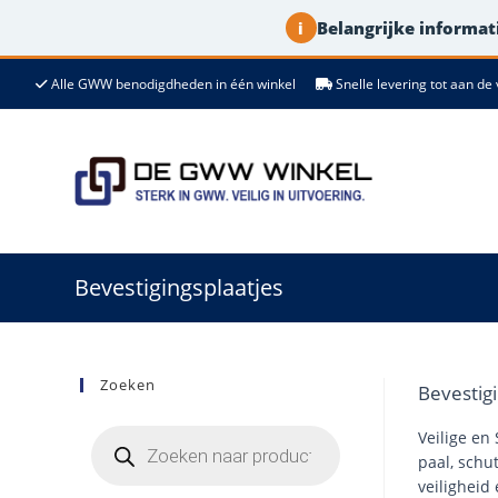
Belangrijke informati
i
Ga
Alle GWW benodigdheden in één winkel
Snelle levering tot aan 
naar
de
inhoud
Bevestigingsplaatjes
Zoeken
Bevestig
Producten
Veilige en
zoeken
paal, schu
veiligheid