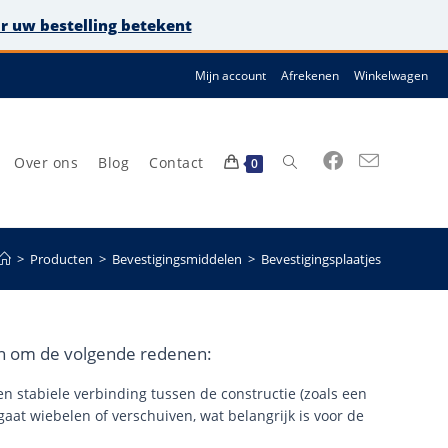
or uw bestelling betekent
Mijn account
Afrekenen
Winkelwagen
Over ons
Blog
Contact
Toggle
0
>
Producten
>
Bevestigingsmiddelen
>
Bevestigingsplaatjes
site
ren om de volgende redenen:
 en stabiele verbinding tussen de constructie (zoals een
gaat wiebelen of verschuiven, wat belangrijk is voor de
zoeken