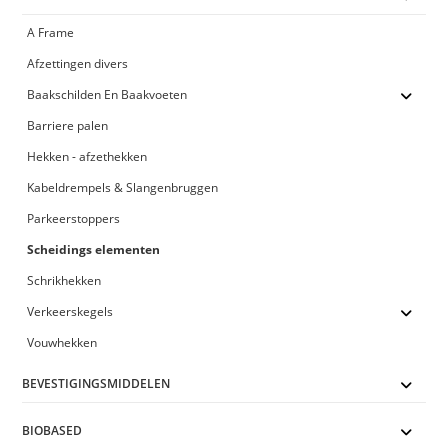
A Frame
Afzettingen divers
Baakschilden En Baakvoeten
Barriere palen
Hekken - afzethekken
Kabeldrempels & Slangenbruggen
Parkeerstoppers
Scheidings elementen
Schrikhekken
Verkeerskegels
Vouwhekken
BEVESTIGINGSMIDDELEN
BIOBASED