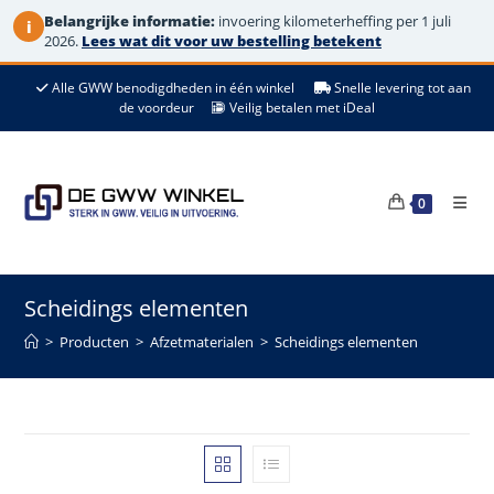
Belangrijke informatie:
invoering kilometerheffing per 1 juli
i
2026.
Lees wat dit voor uw bestelling betekent
Ga
Alle GWW benodigdheden in één winkel
Snelle levering tot aan
naar
de voordeur
Veilig betalen met iDeal
de
inhoud
0
Scheidings elementen
>
Producten
>
Afzetmaterialen
>
Scheidings elementen