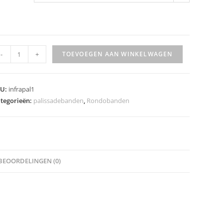
ONDOBAND
-
+
TOEVOEGEN AAN WINKELWAGEN
60X50
M
eveelheid
KU:
infrapal1
tegorieën:
palissadebanden
,
Rondobanden
BEOORDELINGEN (0)