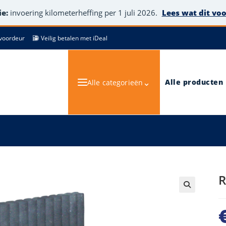
e:
invoering kilometerheffing per 1 juli 2026.
Lees wat dit vo
de voordeur
Veilig betalen met iDeal
⌄
Alle producten
Alle categorieën
🔍