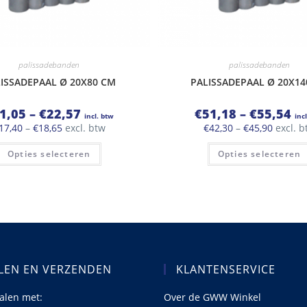
palissadebanden
palissadebanden
ISSADEPAAL Ø 20X80 CM
PALISSADEPAAL Ø 20X14
Prijsklasse:
Pri
1,05
–
€
22,57
€
51,18
–
€
55,54
incl. btw
inc
€21,05
€51
Prijsklasse:
Prijskla
17,40
–
€
18,65
excl. btw
€
42,30
–
€
45,90
excl. b
tot
tot
€17,40
€42,30
€22,57
€55
Dit
tot
tot
Opties selecteren
Opties selecteren
product
€18,65
€45,90
heeft
meerdere
variaties.
Deze
optie
kan
gekozen
worden
op
de
productpagina
LEN EN VERZENDEN
KLANTENSERVICE
talen met:
Over de GWW Winkel