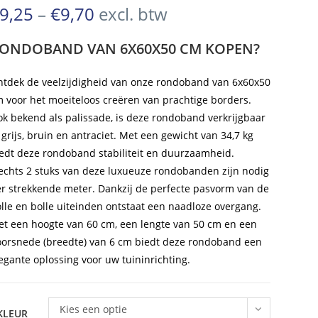
€11,19
Prijsklasse:
9,25
–
€
9,70
excl. btw
€9,25
tot
tot
ONDOBAND VAN 6X60X50 CM KOPEN?
€9,70
€11,74
tdek de veelzijdigheid van onze rondoband van 6x60x50
 voor het moeiteloos creëren van prachtige borders.
k bekend als palissade, is deze rondoband verkrijgbaar
 grijs, bruin en antraciet. Met een gewicht van 34,7 kg
edt deze rondoband stabiliteit en duurzaamheid.
echts 2 stuks van deze luxueuze rondobanden zijn nodig
r strekkende meter. Dankzij de perfecte pasvorm van de
lle en bolle uiteinden ontstaat een naadloze overgang.
t een hoogte van 60 cm, een lengte van 50 cm en een
orsnede (breedte) van 6 cm biedt deze rondoband een
egante oplossing voor uw tuininrichting.
Kies een optie
KLEUR