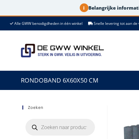
Belangrijke informati
i
Ga
Alle GWW benodigdheden in één winkel
Snelle levering tot aan 
naar
de
inhoud
RONDOBAND 6X60X50 CM
Zoeken
Producten
zoeken