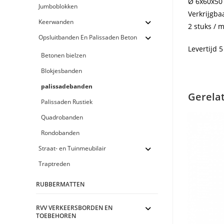
Ø 6x60x50
Jumboblokken
Verkrijgbaa
Keerwanden
2 stuks / 
Opsluitbanden En Palissaden Beton
Levertijd 
Betonen bielzen
Blokjesbanden
palissadebanden
Gerela
Palissaden Rustiek
Quadrobanden
Rondobanden
Straat- en Tuinmeubilair
Traptreden
RUBBERMATTEN
RVV VERKEERSBORDEN EN
TOEBEHOREN