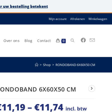
or uw bestelling betekent
Mijn account
Afrekenen
Winkelwagen
Over ons
Blog
Contact
Toggle
0
>
Shop
>
RONDOBAND 6X60X50 CM
site
RONDOBAND 6X60X50 CM
€
11,19
–
€
11,74
zoeken
Prijsklasse:
incl. btw