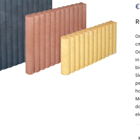
€
R
On
cm
Oo
in
bi
Sl
pe
ho
Me
do
el