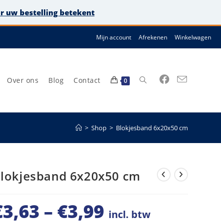
or uw bestelling betekent
Mijn account
Afrekenen
Winkelwagen
Over ons
Blog
Contact
Toggle
0
>
Shop
>
Blokjesband 6x20x50 cm
site
lokjesband 6x20x50 cm
€
3,63
–
€
3,99
zoeken
Prijsklasse:
incl. btw