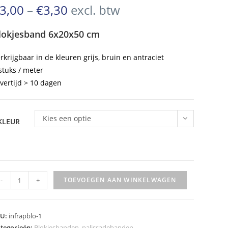
€3,63
Prijsklasse:
3,00
–
€
3,30
excl. btw
€3,00
tot
tot
lokjesband 6x20x50 cm
€3,30
€3,99
rkrijgbaar in de kleuren grijs, bruin en antraciet
stuks / meter
vertijd > 10 dagen
Kies een optie
KLEUR
okjesband
-
+
TOEVOEGEN AAN WINKELWAGEN
20x50
m
eveelheid
KU:
infrapblo-1
tegorieën:
Blokjesbanden
,
palissadebanden