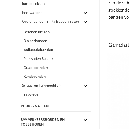
zijn deze 
Jumboblokken
strekkende
Keerwanden
banden vol
Opsluitbanden En Palissaden Beton
Betonen bielzen
Blokjesbanden
Gerela
palissadebanden
Palissaden Rustiek
Quadrobanden
Rondobanden
Straat- en Tuinmeubilair
Traptreden
RUBBERMATTEN
RVV VERKEERSBORDEN EN
TOEBEHOREN