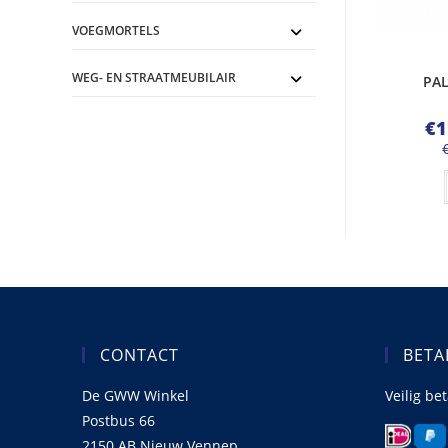
VOEGMORTELS
WEG- EN STRAATMEUBILAIR
PAL
€
1
CONTACT
BETA
De GWW Winkel
Veilig be
Postbus 66
2150 AB Nieuw Vennep