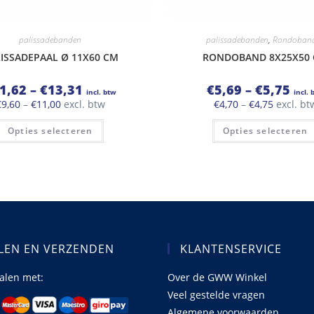
palissadebanden
palissadebanden
,
Rondoban
ISSADEPAAL Ø 11X60 CM
RONDOBAND 8X25X50
Prijsklasse:
Prijs
1,62
–
€
13,31
€
5,69
–
€
5,75
incl. btw
incl. 
€11,62
€5,6
Prijsklasse:
Prijsklas
€
9,60
–
€
11,00
excl. btw
€
4,70
–
€
4,75
excl. bt
tot
tot
€9,60
€4,70
€13,31
€5,7
Dit
tot
tot
Opties selecteren
Opties selecteren
product
€11,00
€4,75
heeft
meerdere
variaties.
Deze
optie
kan
gekozen
worden
op
de
productpagina
LEN EN VERZENDEN
KLANTENSERVICE
talen met:
Over de GWW Winkel
Veel gestelde vragen
Algemene voorwaarden