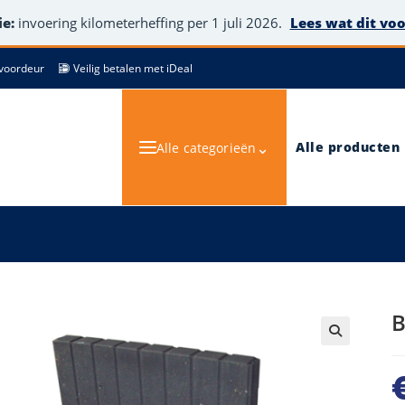
e:
invoering kilometerheffing per 1 juli 2026.
Lees wat dit vo
de voordeur
Veilig betalen met iDeal
⌄
Alle producten
Alle categorieën
B
🔍