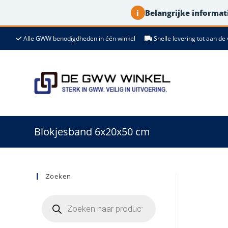
Belangrijke informati
i
Ga
Alle GWW benodigdheden in één winkel
Snelle levering tot aan 
naar
de
inhoud
Blokjesband 6x20x50 cm
Zoeken
Producten
zoeken