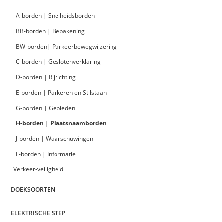
A-borden | Snelheidsborden
BB-borden | Bebakening
BW-borden| Parkeerbewegwijzering
C-borden | Geslotenverklaring
D-borden | Rijrichting
E-borden | Parkeren en Stilstaan
G-borden | Gebieden
H-borden | Plaatsnaamborden
J-borden | Waarschuwingen
L-borden | Informatie
Verkeer-veiligheid
DOEKSOORTEN
ELEKTRISCHE STEP