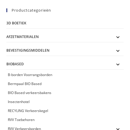
Productcategorieën
3D BOETIEK
AFZETMATERIALEN
BEVESTIGINGSMIDDELEN
BIOBASED
B-borden Voorrangsborden
Bermpaal BIO Based
BIO Based verkeersbakens
Insectenhotel
RECYLING Verkeerskegel
RVV Toebehoren
RVV Verkeersborden