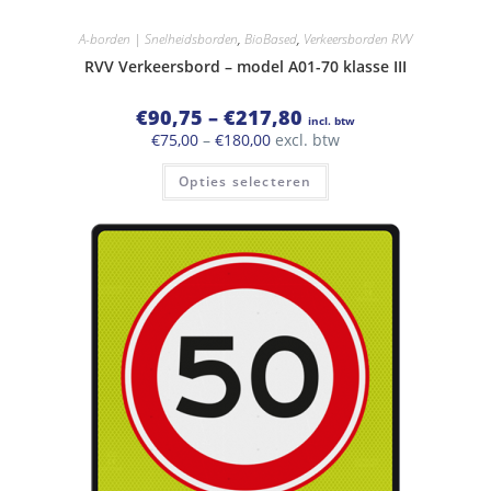
A-borden | Snelheidsborden
,
BioBased
,
Verkeersborden RVV
RVV Verkeersbord – model A01-70 klasse III
Prijsklasse:
€
90,75
–
€
217,80
incl. btw
€90,75
Prijsklasse:
€
75,00
–
€
180,00
excl. btw
tot
€75,00
€217,80
Dit
tot
Opties selecteren
product
€180,00
heeft
meerdere
variaties.
Deze
optie
kan
gekozen
worden
op
de
productpagina