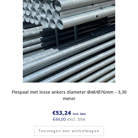
Flespaal met losse ankers diameter Ø48/Ø76mm – 3,30
meter
€
53,24
incl. btw
€
44,00
excl. btw
Toevoegen aan winkelwagen