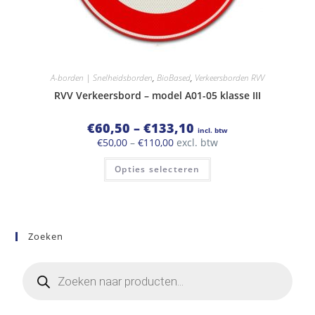
A-borden | Snelheidsborden
,
BioBased
,
Verkeersborden RVV
RVV Verkeersbord – model A01-05 klasse III
Prijsklasse:
€
60,50
–
€
133,10
incl. btw
€60,50
Prijsklasse:
€
50,00
–
€
110,00
excl. btw
tot
€50,00
€133,10
Dit
tot
Opties selecteren
product
€110,00
heeft
meerdere
variaties.
Deze
optie
kan
Zoeken
gekozen
worden
op
Producten
de
zoeken
productpagina