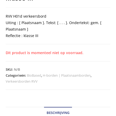
RVV H01d verkeersbord
Uiting : [ Plaatsnaam ]. Tekst: [ . . . ]. Ondertekst: gem. [
Plaatsnaam ]
Reflectie : klasse III
Dit product is momenteel niet op voorraad.
SKU:
N/B
Categorieën:
BioBased
,
H-borden | Plaatsnaamborden
,
Verkeersborden RVV
BESCHRIJVING