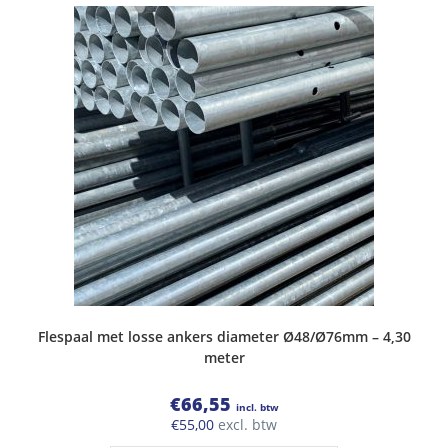
Flespaal met losse ankers diameter Ø48/Ø76mm – 4,30
meter
€
66,55
incl. btw
€
55,00
excl. btw