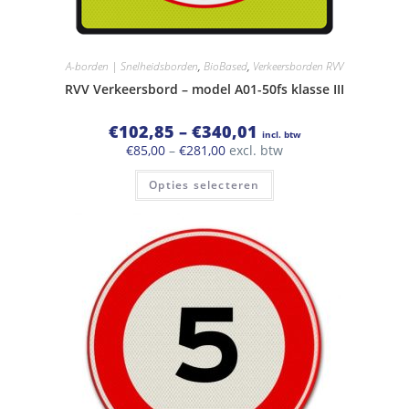
A-borden | Snelheidsborden
,
BioBased
,
Verkeersborden RVV
RVV Verkeersbord – model A01-50fs klasse III
Prijsklasse:
€
102,85
–
€
340,01
incl. btw
€102,85
Prijsklasse:
€
85,00
–
€
281,00
excl. btw
tot
€85,00
€340,01
Dit
tot
Opties selecteren
product
€281,00
heeft
meerdere
variaties.
Deze
optie
kan
gekozen
worden
op
de
productpagina