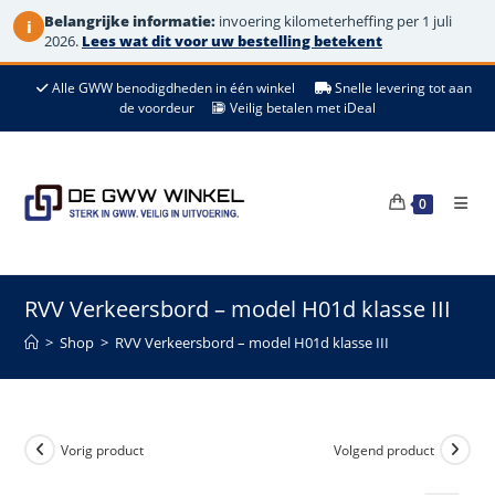
Belangrijke informatie:
invoering kilometerheffing per 1 juli
i
2026.
Lees wat dit voor uw bestelling betekent
Ga
Alle GWW benodigdheden in één winkel
Snelle levering tot aan
naar
de voordeur
Veilig betalen met iDeal
de
inhoud
0
RVV Verkeersbord – model H01d klasse III
>
Shop
>
RVV Verkeersbord – model H01d klasse III
Vorig product
Volgend product