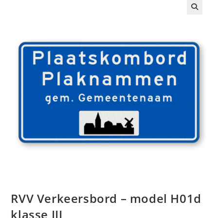
🔍
RVV Verkeersbord – model H01d
klasse III