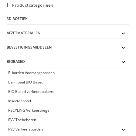
Productcategorieën
3D BOETIEK
AFZETMATERIALEN
BEVESTIGINGSMIDDELEN
BIOBASED
B-borden Voorrangsborden
Bermpaal BIO Based
BIO Based verkeersbakens
Insectenhotel
RECYLING Verkeerskegel
RVV Toebehoren
RVV Verkeersborden