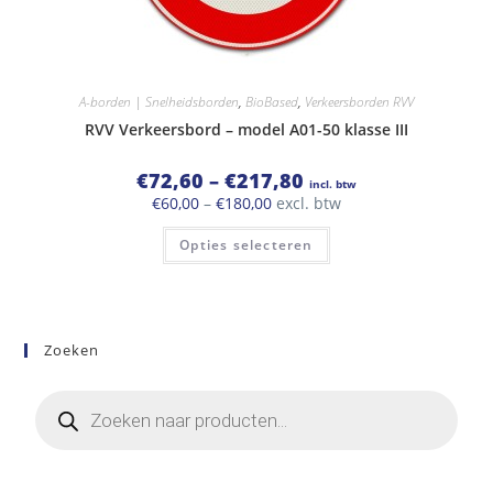
A-borden | Snelheidsborden
,
BioBased
,
Verkeersborden RVV
RVV Verkeersbord – model A01-50 klasse III
Prijsklasse:
€
72,60
–
€
217,80
incl. btw
€72,60
Prijsklasse:
€
60,00
–
€
180,00
excl. btw
tot
€60,00
€217,80
Dit
tot
Opties selecteren
product
€180,00
heeft
meerdere
variaties.
Deze
optie
kan
Zoeken
gekozen
worden
op
Producten
de
zoeken
productpagina