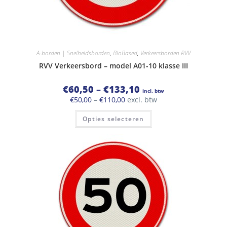
A-borden | Snelheidsborden
,
BioBased
,
Verkeersborden RVV
RVV Verkeersbord – model A01-10 klasse III
Prijsklasse:
€
60,50
–
€
133,10
incl. btw
€60,50
Prijsklasse:
€
50,00
–
€
110,00
excl. btw
tot
€50,00
€133,10
Dit
tot
Opties selecteren
product
€110,00
heeft
meerdere
variaties.
Deze
optie
kan
gekozen
worden
op
de
productpagina