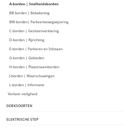
A-borden | Snelheidsborden
BB-borden | Bebakening
BW-borden| Parkeerbewegwijzering
C-borden | Geslotenverklaring
D-borden | Rijrichting
E-borden | Parkeren en Stilstaan
G-borden | Gebieden
H-borden | Plaatsnaamborden
J-borden | Waarschuwingen
L-borden | Informatie
Verkeer-veiligheid
DOEKSOORTEN
ELEKTRISCHE STEP