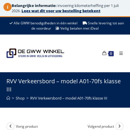
Belangrijke informatie:
invoering kilometerheffing per 1 juli
i
2026.
Lees wat dit voor uw bestelling betekent
Ga
Alle GWW benodigdheden in één winkel
Snelle levering tot aan
naar
de voordeur
Veilig betalen met iDeal
de
inhoud
0
RVV Verkeersbord – model A01-70fs klasse
III
>
Shop
>
RVV Verkeersbord – model A01-70fs klasse III
Vorig product
Volgend product