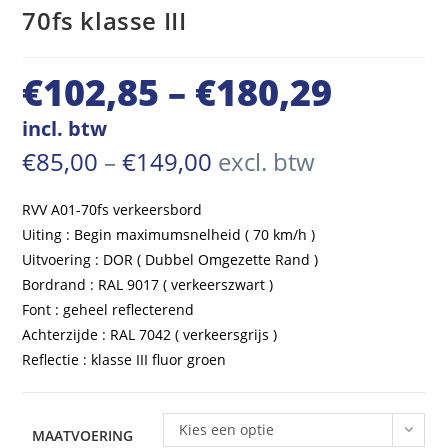
70fs klasse III
€
102,85
–
€
180,29
Prijsklasse:
€102,85
incl. btw
tot
Prijsklasse:
€
85,00
–
€
149,00
excl. btw
€85,00
€180,29
tot
€149,00
RVV A01-70fs verkeersbord
Uiting : Begin maximumsnelheid ( 70 km/h )
Uitvoering : DOR ( Dubbel Omgezette Rand )
Bordrand : RAL 9017 ( verkeerszwart )
Font : geheel reflecterend
Achterzijde : RAL 7042 ( verkeersgrijs )
Reflectie : klasse III fluor groen
Kies een optie
MAATVOERING