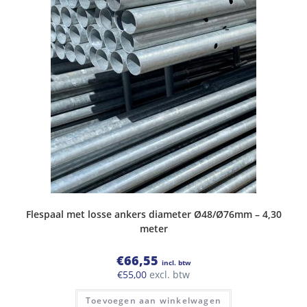
Flespaal met losse ankers diameter Ø48/Ø76mm – 4,30
meter
€
66,55
incl. btw
€
55,00
excl. btw
Toevoegen aan winkelwagen