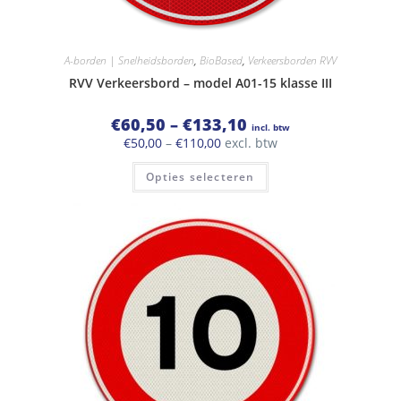
A-borden | Snelheidsborden
,
BioBased
,
Verkeersborden RVV
RVV Verkeersbord – model A01-15 klasse III
Prijsklasse:
€
60,50
–
€
133,10
incl. btw
€60,50
Prijsklasse:
€
50,00
–
€
110,00
excl. btw
tot
€50,00
€133,10
Dit
tot
Opties selecteren
product
€110,00
heeft
meerdere
variaties.
Deze
optie
kan
gekozen
worden
op
de
productpagina