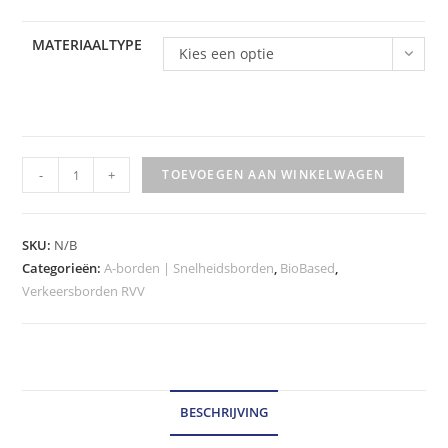
MATERIAALTYPE
Kies een optie
RVV
-
+
TOEVOEGEN AAN WINKELWAGEN
Verkeersbord
-
model
SKU:
N/B
A01-
Categorieën:
A-borden | Snelheidsborden
,
BioBased
,
Verkeersborden RVV
70fs
klasse
III
hoeveelheid
BESCHRIJVING