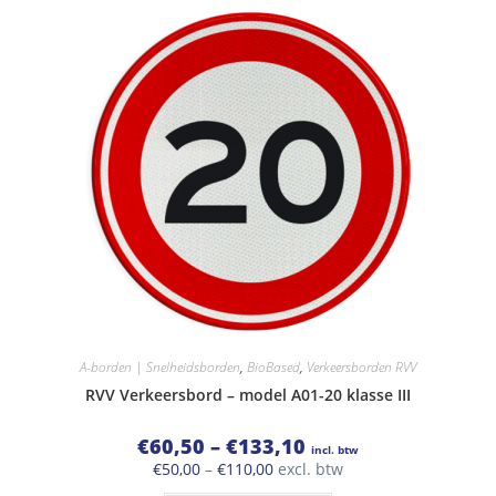
meerdere
variaties.
Deze
optie
kan
gekozen
worden
op
de
productpagina
A-borden | Snelheidsborden
,
BioBased
,
Verkeersborden RVV
RVV Verkeersbord – model A01-20 klasse III
Prijsklasse:
€
60,50
–
€
133,10
incl. btw
€60,50
Prijsklasse:
€
50,00
–
€
110,00
excl. btw
tot
€50,00
€133,10