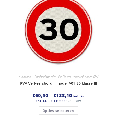
optie
kan
gekozen
worden
op
de
productpagina
A-borden | Snelheidsborden
,
BioBased
,
Verkeersborden RVV
RVV Verkeersbord – model A01-30 klasse III
Prijsklasse:
€
60,50
–
€
133,10
incl. btw
€60,50
Prijsklasse:
€
50,00
–
€
110,00
excl. btw
tot
€50,00
€133,10
Dit
tot
Opties selecteren
product
€110,00
heeft