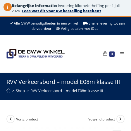
Belangrijke informatie:
invoering kilometerheffing per 1 juli
i
2026.
Lees wat dit voor uw bestelling betekent
Ga
Alle GWW benodigdheden in één winkel
Snelle levering tot aan
naar
de voordeur
Veilig betalen met iDeal
de
inhoud
0
RVV Verkeersbord – model E08m klasse III
>
Shop
>
RVV Verkeersbord – model E08m klasse III
Vorig product
Volgend product