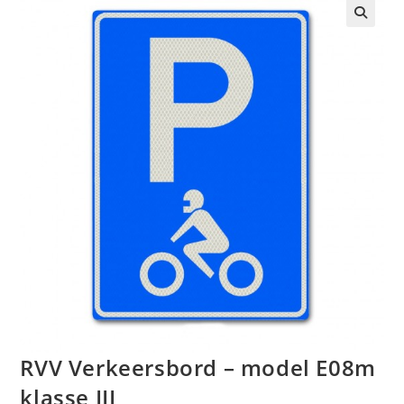
🔍
RVV Verkeersbord – model E08m
klasse III