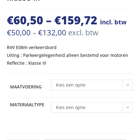
€
60,50
–
€
159,72
Prijsklasse:
incl. btw
€60,50
Prijsklasse:
€
50,00
–
€
132,00
excl. btw
€50,00
tot
tot
€132,00
RVV E08m verkeersbord
€159,72
Uiting : Parkeergelegenheid alleen bestemd voor motoren
Reflectie : klasse III
Kies een optie
MAATVOERING
MATERIAALTYPE
Kies een optie