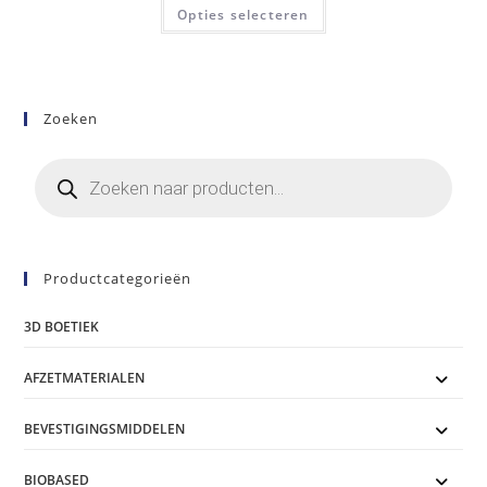
Dit
tot
Opties selecteren
product
€110,00
heeft
meerdere
variaties.
Deze
optie
kan
Zoeken
gekozen
worden
op
Producten
de
zoeken
productpagina
Productcategorieën
3D BOETIEK
AFZETMATERIALEN
BEVESTIGINGSMIDDELEN
BIOBASED