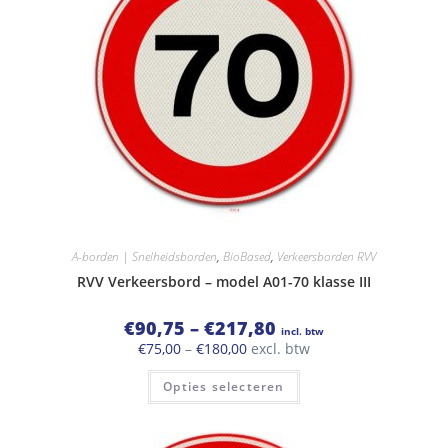
A-borden | Snelheidsborden
,
BioBased
,
Verkeersborden RVV
RVV Verkeersbord – model A01-70 klasse III
Prijsklasse:
€
90,75
–
€
217,80
incl. btw
€90,75
Prijsklasse:
€
75,00
–
€
180,00
excl. btw
tot
€75,00
€217,80
Dit
tot
Opties selecteren
product
€180,00
heeft
meerdere
variaties.
Deze