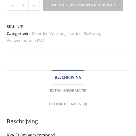
RVV
-
+
TOEVOEGEN AAN WINKELWAGEN
Verkeersbord
-
model
SKU:
N/B
E08m
Categorieën:
B-borden Voorrangsborden
,
BioBased
,
Verkeersborden RVV
klasse
III
hoeveelheid
BESCHRIJVING
EXTRA INFORMATIE
BEOORDELINGEN (0)
Beschrijving
RVV E08m verkeersbord