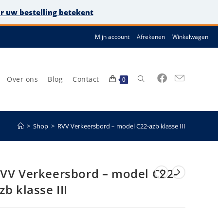
or uw bestelling betekent
Mijn account
Afrekenen
Winkelwagen
Over ons
Blog
Contact
Toggle
0
>
Shop
>
RVV Verkeersbord – model C22-azb klasse III
site
VV Verkeersbord – model C22-
zb klasse III
zoeken