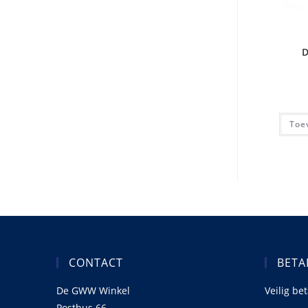
D
Toe
CONTACT
BETA
De GWW Winkel
Veilig be
Postbus 66