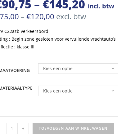
€
90,75
–
€
145,20
Prijsklasse:
incl. btw
€90,75
Prijsklasse:
75,00
–
€
120,00
excl. btw
€75,00
tot
tot
€120,00
V C22azb verkeersbord
€145,20
ting : Begin zone gesloten voor vervuilende vrachtauto’s
flectie : klasse III
Kies een optie
MAATVOERING
MATERIAALTYPE
Kies een optie
VV
-
+
TOEVOEGEN AAN WINKELWAGEN
rkeersbord