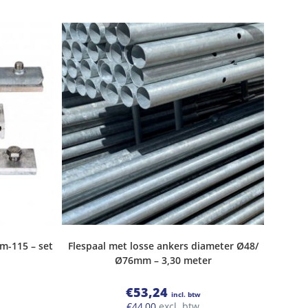
m-115 – set
Flespaal met losse ankers diameter Ø48/
Ø76mm – 3,30 meter
€
53,24
incl. btw
€
44,00
excl. btw