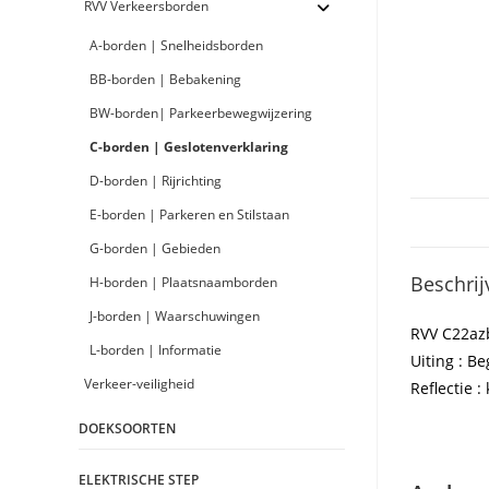
RVV Verkeersborden
A-borden | Snelheidsborden
BB-borden | Bebakening
BW-borden| Parkeerbewegwijzering
C-borden | Geslotenverklaring
D-borden | Rijrichting
E-borden | Parkeren en Stilstaan
G-borden | Gebieden
Beschrij
H-borden | Plaatsnaamborden
J-borden | Waarschuwingen
RVV C22az
L-borden | Informatie
Uiting : B
Verkeer-veiligheid
Reflectie : 
DOEKSOORTEN
ELEKTRISCHE STEP