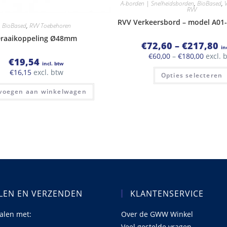
A-borden | Snelheidsborden
,
BioBased
,
RVV
RVV Verkeersbord – model A01-5
BioBased
,
RVV Toebehoren
raaikoppeling Ø48mm
Pr
€
72,60
–
€
217,80
in
€7
Prijskl
€
60,00
–
€
180,00
excl. 
tot
€
19,54
€60,00
incl. btw
€2
€
16,15
excl. btw
tot
Opties selecteren
€180,0
voegen aan winkelwagen
LEN EN VERZENDEN
KLANTENSERVICE
talen met:
Over de GWW Winkel
Veel gestelde vragen