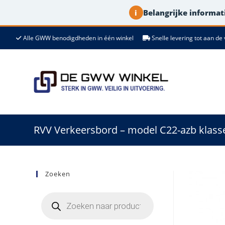
Belangrijke informati
i
Ga
Alle GWW benodigdheden in één winkel
Snelle levering tot aan 
naar
de
inhoud
RVV Verkeersbord – model C22-azb klasse
Zoeken
Producten
zoeken