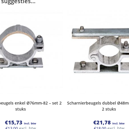
 suggesties…
beugels enkel Ø76mm-82 – set 2
Scharnierbeugels dubbel Ø48m
stuks
2 stuks
€
15,73
€
21,78
incl. btw
incl. btw
€
13,00
excl. btw
€
18,00
excl. btw