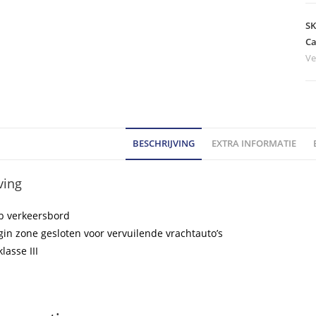
-
m
S
C2
Ca
Ve
az
kl
III
ho
BESCHRIJVING
EXTRA INFORMATIE
ving
b verkeersbord
egin zone gesloten voor vervuilende vrachtauto’s
klasse III