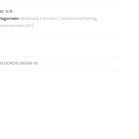
odel
KU:
N/B
2-
tegorieën:
BioBased
,
C-borden | Geslotenverklaring
,
rkeersborden RVV
b
asse
eveelheid
BEOORDELINGEN (0)