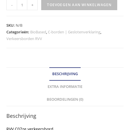
RVV
-
+
TOEVOEGEN AAN WINKELWAGEN
Verkeersbord
-
model
SKU:
N/B
C07-
Categorieën:
BioBased
,
C-borden | Geslotenverklaring
,
Verkeersborden RVV
ze
klasse
III
hoeveelheid
BESCHRIJVING
EXTRA INFORMATIE
BEOORDELINGEN (0)
Beschrijving
RVV C07ze verkeersbord