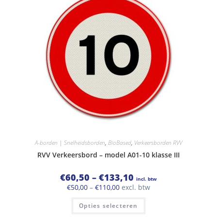
optie
kan
gekozen
worden
op
de
productpagina
A-borden | Snelheidsborden
,
BioBased
,
Verkeersborden RVV
RVV Verkeersbord – model A01-10 klasse III
Prijsklasse:
€
60,50
–
€
133,10
incl. btw
€60,50
Prijsklasse:
€
50,00
–
€
110,00
excl. btw
tot
€50,00
€133,10
Dit
tot
Opties selecteren
product
€110,00
heeft