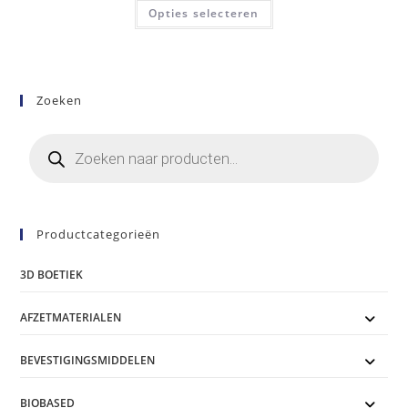
Dit
tot
Opties selecteren
product
€180,00
heeft
meerdere
variaties.
Deze
optie
kan
Zoeken
gekozen
worden
op
Producten
de
zoeken
productpagina
Productcategorieën
3D BOETIEK
AFZETMATERIALEN
BEVESTIGINGSMIDDELEN
BIOBASED