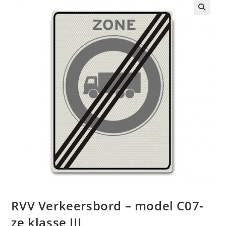
🔍
RVV Verkeersbord – model C07-
ze klasse III