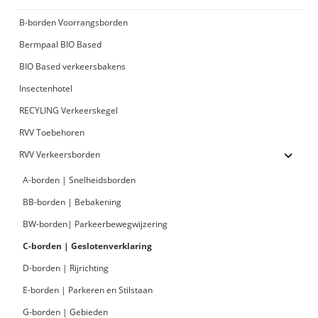
B-borden Voorrangsborden
Bermpaal BIO Based
BIO Based verkeersbakens
Insectenhotel
RECYLING Verkeerskegel
RVV Toebehoren
RVV Verkeersborden
A-borden | Snelheidsborden
BB-borden | Bebakening
BW-borden| Parkeerbewegwijzering
C-borden | Geslotenverklaring
D-borden | Rijrichting
E-borden | Parkeren en Stilstaan
G-borden | Gebieden