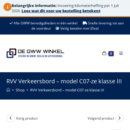
Belangrijke informatie:
invoering kilometerheffing per 1 juli
i
2026.
Lees wat dit voor uw bestelling betekent
Ga
Alle GWW benodigdheden in één winkel
Snelle levering tot aan
naar
de voordeur
Veilig betalen met iDeal
de
inhoud
0
RVV Verkeersbord – model C07-ze klasse III
>
Shop
>
RVV Verkeersbord – model C07-ze klasse III
Vorig product
Volgend product