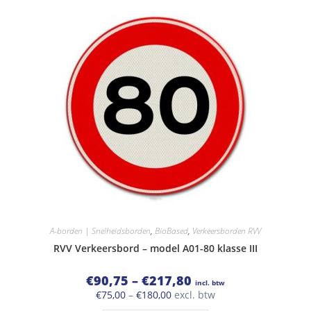
meerdere
variaties.
Deze
optie
kan
gekozen
worden
op
de
productpagina
A-borden | Snelheidsborden
,
BioBased
,
Verkeersborden RVV
RVV Verkeersbord – model A01-80 klasse III
Prijsklasse:
€
90,75
–
€
217,80
incl. btw
€90,75
Prijsklasse:
€
75,00
–
€
180,00
excl. btw
tot
€75,00
€217,80