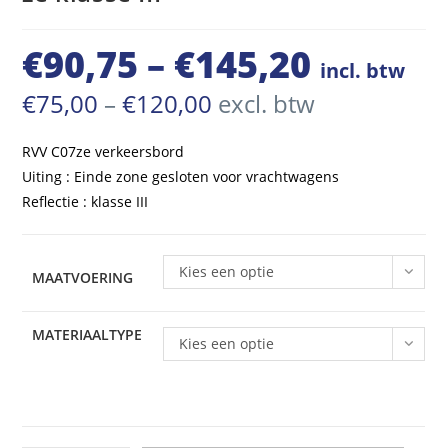
€
90,75
–
€
145,20
Prijsklasse:
incl. btw
€90,75
Prijsklasse:
€
75,00
–
€
120,00
excl. btw
€75,00
tot
tot
€120,00
RVV C07ze verkeersbord
€145,20
Uiting : Einde zone gesloten voor vrachtwagens
Reflectie : klasse III
Kies een optie
MAATVOERING
MATERIAALTYPE
Kies een optie