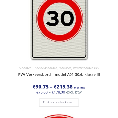
A-borden | Snelheidsborden
,
BioBased
,
Verkeersborden RVV
RVV Verkeersbord – model A01-30zb klasse III
Prijsklasse:
€
90,75
–
€
215,38
incl. btw
€90,75
Prijsklasse:
€
75,00
–
€
178,00
excl. btw
tot
€75,00
€215,38
Dit
tot
Opties selecteren
product
€178,00
heeft
meerdere
variaties.
Deze