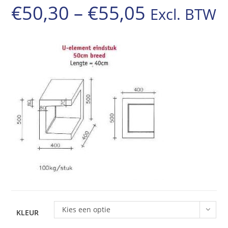
€
50,30
–
€
55,05
Excl. BTW
Prijsklasse:
€50,30
tot
€55,05
Kies een optie
KLEUR