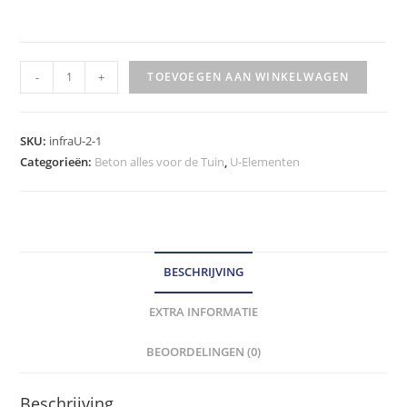
KEERWAND
-
+
TOEVOEGEN AAN WINKELWAGEN
U
HOEK
ELEMENT
SKU:
infraU-2-1
40X40X50
Categorieën:
Beton alles voor de Tuin
,
U-Elementen
CM
hoeveelheid
BESCHRIJVING
EXTRA INFORMATIE
BEOORDELINGEN (0)
Beschrijving