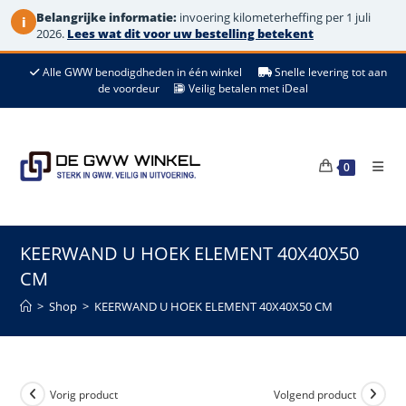
Belangrijke informatie:
invoering kilometerheffing per 1 juli
i
2026.
Lees wat dit voor uw bestelling betekent
Ga
Alle GWW benodigdheden in één winkel
Snelle levering tot aan
naar
de voordeur
Veilig betalen met iDeal
de
inhoud
0
KEERWAND U HOEK ELEMENT 40X40X50
CM
>
Shop
>
KEERWAND U HOEK ELEMENT 40X40X50 CM
Vorig product
Volgend product