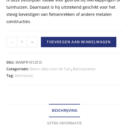
tuinhuizen. Daarnaast is hij uitstekend geschikt voor het
stevig bevestigen van fietsenrekken of andere metalen
constructies.
Betonpoer
-
+
TOEVOEGEN AAN WINKELWAGEN
30x30x25
cm
+
SKU:
BWBPR16125 D
4x
Categorieën:
Beton alles voor de Tuin
,
Betonpoeren
Tag:
betonpoer
Draadeind
M12
hoeveelheid
BESCHRIJVING
EXTRA INFORMATIE