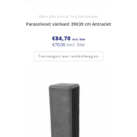
Beton alles voor de Tuin
,
Betonpoeren
Parasolvoet vierkant 39X39 cm Antraciet
€
84,70
incl. btw
€
70,00
excl. btw
Toevoegen aan winkelwagen