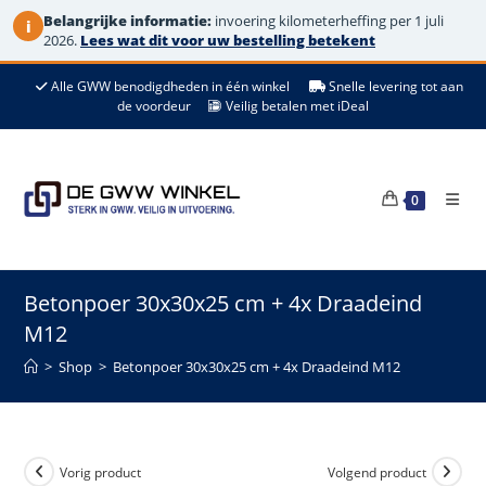
Belangrijke informatie:
invoering kilometerheffing per 1 juli
i
2026.
Lees wat dit voor uw bestelling betekent
Ga
Alle GWW benodigdheden in één winkel
Snelle levering tot aan
naar
de voordeur
Veilig betalen met iDeal
de
inhoud
0
Betonpoer 30x30x25 cm + 4x Draadeind
M12
>
Shop
>
Betonpoer 30x30x25 cm + 4x Draadeind M12
Vorig product
Volgend product