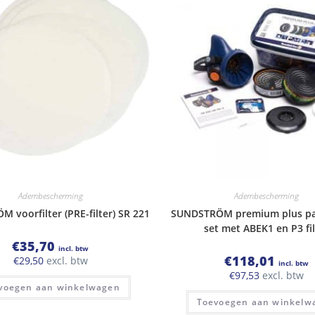
Adembescherming
Adembescherming
 voorfilter (PRE-filter) SR 221
SUNDSTRÖM premium plus pa
set met ABEK1 en P3 fil
€
35,70
incl. btw
€
118,01
€
29,50
excl. btw
incl. btw
€
97,53
excl. btw
voegen aan winkelwagen
Toevoegen aan winkelw