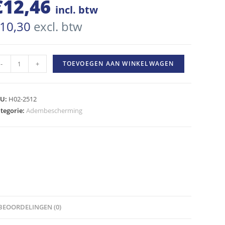
€
12,46
incl. btw
10,30
excl. btw
UNDSTRÖM
-
+
TOEVOEGEN AAN WINKELWAGEN
lterpatroon
1
as/damp
KU:
H02-2512
R
tegorie:
Adembescherming
7
eveelheid
BEOORDELINGEN (0)