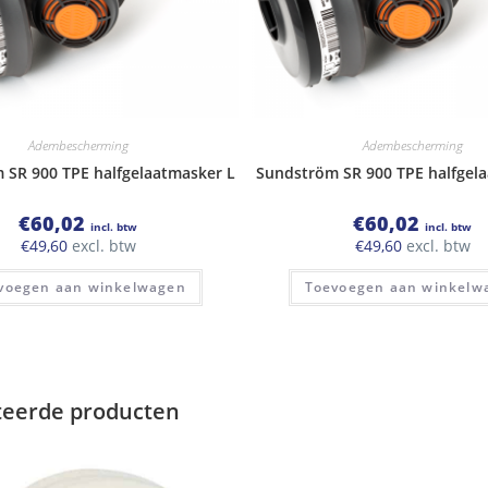
Adembescherming
Adembescherming
 SR 900 TPE halfgelaatmasker L
Sundström SR 900 TPE halfgel
€
60,02
€
60,02
incl. btw
incl. btw
€
49,60
excl. btw
€
49,60
excl. btw
voegen aan winkelwagen
Toevoegen aan winkelw
teerde producten