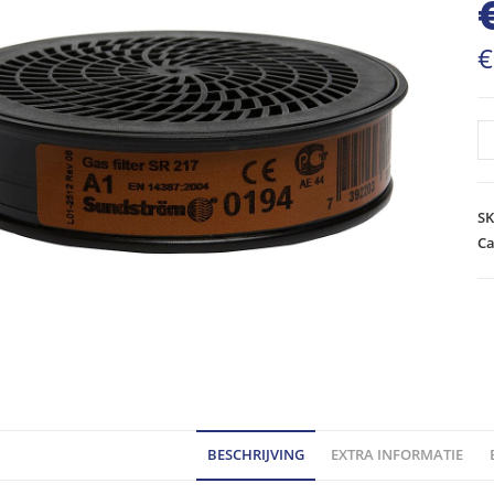
€
S
Fi
A
g
S
S
Ca
21
ho
BESCHRIJVING
EXTRA INFORMATIE