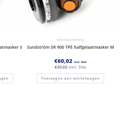
Adembescherming
aatmasker S
Sundström SR 900 TPE halfgelaatmasker M
€
60,02
incl. btw
€
49,60
excl. btw
agen
Toevoegen aan winkelwagen