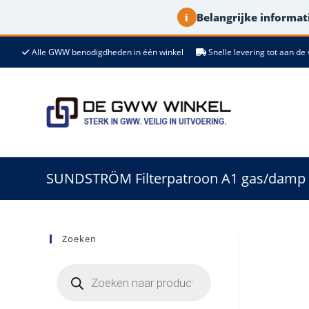
Belangrijke informati
i
Ga
Alle GWW benodigdheden in één winkel
Snelle levering tot aan 
naar
de
inhoud
SUNDSTRÖM Filterpatroon A1 gas/damp 
Zoeken
Producten
zoeken