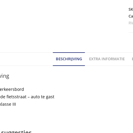
-
m
S
L5
Ca
R
kl
III
ho
BESCHRIJVING
EXTRA INFORMATIE
ving
verkeersbord
nde fietsstraat – auto te gast
klasse III
 suggesties…