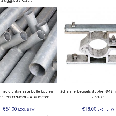
 met dichtgelaste bolle kop en
Scharnierbeugels dubbel Ø48m
 ankers Ø76mm – 4,30 meter
2 stuks
€
64,00
€
18,00
Excl. BTW
Excl. BTW