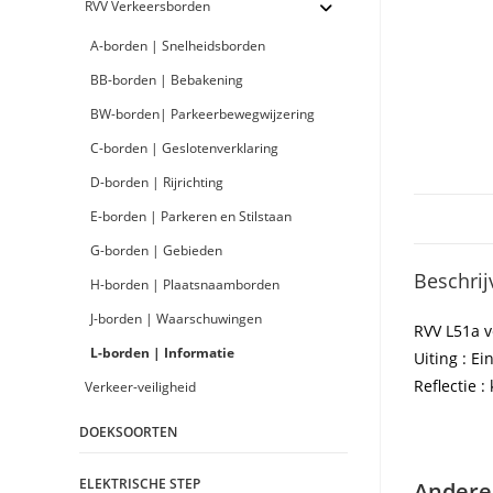
RVV Verkeersborden
A-borden | Snelheidsborden
BB-borden | Bebakening
BW-borden| Parkeerbewegwijzering
C-borden | Geslotenverklaring
D-borden | Rijrichting
E-borden | Parkeren en Stilstaan
G-borden | Gebieden
Beschrij
H-borden | Plaatsnaamborden
J-borden | Waarschuwingen
RVV L51a 
L-borden | Informatie
Uiting : Ei
Reflectie : 
Verkeer-veiligheid
DOEKSOORTEN
ELEKTRISCHE STEP
Andere