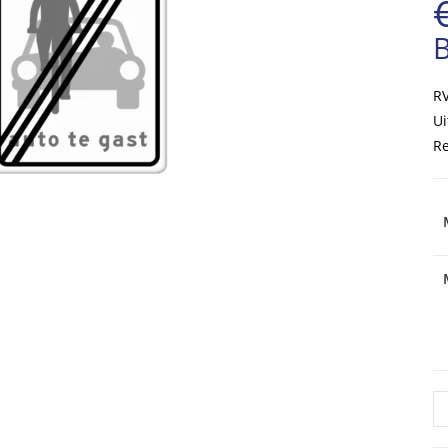
RV
Ui
Re
R
Ve