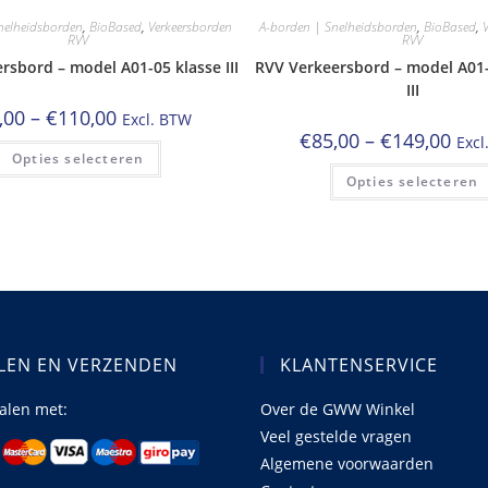
nelheidsborden
,
BioBased
,
Verkeersborden
A-borden | Snelheidsborden
,
BioBased
,
RVV
RVV
rsbord – model A01-05 klasse III
RVV Verkeersbord – model A01-
III
Prijsklasse:
,00
–
€
110,00
Excl. BTW
€50,00
Prijs
€
85,00
–
€
149,00
Excl
tot
Dit
€85,
Opties selecteren
€110,00
product
tot
heeft
Opties selecteren
€149
meerdere
variaties.
Deze
optie
kan
gekozen
worden
op
de
productpagina
LEN EN VERZENDEN
KLANTENSERVICE
talen met:
Over de GWW Winkel
Veel gestelde vragen
Algemene voorwaarden