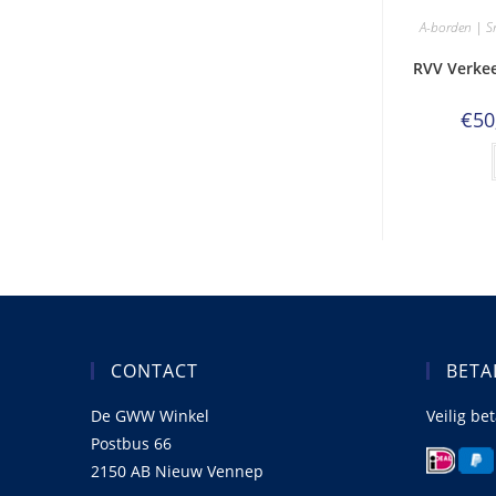
A-borden | S
RVV Verkee
€
50
CONTACT
BETA
De GWW Winkel
Veilig be
Postbus 66
2150 AB Nieuw Vennep