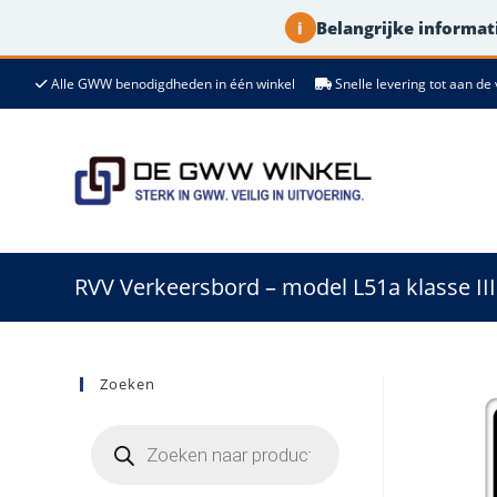
Belangrijke informati
i
Ga
Alle GWW benodigdheden in één winkel
Snelle levering tot aan 
naar
de
inhoud
RVV Verkeersbord – model L51a klasse III
Zoeken
Producten
zoeken