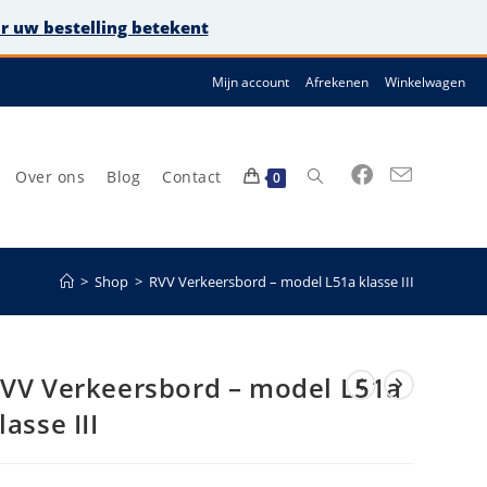
or uw bestelling betekent
Mijn account
Afrekenen
Winkelwagen
Over ons
Blog
Contact
Toggle
0
>
Shop
>
RVV Verkeersbord – model L51a klasse III
site
VV Verkeersbord – model L51a
lasse III
zoeken