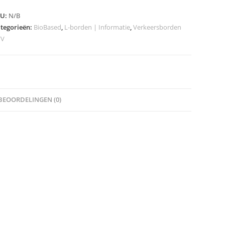
odel
KU:
N/B
1a
tegorieën:
BioBased
,
L-borden | Informatie
,
Verkeersborden
VV
asse
eveelheid
BEOORDELINGEN (0)