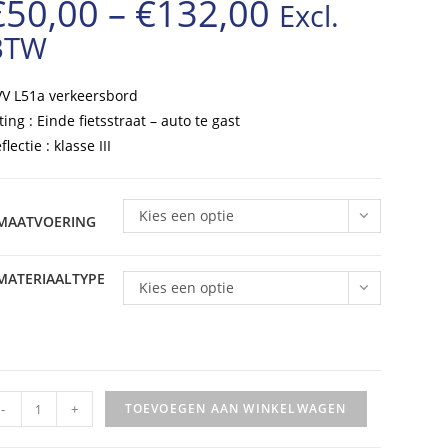
€
50,00
–
€
132,00
Excl.
Prijsklasse:
BTW
€50,00
tot
V L51a verkeersbord
€132,00
ting : Einde fietsstraat – auto te gast
flectie : klasse III
Kies een optie
MAATVOERING
MATERIAALTYPE
Kies een optie
VV
-
+
TOEVOEGEN AAN WINKELWAGEN
rkeersbord