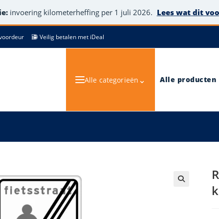
e:
invoering kilometerheffing per 1 juli 2026.
Lees wat dit vo
de voordeur
Veilig betalen met iDeal
⌄
Alle producten
Alle categorieën
R
k
🔍