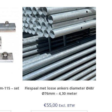
m-115 – set
Flespaal met losse ankers diameter Ø48/
Ø76mm – 4,30 meter
€
55,00
Excl. BTW