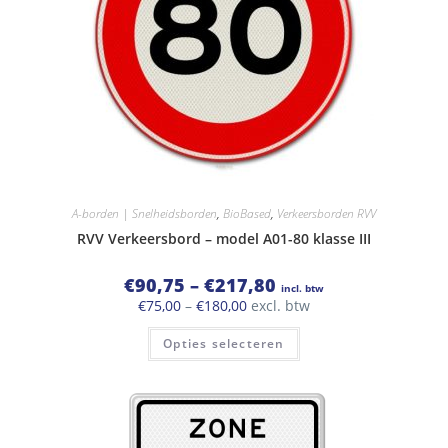
A-borden | Snelheidsborden
,
BioBased
,
Verkeersborden RVV
RVV Verkeersbord – model A01-80 klasse III
Prijsklasse:
€
90,75
–
€
217,80
incl. btw
€90,75
Prijsklasse:
€
75,00
–
€
180,00
excl. btw
tot
€75,00
€217,80
Dit
tot
Opties selecteren
product
€180,00
heeft
meerdere
variaties.
Deze
optie
kan
gekozen