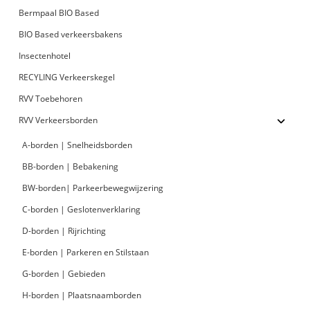
Bermpaal BIO Based
BIO Based verkeersbakens
Insectenhotel
RECYLING Verkeerskegel
RVV Toebehoren
RVV Verkeersborden
A-borden | Snelheidsborden
BB-borden | Bebakening
BW-borden| Parkeerbewegwijzering
C-borden | Geslotenverklaring
D-borden | Rijrichting
E-borden | Parkeren en Stilstaan
G-borden | Gebieden
H-borden | Plaatsnaamborden