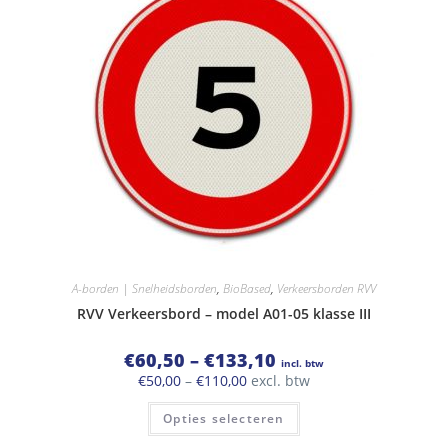
optie
kan
gekozen
worden
op
de
productpagina
A-borden | Snelheidsborden
,
BioBased
,
Verkeersborden RVV
RVV Verkeersbord – model A01-05 klasse III
Prijsklasse:
€
60,50
–
€
133,10
incl. btw
€60,50
Prijsklasse:
€
50,00
–
€
110,00
excl. btw
tot
€50,00
€133,10
Dit
tot
Opties selecteren
product
€110,00
heeft