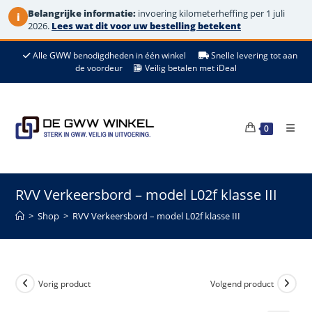
Belangrijke informatie:
invoering kilometerheffing per 1 juli
i
2026.
Lees wat dit voor uw bestelling betekent
Ga
Alle GWW benodigdheden in één winkel
Snelle levering tot aan
naar
de voordeur
Veilig betalen met iDeal
de
inhoud
0
RVV Verkeersbord – model L02f klasse III
>
Shop
>
RVV Verkeersbord – model L02f klasse III
Vorig product
Volgend product