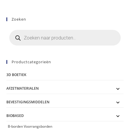
meerdere
variaties.
Deze
optie
kan
Zoeken
gekozen
worden
op
Producten
de
zoeken
productpagina
Productcategorieën
3D BOETIEK
AFZETMATERIALEN
BEVESTIGINGSMIDDELEN
BIOBASED
B-borden Voorrangsborden