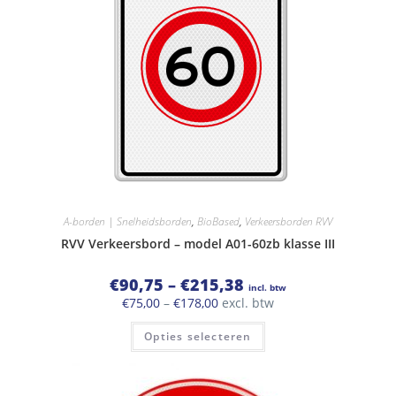
worden
op
de
productpagina
A-borden | Snelheidsborden
,
BioBased
,
Verkeersborden RVV
RVV Verkeersbord – model A01-60zb klasse III
Prijsklasse:
€
90,75
–
€
215,38
incl. btw
€90,75
Prijsklasse:
€
75,00
–
€
178,00
excl. btw
tot
€75,00
€215,38
Dit
tot
Opties selecteren
product
€178,00
heeft
meerdere
variaties.
Deze