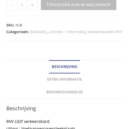
RVV
-
+
TOEVOEGEN AAN WINKELWAGEN
Verkeersbord
-
model
SKU:
N/B
L02f
Categorieën:
BioBased
,
L-borden | Informatie
,
Verkeersborden RVV
klasse
III
hoeveelheid
BESCHRIJVING
EXTRA INFORMATIE
BEOORDELINGEN (0)
Beschrijving
RVV L02f verkeersbord
Uiting : Voetgangersoversteekplaats