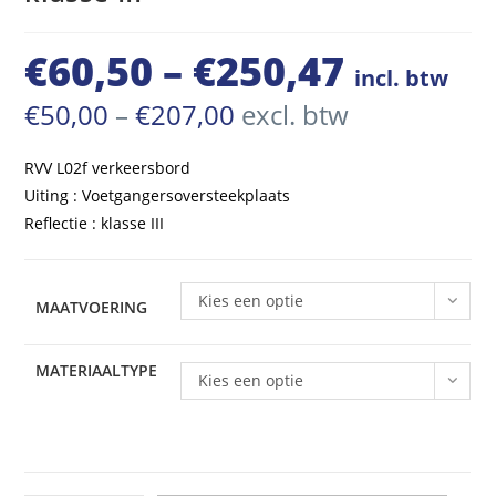
€
60,50
–
€
250,47
Prijsklasse:
incl. btw
€60,50
Prijsklasse:
€
50,00
–
€
207,00
excl. btw
€50,00
tot
tot
€207,00
RVV L02f verkeersbord
€250,47
Uiting : Voetgangersoversteekplaats
Reflectie : klasse III
Kies een optie
MAATVOERING
MATERIAALTYPE
Kies een optie