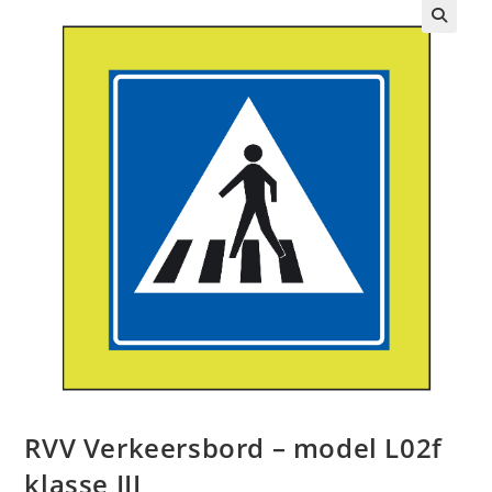
🔍
RVV Verkeersbord – model L02f
klasse III