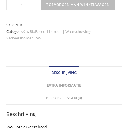
RVV
-
+
TOEVOEGEN AAN WINKELWAGEN
Verkeersbord
-
model
SKU:
N/B
J24
Categorieën:
BioBased
,
J-borden | Waarschuwingen
,
Verkeersborden RVV
klasse
III
hoeveelheid
BESCHRIJVING
EXTRA INFORMATIE
BEOORDELINGEN (0)
Beschrijving
RVV J24 verkeersbord