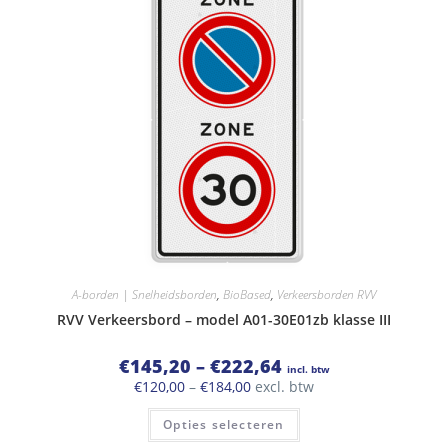
optie
kan
gekozen
worden
op
de
productpagina
A-borden | Snelheidsborden
,
BioBased
,
Verkeersborden RVV
RVV Verkeersbord – model A01-30E01zb klasse III
Prijsklasse:
€
145,20
–
€
222,64
incl. btw
€145,20
Prijsklasse:
€
120,00
–
€
184,00
excl. btw
tot
€120,00
€222,64
Dit
tot
Opties selecteren
product
€184,00
heeft