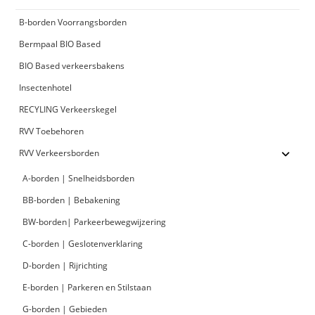
B-borden Voorrangsborden
Bermpaal BIO Based
BIO Based verkeersbakens
Insectenhotel
RECYLING Verkeerskegel
RVV Toebehoren
RVV Verkeersborden
A-borden | Snelheidsborden
BB-borden | Bebakening
BW-borden| Parkeerbewegwijzering
C-borden | Geslotenverklaring
D-borden | Rijrichting
E-borden | Parkeren en Stilstaan
G-borden | Gebieden