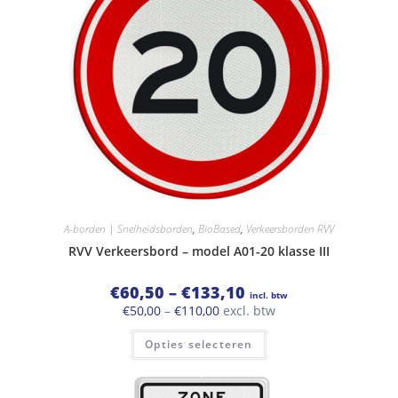
A-borden | Snelheidsborden
,
BioBased
,
Verkeersborden RVV
RVV Verkeersbord – model A01-20 klasse III
Prijsklasse:
€
60,50
–
€
133,10
incl. btw
€60,50
Prijsklasse:
€
50,00
–
€
110,00
excl. btw
tot
€50,00
€133,10
Dit
tot
Opties selecteren
product
€110,00
heeft
meerdere
variaties.
Deze