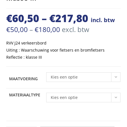
€
60,50
–
€
217,80
Prijsklasse:
incl. btw
€60,50
Prijsklasse:
€
50,00
–
€
180,00
excl. btw
€50,00
tot
tot
€180,00
RVV J24 verkeersbord
€217,80
Uiting : Waarschuwing voor fietsers en bromfietsers
Reflectie : klasse III
Kies een optie
MAATVOERING
MATERIAALTYPE
Kies een optie