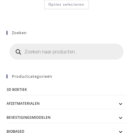
Dit
tot
Opties selecteren
product
€149,00
heeft
meerdere
variaties.
Deze
optie
kan
Zoeken
gekozen
worden
op
Producten
de
zoeken
productpagina
Productcategorieën
3D BOETIEK
AFZETMATERIALEN
BEVESTIGINGSMIDDELEN
BIOBASED