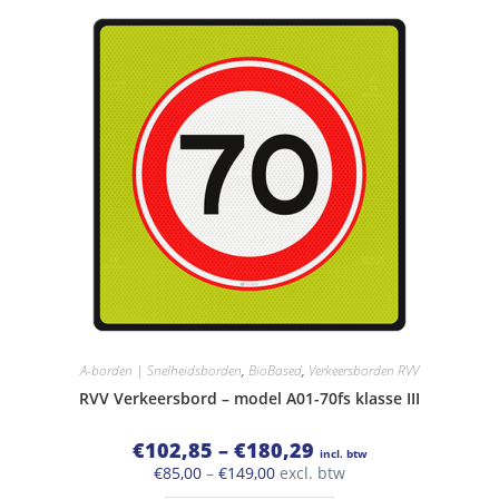
meerdere
variaties.
Deze
optie
kan
gekozen
worden
op
de
productpagina
A-borden | Snelheidsborden
,
BioBased
,
Verkeersborden RVV
RVV Verkeersbord – model A01-70fs klasse III
Prijsklasse:
€
102,85
–
€
180,29
incl. btw
€102,85
Prijsklasse:
€
85,00
–
€
149,00
excl. btw
tot
€85,00
€180,29