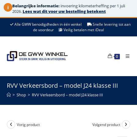
Belangrijke informatie:
invoering kilometerheffing per 1 juli
i
2026.
Lees wat dit voor uw bestelling betekent
Ga
Alle GWW benodigdheden in één winkel
Snelle levering tot aan
naar
de voordeur
Veilig betalen met iDeal
de
inhoud
0
RVV Verkeersbord – model J24 klasse III
>
Shop
>
RVV Verkeersbord – model J24 klasse III
Vorig product
Volgend product