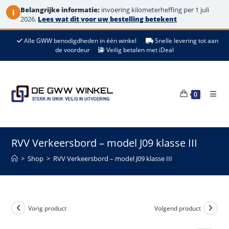
Belangrijke informatie:
invoering kilometerheffing per 1 juli
i
2026.
Lees wat dit voor uw bestelling betekent
Ga
Alle GWW benodigdheden in één winkel
Snelle levering tot aan
naar
de voordeur
Veilig betalen met iDeal
de
inhoud
0
RVV Verkeersbord – model J09 klasse III
>
Shop
>
RVV Verkeersbord – model J09 klasse III
Vorig product
Volgend product