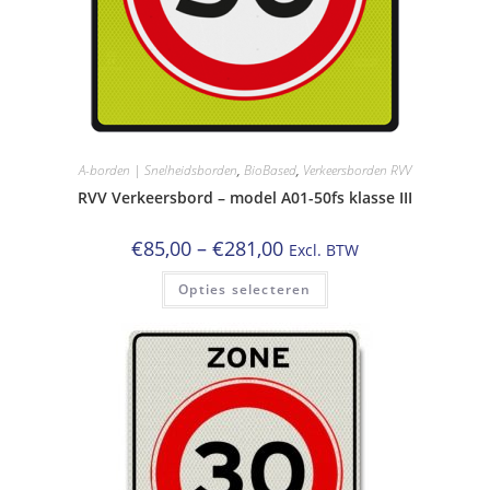
A-borden | Snelheidsborden
,
BioBased
,
Verkeersborden RVV
RVV Verkeersbord – model A01-50fs klasse III
Prijsklasse:
€
85,00
–
€
281,00
Excl. BTW
€85,00
tot
Dit
Opties selecteren
€281,00
product
heeft
meerdere
variaties.
Deze
optie
kan
gekozen
worden
op
de
productpagina