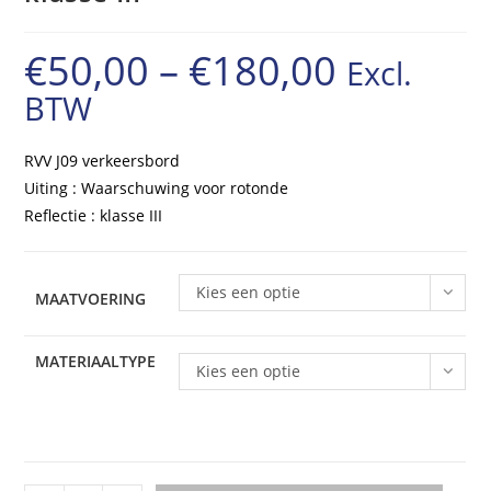
€
50,00
–
€
180,00
Excl.
Prijsklasse:
BTW
€50,00
tot
RVV J09 verkeersbord
€180,00
Uiting : Waarschuwing voor rotonde
Reflectie : klasse III
Kies een optie
MAATVOERING
MATERIAALTYPE
Kies een optie