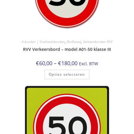
A-borden | Snelheidsborden
,
BioBased
,
Verkeersborden RVV
RVV Verkeersbord – model A01-50 klasse III
Prijsklasse:
€
60,00
–
€
180,00
Excl. BTW
€60,00
tot
Dit
Opties selecteren
€180,00
product
heeft
meerdere
variaties.
Deze
optie
kan
gekozen
worden
op
de
productpagina