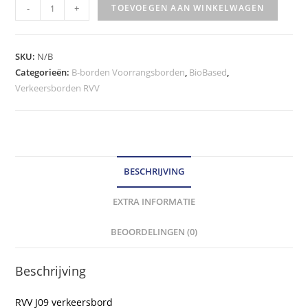
RVV
-
+
TOEVOEGEN AAN WINKELWAGEN
Verkeersbord
-
model
SKU:
N/B
J09
Categorieën:
B-borden Voorrangsborden
,
BioBased
,
Verkeersborden RVV
klasse
III
hoeveelheid
BESCHRIJVING
EXTRA INFORMATIE
BEOORDELINGEN (0)
Beschrijving
RVV J09 verkeersbord