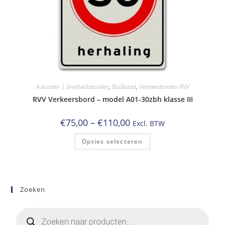
A-borden | Snelheidsborden
,
BioBased
,
Verkeersborden RVV
RVV Verkeersbord – model A01-30zbh klasse III
Prijsklasse:
€
75,00
–
€
110,00
Excl. BTW
€75,00
tot
Dit
Opties selecteren
€110,00
product
heeft
meerdere
variaties.
Deze
optie
kan
Zoeken
gekozen
worden
op
Producten
de
zoeken
productpagina