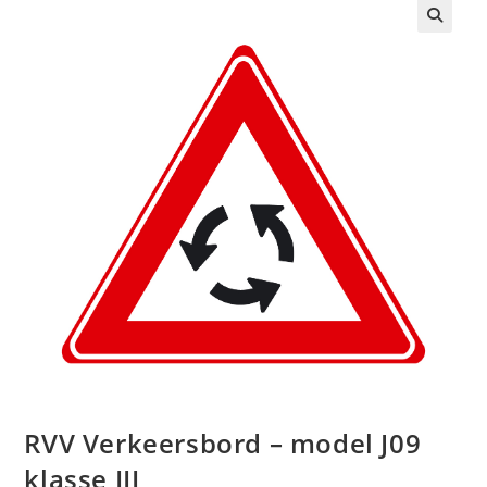
🔍
RVV Verkeersbord – model J09
klasse III