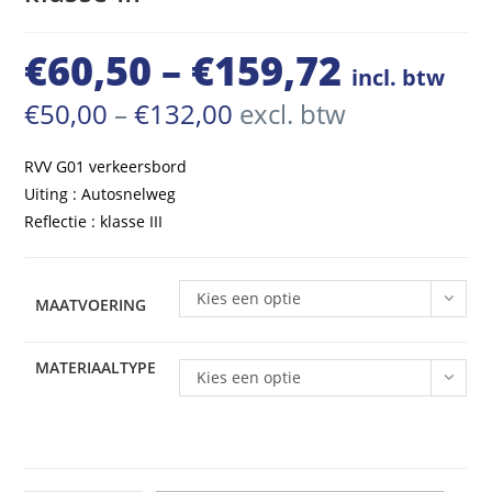
€
60,50
–
€
159,72
Prijsklasse:
incl. btw
€60,50
Prijsklasse:
€
50,00
–
€
132,00
excl. btw
€50,00
tot
tot
€132,00
RVV G01 verkeersbord
€159,72
Uiting : Autosnelweg
Reflectie : klasse III
Kies een optie
MAATVOERING
MATERIAALTYPE
Kies een optie