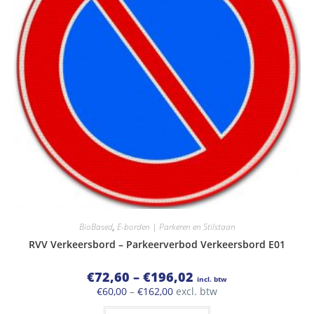
BioBased
,
E-borden | Parkeren en Stilstaan
RVV Verkeersbord – Parkeerverbod Verkeersbord E01
Prijsklasse:
€
72,60
–
€
196,02
incl. btw
€72,60
Prijsklasse:
€
60,00
–
€
162,00
excl. btw
tot
€60,00
€196,02
Dit