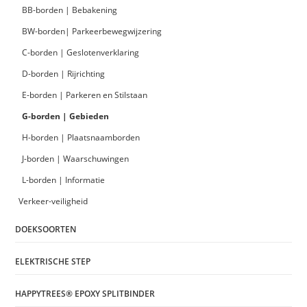
BB-borden | Bebakening
BW-borden| Parkeerbewegwijzering
C-borden | Geslotenverklaring
D-borden | Rijrichting
E-borden | Parkeren en Stilstaan
G-borden | Gebieden
H-borden | Plaatsnaamborden
J-borden | Waarschuwingen
L-borden | Informatie
Verkeer-veiligheid
DOEKSOORTEN
ELEKTRISCHE STEP
HAPPYTREES® EPOXY SPLITBINDER