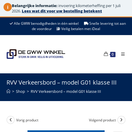
Belangrijke informatie:
invoering kilometerheffing per 1 juli
i
2026.
Lees wat dit voor uw bestelling betekent
Ga
Alle GWW benodigdheden in één winkel
Snelle levering tot aan
naar
de voordeur
Veilig betalen met iDeal
de
inhoud
0
RVV Verkeersbord – model G01 klasse III
>
Shop
>
RVV Verkeersbord – model G01 klasse III
Vorig product
Volgend product