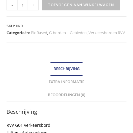
RVV
-
+
TOEVOEGEN AAN WINKELWAGEN
Verkeersbord
-
model
SKU:
N/B
G01
Categorieën:
BioBased
,
G-borden | Gebieden
,
Verkeersborden RVV
klasse
III
hoeveelheid
BESCHRIJVING
EXTRA INFORMATIE
BEOORDELINGEN (0)
Beschrijving
RVV G01 verkeersbord
Uiting : Autosnelweg