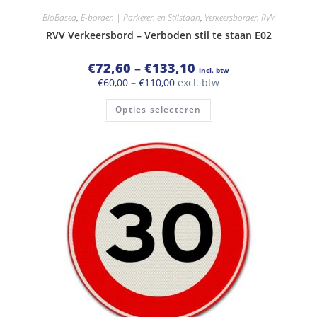
BioBased
,
E-borden | Parkeren en Stilstaan
,
Verkeersborden RVV
RVV Verkeersbord – Verboden stil te staan E02
Prijsklasse:
€
72,60
–
€
133,10
incl. btw
€72,60
Prijsklasse:
€
60,00
–
€
110,00
excl. btw
tot
€60,00
€133,10
Dit
tot
Opties selecteren
product
€110,00
heeft
meerdere
variaties.
Deze
optie
kan
gekozen
worden
op
de
productpagina