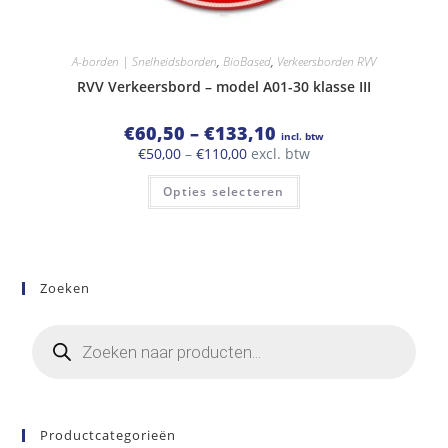
A-borden | Snelheidsborden
,
BioBased
,
Verkeersborden RVV
RVV Verkeersbord – model A01-30 klasse III
Prijsklasse:
€
60,50
–
€
133,10
incl. btw
€60,50
Prijsklasse:
€
50,00
–
€
110,00
excl. btw
tot
€50,00
€133,10
Dit
tot
Opties selecteren
product
€110,00
heeft
meerdere
variaties.
Deze
optie
kan
Zoeken
gekozen
worden
op
Producten
de
zoeken
productpagina
Productcategorieën