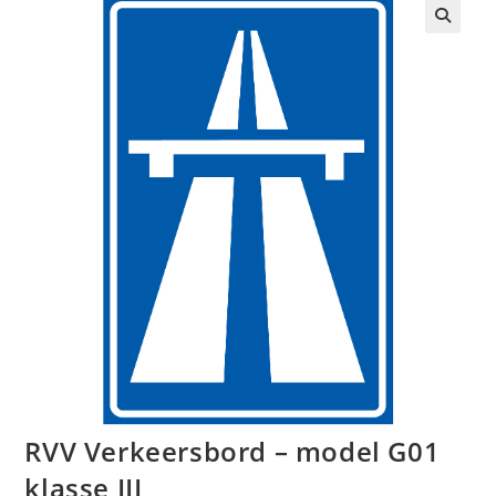
🔍
RVV Verkeersbord – model G01
klasse III