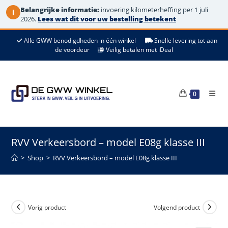
Belangrijke informatie:
invoering kilometerheffing per 1 juli
i
2026.
Lees wat dit voor uw bestelling betekent
Ga
Alle GWW benodigdheden in één winkel
Snelle levering tot aan
naar
de voordeur
Veilig betalen met iDeal
de
inhoud
0
RVV Verkeersbord – model E08g klasse III
>
Shop
>
RVV Verkeersbord – model E08g klasse III
Vorig product
Volgend product