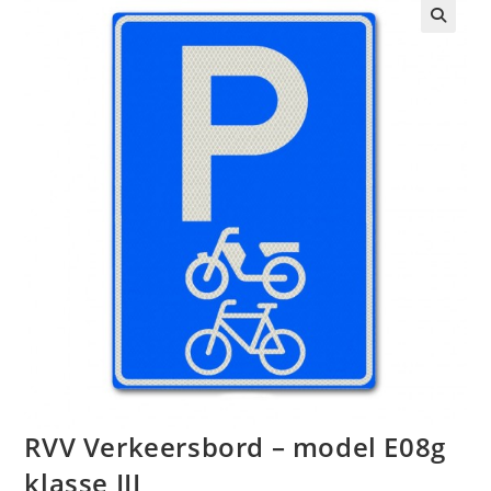
🔍
RVV Verkeersbord – model E08g
klasse III