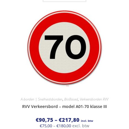
€149,00
heeft
meerdere
variaties.
Deze
optie
kan
gekozen
worden
op
de
productpagina
A-borden | Snelheidsborden
,
BioBased
,
Verkeersborden RVV
RVV Verkeersbord – model A01-70 klasse III
Prijsklasse:
€
90,75
–
€
217,80
incl. btw
€90,75
Prijsklasse:
€
75,00
–
€
180,00
excl. btw
tot