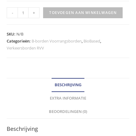
RVV
-
+
TOEVOEGEN AAN WINKELWAGEN
Verkeersbord
-
model
SKU:
N/B
E08g
Categorieën:
B-borden Voorrangsborden
,
BioBased
,
Verkeersborden RVV
klasse
III
hoeveelheid
BESCHRIJVING
EXTRA INFORMATIE
BEOORDELINGEN (0)
Beschrijving