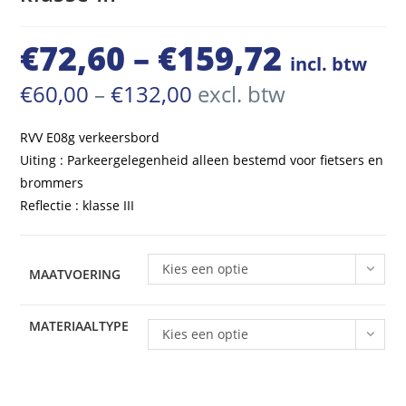
€
72,60
–
€
159,72
Prijsklasse:
incl. btw
€72,60
Prijsklasse:
€
60,00
–
€
132,00
excl. btw
€60,00
tot
tot
€132,00
RVV E08g verkeersbord
€159,72
Uiting : Parkeergelegenheid alleen bestemd voor fietsers en
brommers
Reflectie : klasse III
Kies een optie
MAATVOERING
MATERIAALTYPE
Kies een optie