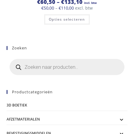
Prijsklasse:
€
60,50
–
€
133,10
incl. btw
€60,50
Prijsklasse:
€
50,00
–
€
110,00
excl. btw
tot
€50,00
€133,10
Dit
tot
Opties selecteren
product
€110,00
heeft
meerdere
variaties.
Deze
optie
kan
Zoeken
gekozen
worden
op
Producten
de
zoeken
productpagina
Productcategorieën
3D BOETIEK
AFZETMATERIALEN
BEVESTIGINGSMIDDELEN