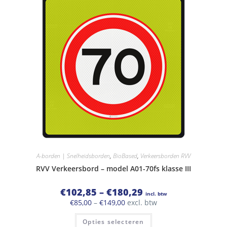
A-borden | Snelheidsborden
,
BioBased
,
Verkeersborden RVV
RVV Verkeersbord – model A01-70fs klasse III
Prijsklasse:
€
102,85
–
€
180,29
incl. btw
€102,85
Prijsklasse:
€
85,00
–
€
149,00
excl. btw
tot
€85,00
€180,29
Dit
tot
Opties selecteren
product