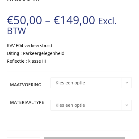
€
50,00
–
€
149,00
Excl.
Prijsklasse:
BTW
€50,00
tot
RVV E04 verkeersbord
€149,00
Uiting : Parkeergelegenheid
Reflectie : klasse III
Kies een optie
MAATVOERING
MATERIAALTYPE
Kies een optie