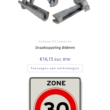
BioBased
,
RVV Toebehoren
Draaikoppeling Ø48mm
€
16,15
Excl. BTW
Toevoegen aan winkelwagen