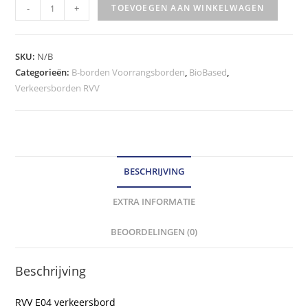
RVV
-
+
TOEVOEGEN AAN WINKELWAGEN
Verkeersbord
-
model
SKU:
N/B
E04
Categorieën:
B-borden Voorrangsborden
,
BioBased
,
Verkeersborden RVV
klasse
III
hoeveelheid
BESCHRIJVING
EXTRA INFORMATIE
BEOORDELINGEN (0)
Beschrijving
RVV E04 verkeersbord