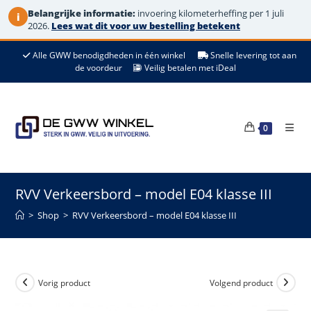
Belangrijke informatie:
invoering kilometerheffing per 1 juli
i
2026.
Lees wat dit voor uw bestelling betekent
Ga
Alle GWW benodigdheden in één winkel
Snelle levering tot aan
naar
de voordeur
Veilig betalen met iDeal
de
inhoud
0
RVV Verkeersbord – model E04 klasse III
>
Shop
>
RVV Verkeersbord – model E04 klasse III
Vorig product
Volgend product