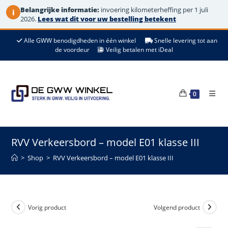
Belangrijke informatie:
invoering kilometerheffing per 1 juli
i
2026.
Lees wat dit voor uw bestelling betekent
Ga
Alle GWW benodigdheden in één winkel
Snelle levering tot aan
naar
de voordeur
Veilig betalen met iDeal
de
inhoud
0
RVV Verkeersbord – model E01 klasse III
>
Shop
>
RVV Verkeersbord – model E01 klasse III
Vorig product
Volgend product