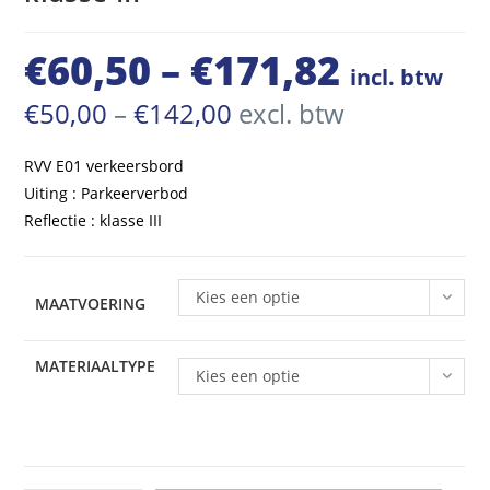
€
60,50
–
€
171,82
Prijsklasse:
incl. btw
€60,50
Prijsklasse:
€
50,00
–
€
142,00
excl. btw
€50,00
tot
tot
€142,00
RVV E01 verkeersbord
€171,82
Uiting : Parkeerverbod
Reflectie : klasse III
Kies een optie
MAATVOERING
MATERIAALTYPE
Kies een optie