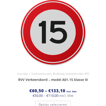
variaties.
Deze
optie
kan
gekozen
worden
op
de
productpagina
A-borden | Snelheidsborden
,
BioBased
,
Verkeersborden RVV
RVV Verkeersbord – model A01-15 klasse III
Prijsklasse:
€
60,50
–
€
133,10
incl. btw
€60,50
Prijsklasse:
€
50,00
–
€
110,00
excl. btw
tot
€50,00
€133,10
Dit
tot
Opties selecteren
product