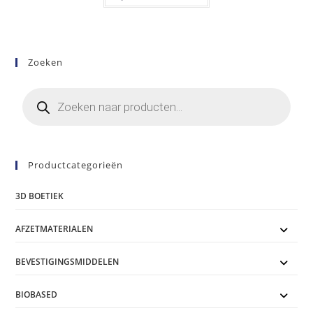
€110,00
heeft
meerdere
variaties.
Deze
optie
kan
Zoeken
gekozen
worden
op
Producten
de
zoeken
productpagina
Productcategorieën
3D BOETIEK
AFZETMATERIALEN
BEVESTIGINGSMIDDELEN
BIOBASED