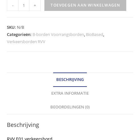
RVV
-
+
TOEVOEGEN AAN WINKELWAGEN
Verkeersbord
-
model
SKU:
N/B
E01
Categorieën:
B-borden Voorrangsborden
,
BioBased
,
Verkeersborden RVV
klasse
III
hoeveelheid
BESCHRIJVING
EXTRA INFORMATIE
BEOORDELINGEN (0)
Beschrijving
RVV E01 verkeersbord