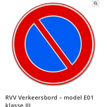
🔍
RVV Verkeersbord – model E01
klasse III