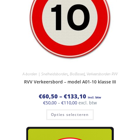
A-borden | Snelheidsborden
,
BioBased
,
Verkeersborden RVV
RVV Verkeersbord – model A01-10 klasse III
Prijsklasse:
€
60,50
–
€
133,10
incl. btw
€60,50
Prijsklasse:
€
50,00
–
€
110,00
excl. btw
tot
€50,00
€133,10
Dit
tot
Opties selecteren
product
€110,00
heeft
meerdere
variaties.
Deze
optie