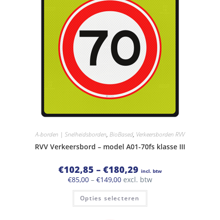
kan
gekozen
worden
op
de
productpagina
A-borden | Snelheidsborden
,
BioBased
,
Verkeersborden RVV
RVV Verkeersbord – model A01-70fs klasse III
Prijsklasse:
€
102,85
–
€
180,29
incl. btw
€102,85
Prijsklasse:
€
85,00
–
€
149,00
excl. btw
tot
€85,00
€180,29
Dit
tot
Opties selecteren
product
€149,00
heeft
meerdere