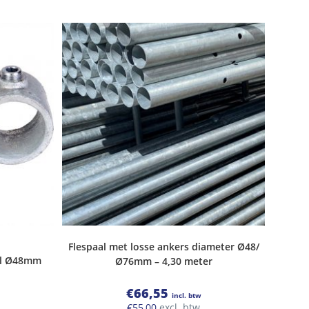
Flespaal met losse ankers diameter Ø48/
el Ø48mm
Ø76mm – 4,30 meter
€
66,55
incl. btw
€
55,00
excl. btw