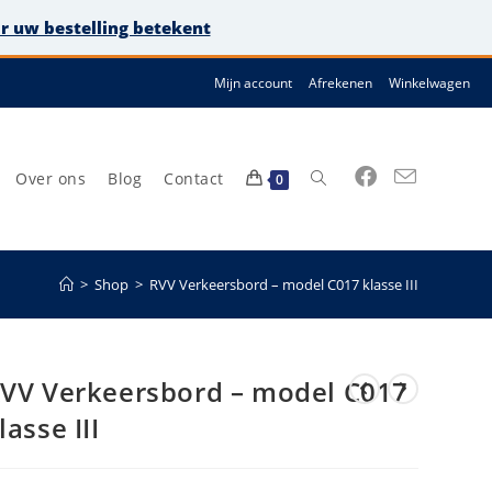
or uw bestelling betekent
Mijn account
Afrekenen
Winkelwagen
Over ons
Blog
Contact
Toggle
0
>
Shop
>
RVV Verkeersbord – model C017 klasse III
site
VV Verkeersbord – model C017
lasse III
zoeken