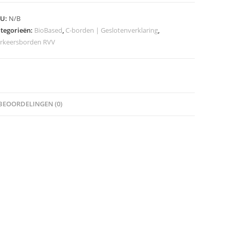
odel
KU:
N/B
017
tegorieën:
BioBased
,
C-borden | Geslotenverklaring
,
rkeersborden RVV
asse
eveelheid
BEOORDELINGEN (0)