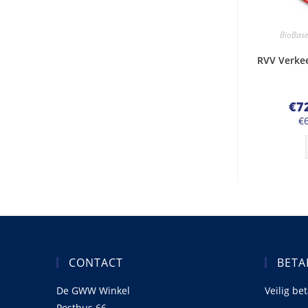
BioBas
RVV Verkee
€
7
€
CONTACT
BETA
De GWW Winkel
Veilig be
Postbus 66