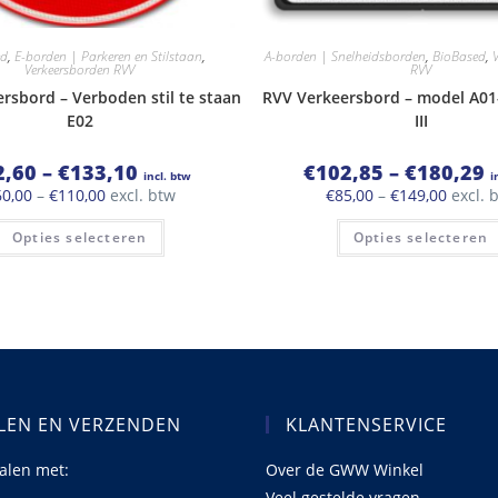
ed
,
E-borden | Parkeren en Stilstaan
,
A-borden | Snelheidsborden
,
BioBased
,
Verkeersborden RVV
RVV
rsbord – Verboden stil te staan
RVV Verkeersbord – model A01-
E02
III
Prijsklasse:
Pr
2,60
–
€
133,10
€
102,85
–
€
180,29
incl. btw
i
€72,60
€
Prijsklasse:
Prijskl
60,00
–
€
110,00
excl. btw
€
85,00
–
€
149,00
excl. 
tot
to
€60,00
€85,00
€133,10
€
Dit
tot
tot
Opties selecteren
Opties selecteren
product
€110,00
€149,0
heeft
meerdere
variaties.
Deze
optie
kan
gekozen
worden
op
de
productpagina
LEN EN VERZENDEN
KLANTENSERVICE
talen met:
Over de GWW Winkel
Veel gestelde vragen