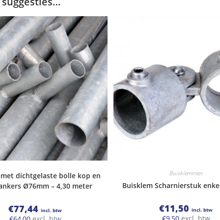
 suggesties…
Buisklemmen
 met dichtgelaste bolle kop en
Buisklem Scharnierstuk enk
 ankers Ø76mm – 4,30 meter
€
11,50
€
77,44
incl. btw
incl. btw
€
9,50
excl. btw
€
64,00
excl. btw