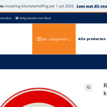
e:
invoering kilometerheffing per 1 juli 2026.
Lees wat dit vo
de voordeur
Veilig betalen met iDeal
⌄
Alle producten
Alle categorieën
I
R
k
🔍