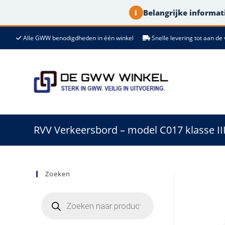
Belangrijke informati
i
Ga
Alle GWW benodigdheden in één winkel
Snelle levering tot aan 
naar
de
inhoud
RVV Verkeersbord – model C017 klasse II
Zoeken
Producten
zoeken