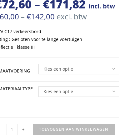
€
72,60
–
€
171,82
Prijsklasse:
incl. btw
€72,60
Prijsklasse:
60,00
–
€
142,00
excl. btw
€60,00
tot
tot
€142,00
V C17 verkeersbord
€171,82
ting : Gesloten voor te lange voertuigen
flectie : klasse III
Kies een optie
MAATVOERING
MATERIAALTYPE
Kies een optie
VV
-
+
TOEVOEGEN AAN WINKELWAGEN
rkeersbord