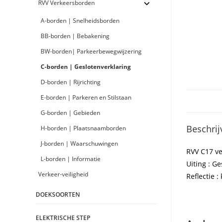
RVV Verkeersborden
A-borden | Snelheidsborden
BB-borden | Bebakening
BW-borden| Parkeerbewegwijzering
C-borden | Geslotenverklaring
D-borden | Rijrichting
E-borden | Parkeren en Stilstaan
G-borden | Gebieden
Beschrij
H-borden | Plaatsnaamborden
J-borden | Waarschuwingen
RVV C17 v
L-borden | Informatie
Uiting : G
Verkeer-veiligheid
Reflectie : 
DOEKSOORTEN
ELEKTRISCHE STEP