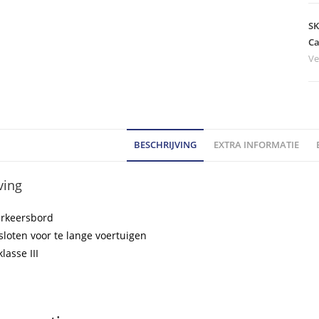
-
m
S
C
Ca
Ve
kl
III
ho
BESCHRIJVING
EXTRA INFORMATIE
ving
erkeersbord
esloten voor te lange voertuigen
klasse III