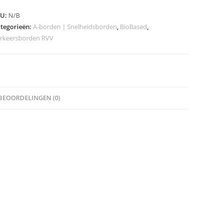
odel
KU:
N/B
2-
tegorieën:
A-borden | Snelheidsborden
,
BioBased
,
rkeersborden RVV
ze
asse
eveelheid
BEOORDELINGEN (0)