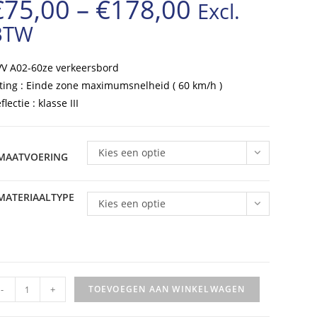
€
75,00
–
€
178,00
Excl.
Prijsklasse:
BTW
€75,00
tot
V A02-60ze verkeersbord
€178,00
ting : Einde zone maximumsnelheid ( 60 km/h )
flectie : klasse III
Kies een optie
MAATVOERING
MATERIAALTYPE
Kies een optie
VV
-
+
TOEVOEGEN AAN WINKELWAGEN
rkeersbord