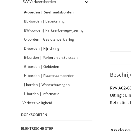
RVV Verkeersborden
A-borden | Snelheidsborden
BB-borden | Bebakening
BW-borden| Parkeerbewegwijzering
C-borden | Geslotenverklaring
D-borden | Rijrichting
E-borden | Parkeren en Stilstaan
G-borden | Gebieden
Beschrij
H-borden | Plaatsnaamborden
J-borden | Waarschuwingen
RVV A02-6
L-borden | Informatie
Uiting : E
Reflectie : 
Verkeer-veiligheid
DOEKSOORTEN
ELEKTRISCHE STEP
Andere