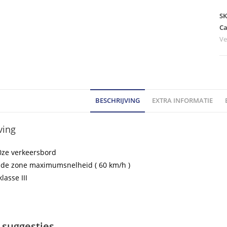
-
m
S
A0
Ca
Ve
60
kl
III
ho
BESCHRIJVING
EXTRA INFORMATIE
ving
0ze verkeersbord
inde zone maximumsnelheid ( 60 km/h )
klasse III
 suggesties…