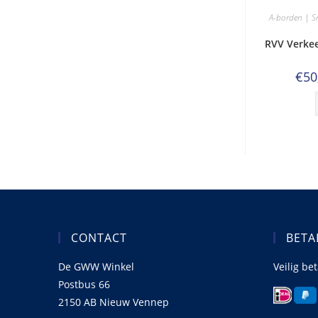
A-borden | S
RVV Verkee
€
50
CONTACT
BETA
De GWW Winkel
Veilig be
Postbus 66
2150 AB Nieuw Vennep