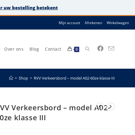
or uw bestelling betekent
Mijn account
Afrekenen
Winkelwagen
Over ons
Blog
Contact
Toggle
0
>
Shop
>
RVV Verkeersbord – model A02-60ze klasse III
site
VV Verkeersbord – model A02-
0ze klasse III
zoeken