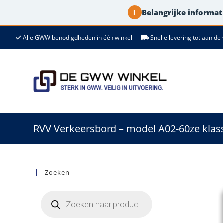
Belangrijke informati
i
Ga
Alle GWW benodigdheden in één winkel
Snelle levering tot aan 
naar
de
inhoud
RVV Verkeersbord – model A02-60ze klass
Zoeken
Producten
zoeken