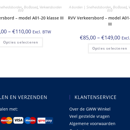
nelheidsborden
,
BioBased
,
Verkeersborden
A-borden | Snelheidsborden
,
BioBased
,
RVV
RVV
rsbord – model A01-20 klasse III
RVV Verkeersbord – model A01-
III
Prijsklasse:
,00
–
€
110,00
Excl. BTW
€50,00
Prijs
€
85,00
–
€
149,00
Excl
tot
Dit
€85,
Opties selecteren
€110,00
product
tot
heeft
Opties selecteren
€149
meerdere
variaties.
Deze
optie
kan
gekozen
worden
op
de
productpagina
LEN EN VERZENDEN
KLANTENSERVICE
talen met:
Over de GWW Winkel
Veel gestelde vragen
Algemene voorwaarden