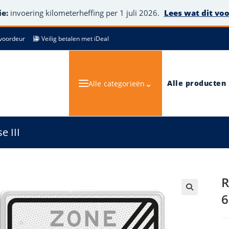
e:
invoering kilometerheffing per 1 juli 2026.
Lees wat dit vo
de voordeur
Veilig betalen met iDeal
⌄
Alle producten
Alle categorieën
e III
R
6
🔍