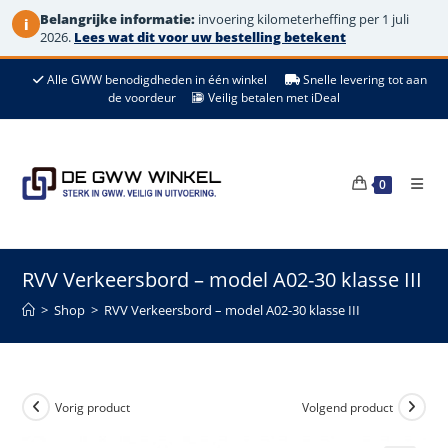
Belangrijke informatie:
invoering kilometerheffing per 1 juli
i
2026.
Lees wat dit voor uw bestelling betekent
Ga
Alle GWW benodigdheden in één winkel
Snelle levering tot aan
naar
de voordeur
Veilig betalen met iDeal
de
inhoud
0
RVV Verkeersbord – model A02-30 klasse III
>
Shop
>
RVV Verkeersbord – model A02-30 klasse III
Vorig product
Volgend product