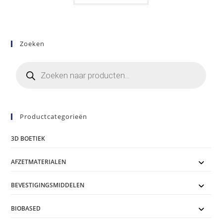
€149,00
heeft
meerdere
variaties.
Deze
optie
kan
Zoeken
gekozen
worden
op
Producten
de
zoeken
productpagina
Productcategorieën
3D BOETIEK
AFZETMATERIALEN
BEVESTIGINGSMIDDELEN
BIOBASED