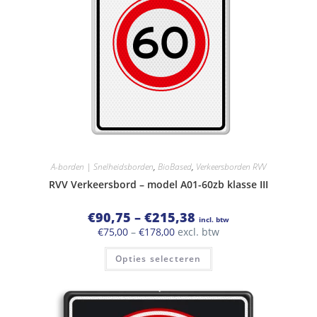
A-borden | Snelheidsborden
,
BioBased
,
Verkeersborden RVV
RVV Verkeersbord – model A01-60zb klasse III
Prijsklasse:
€
90,75
–
€
215,38
incl. btw
€90,75
Prijsklasse:
€
75,00
–
€
178,00
excl. btw
tot
€75,00
€215,38
Dit
tot
Opties selecteren
product
€178,00
heeft
meerdere
variaties.
Deze
optie