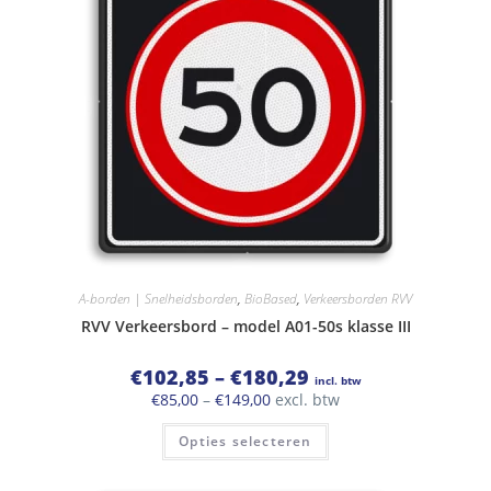
kan
gekozen
worden
op
de
productpagina
A-borden | Snelheidsborden
,
BioBased
,
Verkeersborden RVV
RVV Verkeersbord – model A01-50s klasse III
Prijsklasse:
€
102,85
–
€
180,29
incl. btw
€102,85
Prijsklasse:
€
85,00
–
€
149,00
excl. btw
tot
€85,00
€180,29
Dit
tot
Opties selecteren
product
€149,00
heeft
meerdere
variaties.