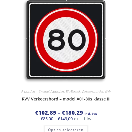
Deze
optie
kan
gekozen
worden
op
de
productpagina
A-borden | Snelheidsborden
,
BioBased
,
Verkeersborden RVV
RVV Verkeersbord – model A01-80s klasse III
Prijsklasse:
€
102,85
–
€
180,29
incl. btw
€102,85
Prijsklasse:
€
85,00
–
€
149,00
excl. btw
tot
€85,00
€180,29
Dit
tot
Opties selecteren
product