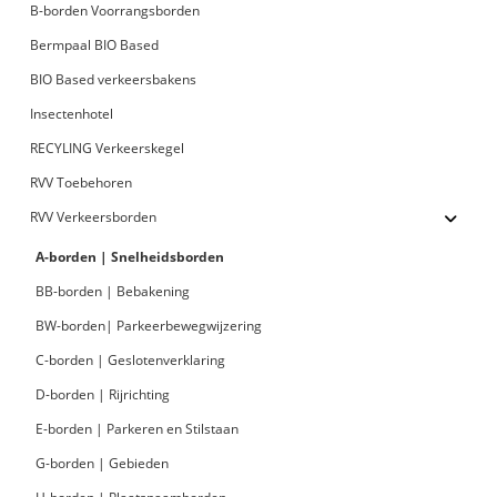
B-borden Voorrangsborden
Bermpaal BIO Based
BIO Based verkeersbakens
Insectenhotel
RECYLING Verkeerskegel
RVV Toebehoren
RVV Verkeersborden
A-borden | Snelheidsborden
BB-borden | Bebakening
BW-borden| Parkeerbewegwijzering
C-borden | Geslotenverklaring
D-borden | Rijrichting
E-borden | Parkeren en Stilstaan
G-borden | Gebieden