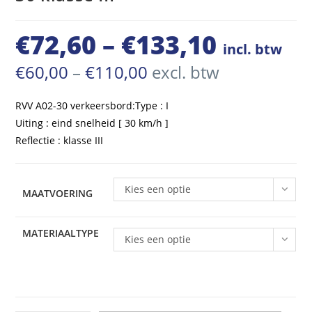
€
72,60
–
€
133,10
Prijsklasse:
incl. btw
€72,60
Prijsklasse:
€
60,00
–
€
110,00
excl. btw
€60,00
tot
tot
€110,00
RVV A02-30 verkeersbord:Type : I
€133,10
Uiting : eind snelheid [ 30 km/h ]
Reflectie : klasse III
Kies een optie
MAATVOERING
MATERIAALTYPE
Kies een optie