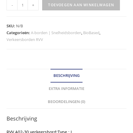
RVV
-
+
TOEVOEGEN AAN WINKELWAGEN
Verkeersbord
-
model
SKU:
N/B
A02-
Categorieën:
A-borden | Snelheidsborden
,
BioBased
,
Verkeersborden RVV
30
klasse
III
hoeveelheid
BESCHRIJVING
EXTRA INFORMATIE
BEOORDELINGEN (0)
Beschrijving
RVV A02-30 verkeersbord:Type : I