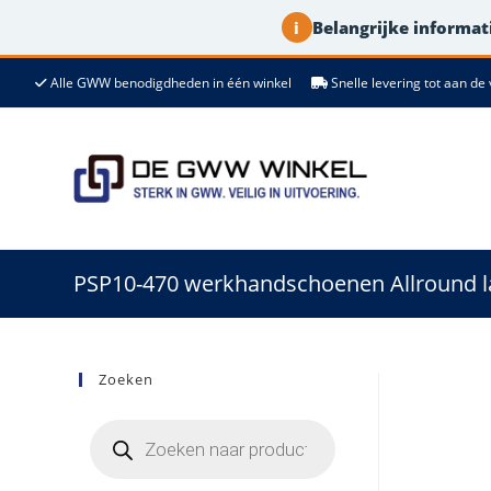
Belangrijke informati
i
Ga
Alle GWW benodigdheden in één winkel
Snelle levering tot aan 
naar
de
inhoud
PSP10-470 werkhandschoenen Allround lat
Zoeken
Producten
zoeken