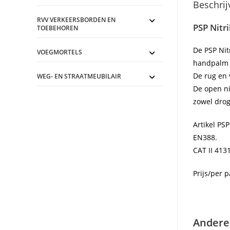
Beschrij
RVV VERKEERSBORDEN EN
PSP Nitr
TOEBEHOREN
De PSP Nit
VOEGMORTELS
handpalm v
De rug en 
WEG- EN STRAATMEUBILAIR
De open ni
zowel drog
Artikel PS
EN388.
CAT II 413
Prijs/per 
Andere