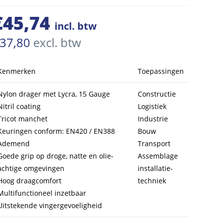
€
45,74
incl. btw
37,80
excl. btw
Kenmerken
Toepassingen
Nylon drager met Lycra, 15 Gauge
Constructie
Nitril coating
Logistiek
Tricot manchet
Industrie
Keuringen conform: EN420 / EN388
Bouw
Ademend
Transport
Goede grip op droge, natte en olie-
Assemblage
achtige omgevingen
installatie-
Hoog draagcomfort
techniek
Multifunctioneel inzetbaar
Uitstekende vingergevoeligheid