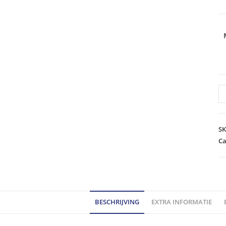
PS
47
w
Al
S
la
Ca
gr
P
(p
bu
BESCHRIJVING
EXTRA INFORMATIE
va
12