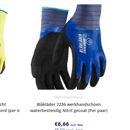
Werkhandschoenen
cht
Blåkläder 2236 werkhandschoen
rd (per 6
waterbestendig Nitril gecoat (Per paar)
€
6,66
incl. btw
€
5,50
excl. btw