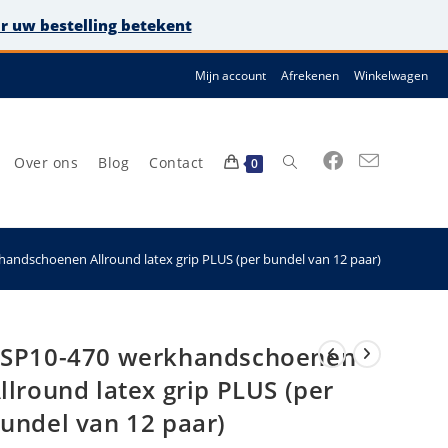
or uw bestelling betekent
Mijn account
Afrekenen
Winkelwagen
Over ons
Blog
Contact
Toggle
0
andschoenen Allround latex grip PLUS (per bundel van 12 paar)
site
SP10-470 werkhandschoenen
llround latex grip PLUS (per
undel van 12 paar)
zoeken