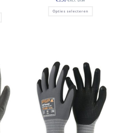
Dit
Opties selecteren
product
Dit
heeft
product
meerdere
heeft
variaties.
meerdere
Deze
variaties.
optie
Deze
kan
optie
gekozen
kan
worden
gekozen
op
worden
de
op
productpagina
de
productpagina