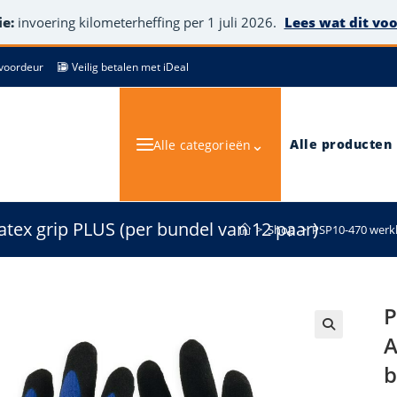
e:
invoering kilometerheffing per 1 juli 2026.
Lees wat dit vo
de voordeur
Veilig betalen met iDeal
⌄
Alle producten
Alle categorieën
ex grip PLUS (per bundel van 12 paar)
>
Shop
>
PSP10-470 werkh
P
A
🔍
b