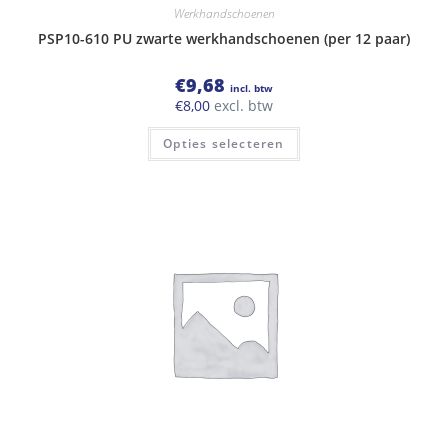
Werkhandschoenen
PSP10-610 PU zwarte werkhandschoenen (per 12 paar)
€
9,68
incl. btw
€
8,00
excl. btw
Dit
Opties selecteren
product
heeft
meerdere
variaties.
Deze
optie
kan
gekozen
worden
op
de
productpagina