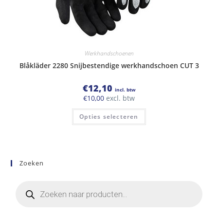
Werkhandschoenen
Blåkläder 2280 Snijbestendige werkhandschoen CUT 3
€
12,10
incl. btw
€
10,00
excl. btw
Dit
Opties selecteren
product
heeft
meerdere
variaties.
Deze
optie
kan
Zoeken
gekozen
worden
op
Producten
de
zoeken
productpagina