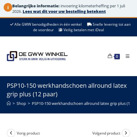
Belangrijke informatie:
invoering kilometerheffing per 1 juli
i
2026.
Lees wat dit voor uw bestelling betekent
Ga
Alle GWW benodigdheden in één winkel
Snelle levering tot aan
naar
de voordeur
Veilig betalen met iDeal
de
inhoud
0
PSP10-150 werkhandschoen allround latex
grip plus (12 paar)
>
Shop
>
PSP10-150 werkhandschoen allround latex grip plus (12 pa
Vorig product
Volgend product