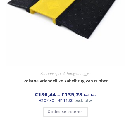
Kabeldrempels & Slangenbruggen
Rolstoelvriendelijke kabelbrug van rubber
Prijsklasse:
€
130,44
–
€
135,28
incl. btw
€130,44
Prijsklasse:
€
107,80
–
€
111,80
excl. btw
tot
€107,80
€135,28
Dit
tot
Opties selecteren
product
€111,80
heeft
meerdere
variaties.
Deze