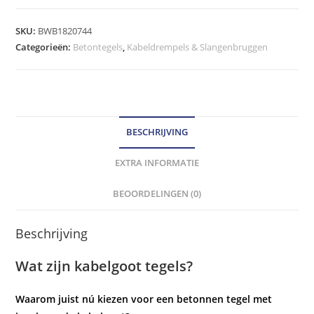
Stoeptegel
met
SKU:
BWB1820744
kabelgoot
Categorieën:
Betontegels
,
Kabeldrempels & Slangenbruggen
30x30
cm
grijs
(hele
BESCHRIJVING
tegel)
hoeveelheid
EXTRA INFORMATIE
BEOORDELINGEN (0)
Beschrijving
Wat zijn kabelgoot tegels?
Waarom juist nú kiezen voor een betonnen tegel met