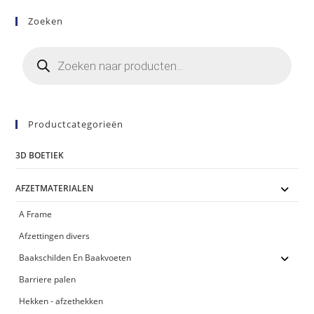
optie
kan
Zoeken
gekozen
worden
op
Producten
de
zoeken
productpagina
Productcategorieën
3D BOETIEK
AFZETMATERIALEN
A Frame
Afzettingen divers
Baakschilden En Baakvoeten
Barriere palen
Hekken - afzethekken