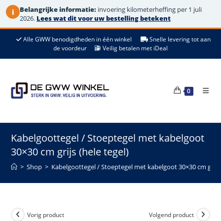
Belangrijke informatie:
invoering kilometerheffing per 1 juli
i
2026.
Lees wat dit voor uw bestelling betekent
Ga
Alle GWW benodigdheden in één winkel
Snelle levering tot aan
naar
de voordeur
Veilig betalen met iDeal
de
inhoud
0
Kabelgoottegel / Stoeptegel met kabelgoot
30×30 cm grijs (hele tegel)
>
Shop
>
Kabelgoottegel / Stoeptegel met kabelgoot 30×30 cm grijs 
Vorig product
Volgend product