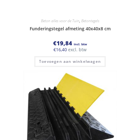
Beton alles voor de Tuin
,
Betontegels
Funderingstegel afmeting 40x40x8 cm
€
19,84
incl. btw
€
16,40
excl. btw
Toevoegen aan winkelwagen