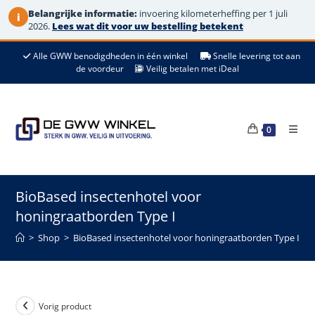
Belangrijke informatie:
invoering kilometerheffing per 1 juli
i
2026.
Lees wat dit voor uw bestelling betekent
Ga
Alle GWW benodigdheden in één winkel
Snelle levering tot aan
naar
de voordeur
Veilig betalen met iDeal
de
inhoud
0
BioBased insectenhotel voor
honingraatborden Type I
>
Shop
>
BioBased insectenhotel voor honingraatborden Type I
Vorig product