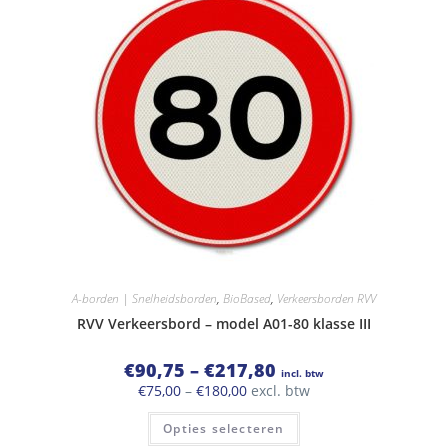
Deze
optie
kan
gekozen
worden
op
de
productpagina
A-borden | Snelheidsborden
,
BioBased
,
Verkeersborden RVV
RVV Verkeersbord – model A01-80 klasse III
Prijsklasse:
€
90,75
–
€
217,80
incl. btw
€90,75
Prijsklasse:
€
75,00
–
€
180,00
excl. btw
tot
€75,00
€217,80
Dit
tot
Opties selecteren
product
€180,00
heeft