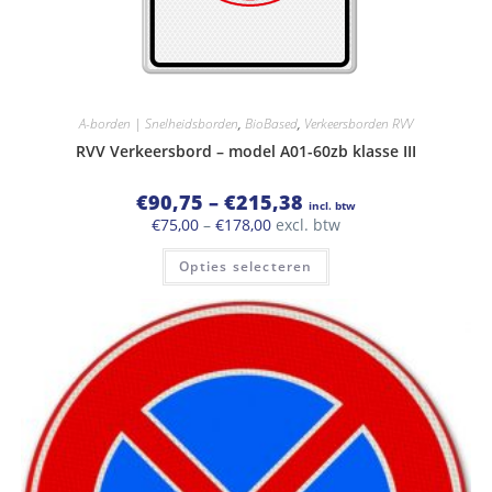
A-borden | Snelheidsborden
,
BioBased
,
Verkeersborden RVV
RVV Verkeersbord – model A01-60zb klasse III
Prijsklasse:
€
90,75
–
€
215,38
incl. btw
€90,75
Prijsklasse:
€
75,00
–
€
178,00
excl. btw
tot
€75,00
€215,38
Dit
tot
Opties selecteren
product
€178,00
heeft
meerdere
variaties.
Deze
optie
kan
gekozen
worden
op
de
productpagina