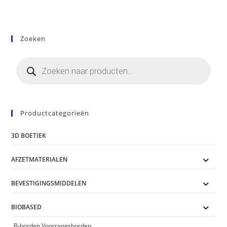
meerdere
variaties.
Deze
optie
kan
Zoeken
gekozen
worden
op
Producten
de
zoeken
productpagina
Productcategorieën
3D BOETIEK
AFZETMATERIALEN
BEVESTIGINGSMIDDELEN
BIOBASED
B-borden Voorrangsborden