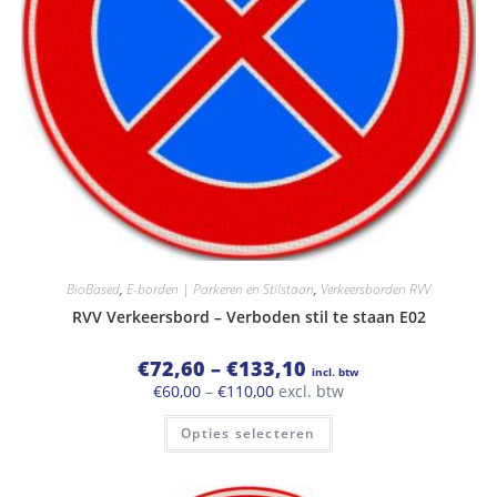
BioBased
,
E-borden | Parkeren en Stilstaan
,
Verkeersborden RVV
RVV Verkeersbord – Verboden stil te staan E02
Prijsklasse:
€
72,60
–
€
133,10
incl. btw
€72,60
Prijsklasse:
€
60,00
–
€
110,00
excl. btw
tot
€60,00
€133,10
Dit
tot
Opties selecteren
product
€110,00
heeft
meerdere
variaties.