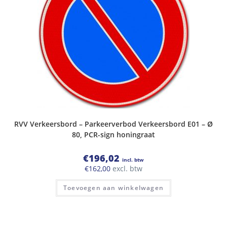
RVV Verkeersbord – Parkeerverbod Verkeersbord E01 – Ø
80, PCR-sign honingraat
€
196,02
incl. btw
€
162,00
excl. btw
Toevoegen aan winkelwagen