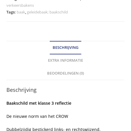
verkeersbakens
BIO
Tags:
baak
,
geleidebaak; baakschild
BASED
hoeveelheid
BESCHRIJVING
EXTRA INFORMATIE
BEOORDELINGEN (0)
Beschrijving
Baakschild met klasse 3 reflectie
De nieuwe norm van het CROW
Dubbelzijdig bestickerd links- en rechtswijzend.