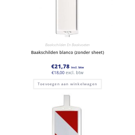
Baakschilden En Baakvoeten
Baakschilden blanco (zonder sheet)
€
21,78
incl. btw
€
18,00
excl. btw
Toevoegen aan winkelwagen