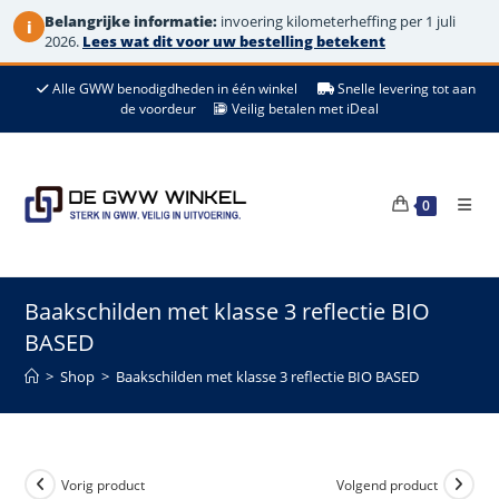
Belangrijke informatie:
invoering kilometerheffing per 1 juli
i
2026.
Lees wat dit voor uw bestelling betekent
Ga
Alle GWW benodigdheden in één winkel
Snelle levering tot aan
naar
de voordeur
Veilig betalen met iDeal
de
inhoud
0
Baakschilden met klasse 3 reflectie BIO
BASED
>
Shop
>
Baakschilden met klasse 3 reflectie BIO BASED
Vorig product
Volgend product