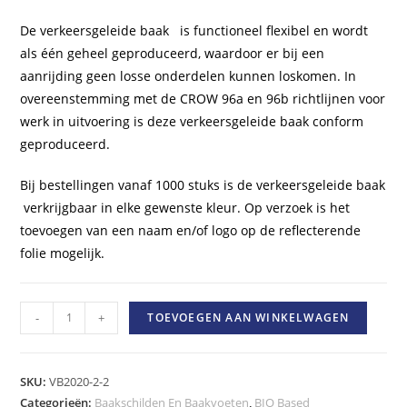
De verkeersgeleide baak is functioneel flexibel en wordt
als één geheel geproduceerd, waardoor er bij een
aanrijding geen losse onderdelen kunnen loskomen. In
overeenstemming met de CROW 96a en 96b richtlijnen voor
werk in uitvoering is deze verkeersgeleide baak conform
geproduceerd.
Bij bestellingen vanaf 1000 stuks is de verkeersgeleide baak
verkrijgbaar in elke gewenste kleur. Op verzoek is het
toevoegen van een naam en/of logo op de reflecterende
folie mogelijk.
Baakschilden
-
+
TOEVOEGEN AAN WINKELWAGEN
met
klasse
3
SKU:
VB2020-2-2
reflectie
Categorieën:
Baakschilden En Baakvoeten
,
BIO Based