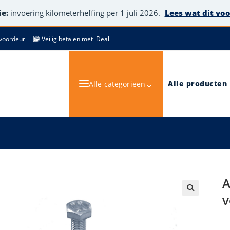
e:
invoering kilometerheffing per 1 juli 2026.
Lees wat dit vo
de voordeur
Veilig betalen met iDeal
⌄
Alle producten
Alle categorieën
A
v
🔍