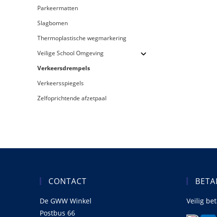
Parkeermatten
Slagbomen
Thermoplastische wegmarkering
Veilige School Omgeving
Verkeersdrempels
Verkeersspiegels
Zelfoprichtende afzetpaal
CONTACT
BETA
De GWW Winkel
Veilig be
Postbus 66