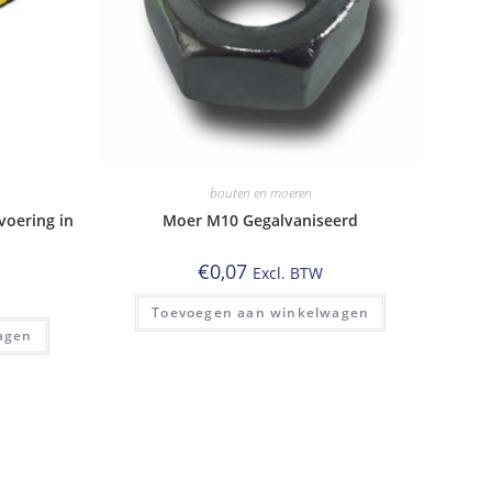
bouten en moeren
voering in
Moer M10 Gegalvaniseerd
€
0,07
Excl. BTW
Toevoegen aan winkelwagen
agen