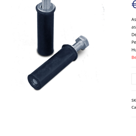
As
as
De
Pe
Hu
Be
As
vo
ve
ho
S
Ca