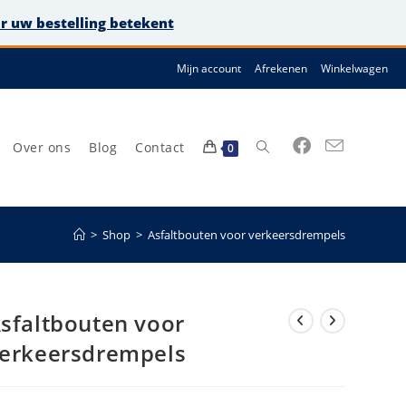
or uw bestelling betekent
Mijn account
Afrekenen
Winkelwagen
Over ons
Blog
Contact
Toggle
0
>
Shop
>
Asfaltbouten voor verkeersdrempels
site
sfaltbouten voor
erkeersdrempels
zoeken