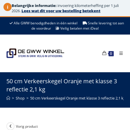
Belangrijke informatie:
invoering kilometerheffing per 1 juli
i
2026.
Lees wat dit voor uw bestelling betekent
Ga
Alle GWW benodigdheden in één winkel
Snelle levering tot aan
naar
de voordeur
Veilig betalen met iDeal
de
inhoud
0
50 cm Verkeerskegel Oranje met klasse 3
reflectie 2,1 kg
>
Shop
>
50 cm Verkeerskegel Oranje met klasse 3 reflectie 2,1 kg
Vorig product