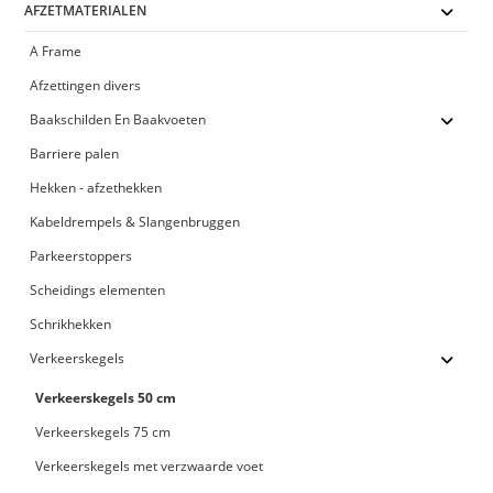
AFZETMATERIALEN
A Frame
Afzettingen divers
Baakschilden En Baakvoeten
Barriere palen
Hekken - afzethekken
Kabeldrempels & Slangenbruggen
Parkeerstoppers
Scheidings elementen
Schrikhekken
Verkeerskegels
Verkeerskegels 50 cm
Verkeerskegels 75 cm
Verkeerskegels met verzwaarde voet