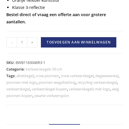
Oranje flexibel kunststof
Klasse 3-reflectie
Bestel direct of vraag een offerte aan voor grotere
aantallen.
50
-
+
TOEVOEGEN AAN WINKELWAGEN
cm
Verkeerskegel
Oranje
SKU:
BWB1183046R3-1
met
Categorie:
Verkeerskegels 50 cm
Tags:
afzetkegel
,
crow pionnen
,
crow verkeerskegel
,
degwwwinkel
,
klasse
pionnen met logo
,
pionnen wegafzetting
,
recycling verkeerskegel
,
3
verkeerskegel
,
verkeerskegel kopen
,
verkeerskegels met logo
,
weg
reflectie
pionnen kopen
,
zwarte verkeerspion
2,1
kg
hoeveelheid