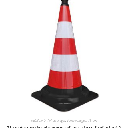
RECYLING Verkeerskegel
,
Verkeerskegels 75 cm
75 cm Verkeerskegel (gerecycled) met klasse 3 reflectie 4.2