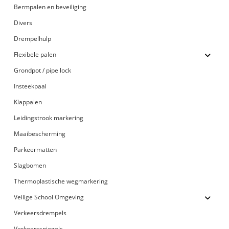
Bermpalen en beveiliging
Divers
Drempelhulp
Flexibele palen
Grondpot / pipe lock
Insteekpaal
Klappalen
Leidingstrook markering
Maaibescherming
Parkeermatten
Slagbomen
Thermoplastische wegmarkering
Veilige School Omgeving
Verkeersdrempels
Verkeersspiegels