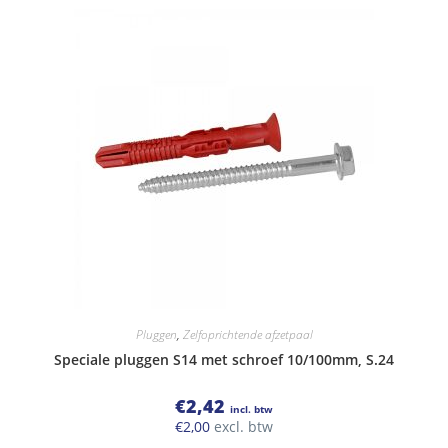
Pluggen
,
Zelfoprichtende afzetpaal
Speciale pluggen S14 met schroef 10/100mm, S.24
€
2,42
incl. btw
€
2,00
excl. btw