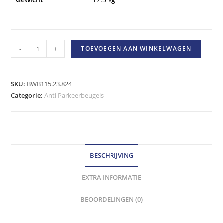
Bewebe
-
+
TOEVOEGEN AAN WINKELWAGEN
Anti
parkeerbeugel
-
SKU:
BWB115.23.824
verzinkt
Categorie:
Anti Parkeerbeugels
met
rode
banden
-
BESCHRIJVING
cilinderslot
hoeveelheid
EXTRA INFORMATIE
BEOORDELINGEN (0)