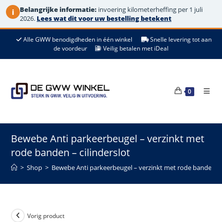
Belangrijke informatie:
invoering kilometerheffing per 1 juli
i
2026.
Lees wat dit voor uw bestelling betekent
Ga
Alle GWW benodigdheden in één winkel
Snelle levering tot aan
naar
de voordeur
Veilig betalen met iDeal
de
inhoud
0
Bewebe Anti parkeerbeugel – verzinkt met
rode banden – cilinderslot
>
Shop
>
Bewebe Anti parkeerbeugel – verzinkt met rode banden – c
Vorig product