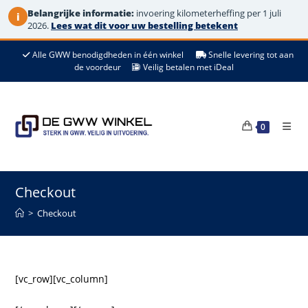
Belangrijke informatie:
invoering kilometerheffing per 1 juli
i
2026.
Lees wat dit voor uw bestelling betekent
Alle GWW benodigdheden in één winkel
Snelle levering tot aan
de voordeur
Veilig betalen met iDeal
0
Checkout
>
Checkout
[vc_row][vc_column]