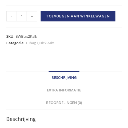
Tubag
-
+
TOEVOEGEN AAN WINKELWAGEN
Traskalk
25kg
hoeveelheid
SKU:
BWBtrs2Kalk
Categorie:
Tubag Quick-Mix
BESCHRIJVING
EXTRA INFORMATIE
BEOORDELINGEN (0)
Beschrijving