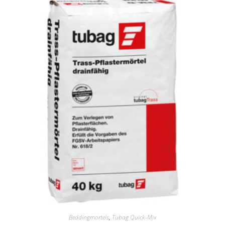
Beddingmortels
,
Tubag Quick-Mix