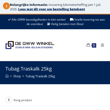
Belangrijke informatie:
invoering kilometerheffing per 1 juli
i
2026.
Lees wat dit voor uw bestelling betekent
Ga
Alle GWW benodigdheden in één winkel
Snelle levering tot aan
naar
de voordeur
Veilig betalen met iDeal
de
inhoud
0
Tubag Traskalk 25kg
>
Shop
>
Tubag Traskalk 25kg
Vorig product