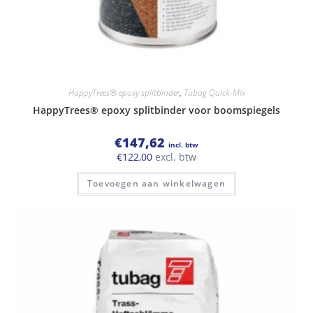
HappyTrees® epoxy splitbinder
,
Tubag Quick-Mix
HappyTrees® epoxy splitbinder voor boomspiegels
€
147,62
incl. btw
€
122,00
excl. btw
Toevoegen aan winkelwagen