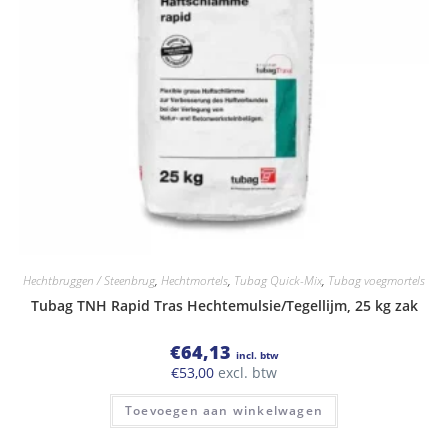
Hechtbruggen / Steenbrug
,
Hechtmortels
,
Tubag Quick-Mix
,
Tubag voegmortels
Tubag TNH Rapid Tras Hechtemulsie/Tegellijm, 25 kg zak
€
64,13
incl. btw
€
53,00
excl. btw
Toevoegen aan winkelwagen