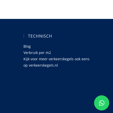
meerdere
variaties.
Deze
optie
kan
gekozen
worden
op
de
productpagina
TECHNISCH
Blog
Verbruik per m2
Kijk voor meer verkeerskegels ook eens
op
verkeerskegels.nl