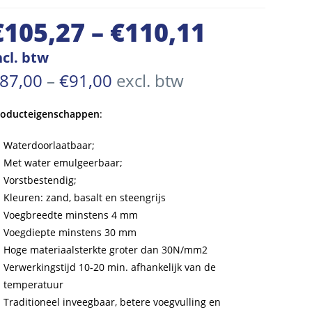
€
105,27
–
€
110,11
Prijsklasse:
€105,27
ncl. btw
tot
Prijsklasse:
87,00
–
€
91,00
excl. btw
€87,00
€110,11
tot
€91,00
roducteigenschappen
:
Waterdoorlaatbaar;
Met water emulgeerbaar;
Vorstbestendig;
Kleuren: zand, basalt en steengrijs
Voegbreedte minstens 4 mm
Voegdiepte minstens 30 mm
Hoge materiaalsterkte groter dan 30N/mm2
Verwerkingstijd 10-20 min. afhankelijk van de
temperatuur
Traditioneel inveegbaar, betere voegvulling en