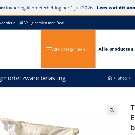
e:
invoering kilometerheffing per 1 juli 2026.
Lees wat dit vo
de voordeur
Veilig betalen met iDeal
⌄
Alle producten
Alle categorieën
mortel zware belasting
>
Shop
>
T
T
E
🔍
b