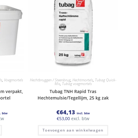
ls
,
Voegmortels
Hechtbruggen / Steenbrug
,
Hechtmortels
,
Tubag Quick-
Mix
,
Tubag voegmortels
um verpakt,
Tubag TNH Rapid Tras
ortel
Hechtemulsie/Tegellijm, 25 kg zak
jsklasse:
€
64,13
l. btw
incl. btw
,18
sse:
tw
€
53,00
excl. btw
,39
Dit
Toevoegen aan winkelwagen
product
heeft