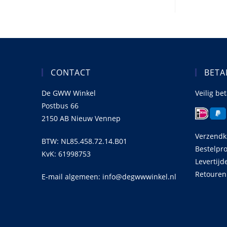
CONTACT
BETA
De GWW Winkel
Veilig be
Postbus 66
2150 AB Nieuw Vennep
Verzendk
BTW: NL85.458.72.14.B01
Bestelpr
KvK: 61998753
Levertijd
Retouren
E-mail algemeen: info@degwwwinkel.nl