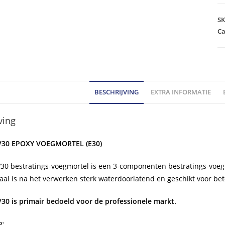
30
3
S
c
Ca
Ep
vo
zw
be
BESCHRIJVING
EXTRA INFORMATIE
ho
ving
V30 EPOXY VOEGMORTEL (E30)
0 bestratings-voegmortel is een 3-componenten bestratings-voeg
aal is na het verwerken sterk waterdoorlatend en geschikt voor bet
30 is primair bedoeld voor de professionele markt.
g
: