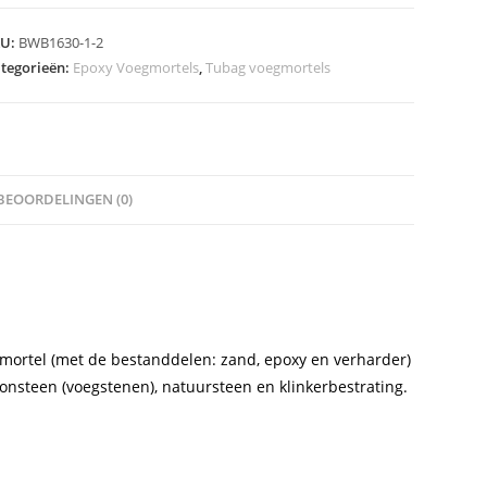
,
KU:
BWB1630-1-2
omponenten
tegorieën:
Epoxy Voegmortels
,
Tubag voegmortels
oxy
egmortel
are
lasting
BEOORDELINGEN (0)
eveelheid
mortel (met de bestanddelen: zand, epoxy en verharder)
onsteen (voegstenen), natuursteen en klinkerbestrating.