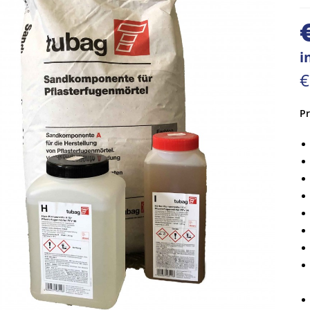
i
€
P