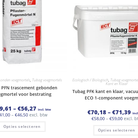
bonden voegmortels
,
Tubag voegmortels
Ecologisch / Biologisch
,
Tubag voegmorte
Kant en Klaar
 PFN trascement gebonden
Tubag PFK kant en klaar, vacu
gmortel voor bestrating
ECO 1-component voegm
Prijsklasse:
9,61
–
€
56,27
incl. btw
Pri
€
70,18
–
€
71,39
€49,61
inc
Prijsklasse:
41,00
–
€
46,50
excl. btw
€70
tot
Prijskla
€
58,00
–
€
59,00
excl. b
tot
€41,00
€56,27
Dit
€58,00
€71
tot
Opties selecteren
product
tot
Opties selecteren
€46,50
heeft
€59,00
meerdere