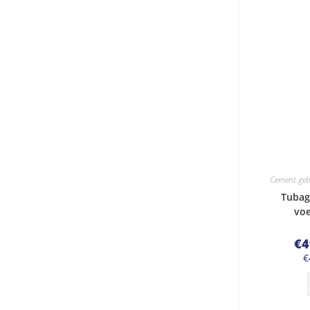
Cement ge
Tubag
voe
€
4
€