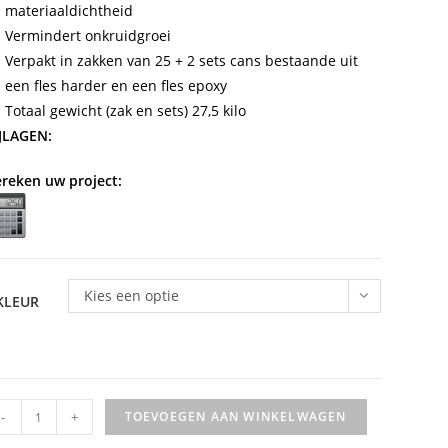
materiaaldichtheid
Vermindert onkruidgroei
Verpakt in zakken van 25 + 2 sets cans bestaande uit
een fles harder en een fles epoxy
Totaal gewicht (zak en sets) 27,5 kilo
JLAGEN:
reken uw project:
Kies een optie
KLEUR
ubag
-
+
TOEVOEGEN AAN WINKELWAGEN
V