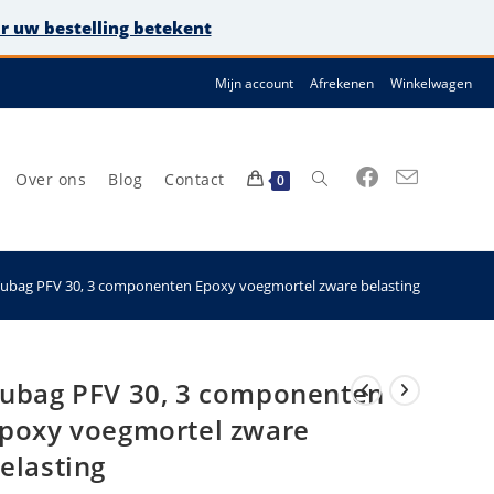
or uw bestelling betekent
Mijn account
Afrekenen
Winkelwagen
Over ons
Blog
Contact
Toggle
0
ubag PFV 30, 3 componenten Epoxy voegmortel zware belasting
site
ubag PFV 30, 3 componenten
poxy voegmortel zware
elasting
zoeken