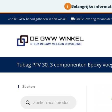
Belangrijke informati
i
Ga
Alle GWW benodigdheden in één winkel
Snelle levering tot aan 
naar
de
inhoud
Tubag PFV 30, 3 componenten Epoxy voeg
Zoeken
Producten
zoeken