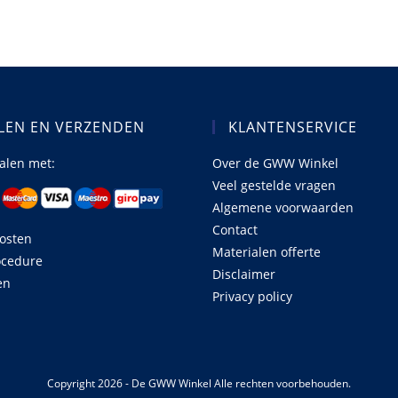
variaties.
Deze
optie
kan
gekozen
worden
op
de
productpagina
LEN EN VERZENDEN
KLANTENSERVICE
talen met:
Over de GWW Winkel
Veel gestelde vragen
Algemene voorwaarden
Contact
osten
Materialen offerte
ocedure
Disclaimer
en
Privacy policy
Copyright 2026 - De GWW Winkel Alle rechten voorbehouden.