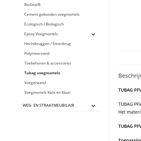
BioSeal®
Cement gebonden voegmortels
Ecologisch / Biologisch
Epoxy Voegmortels
Hechtbruggen / Steenbrug
Polymeerzand
Toebehoren & accessoires
Tubag voegmortels
Beschrij
Voegenzand
TUBAG PF
Voegmortels Kant en Klaar
TUBAG PFV3
WEG- EN STRAATMEUBILAIR
Het materi
TUBAG PFV
Toepassin