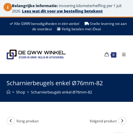
Belangrijke informatie:
invoering kilometerheffing per 1 juli
i
2026.
Lees wat dit voor uw bestelling betekent
Ga
Alle GWW benodigdheden in één winkel
Snelle levering tot aan
naar
de voordeur
Veilig betalen met iDeal
de
inhoud
0
Scharnierbeugels enkel Ø76mm-82
>
Shop
>
Scharnierbeugels enkel Ø76mm-82
Vorig product
Volgend product