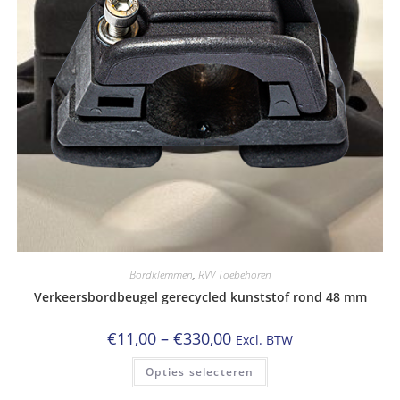
Bordklemmen
,
RVV Toebehoren
Verkeersbordbeugel gerecycled kunststof rond 48 mm
Prijsklasse:
€
11,00
–
€
330,00
Excl. BTW
€11,00
tot
Dit
Opties selecteren
€330,00
product
heeft
meerdere