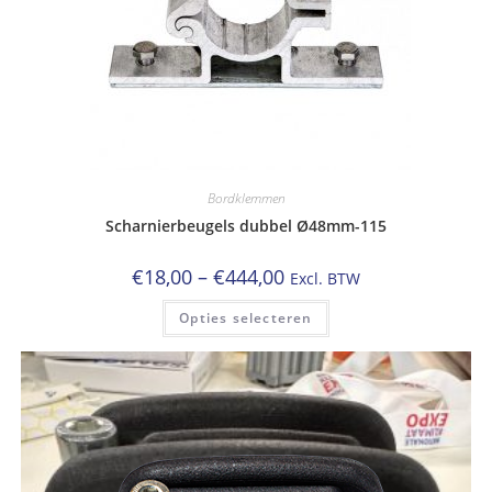
Bordklemmen
Scharnierbeugels dubbel Ø48mm-115
Prijsklasse:
€
18,00
–
€
444,00
Excl. BTW
€18,00
tot
Dit
Opties selecteren
€444,00
product
heeft
meerdere
variaties.
Deze
optie
kan
gekozen
worden
op
de
productpagina