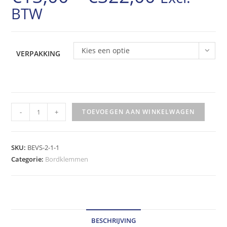
BTW
€13,00
tot
€322,00
Kies een optie
VERPAKKING
Scharnierbeugels
-
+
TOEVOEGEN AAN WINKELWAGEN
enkel
Ø76mm-
82
SKU:
BEVS-2-1-1
hoeveelheid
Categorie:
Bordklemmen
BESCHRIJVING