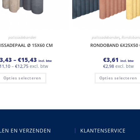
palissadebanden
palissadebanden
,
Rondoban
ISSADEPAAL Ø 15X60 CM
RONDOBAND 6X25X50
Prijsklasse:
3,43
–
€
15,43
€
3,61
incl. btw
incl. btw
€13,43
Prijsklasse:
11,10
–
€
12,75
excl. btw
€
2,98
excl. btw
tot
€11,10
€15,43
Dit
tot
Opties selecteren
Opties selecteren
product
€12,75
heeft
meerdere
variaties.
Deze
optie
kan
gekozen
worden
op
de
productpagina
LEN EN VERZENDEN
KLANTENSERVICE