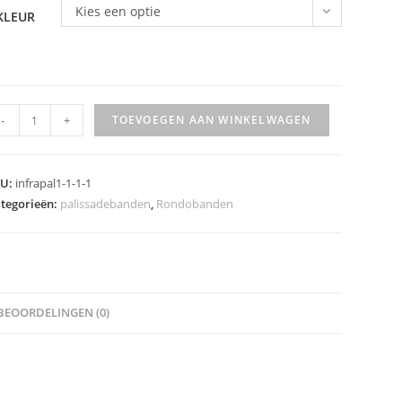
Kies een optie
KLEUR
ONDOBAND
-
+
TOEVOEGEN AAN WINKELWAGEN
50X50
M
eveelheid
KU:
infrapal1-1-1-1
tegorieën:
palissadebanden
,
Rondobanden
BEOORDELINGEN (0)