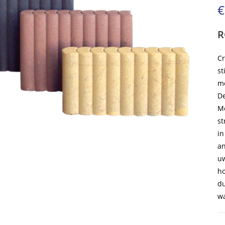
€
R
Cr
st
me
De
Me
st
in
an
uw
ho
du
wa