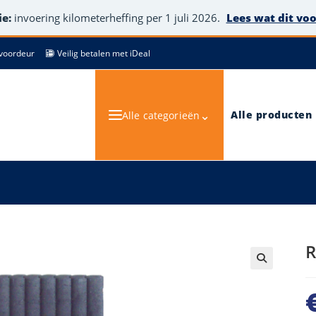
e:
invoering kilometerheffing per 1 juli 2026.
Lees wat dit vo
de voordeur
Veilig betalen met iDeal
⌄
Alle producten
Alle categorieën
🔍