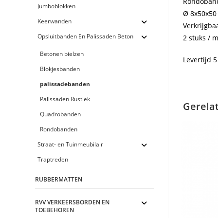
Rondoban
Jumboblokken
Ø 8x50x50
Keerwanden
Verkrijgbaa
Opsluitbanden En Palissaden Beton
2 stuks / 
Betonen bielzen
Levertijd 
Blokjesbanden
palissadebanden
Palissaden Rustiek
Gerela
Quadrobanden
Rondobanden
Straat- en Tuinmeubilair
Traptreden
RUBBERMATTEN
RVV VERKEERSBORDEN EN
TOEBEHOREN