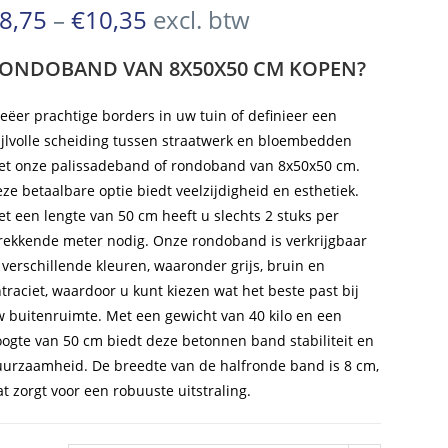
€10,59
Prijsklasse:
8,75
–
€
10,35
excl. btw
€8,75
tot
tot
ONDOBAND VAN 8X50X50 CM KOPEN?
€10,35
€12,52
eëer prachtige borders in uw tuin of definieer een
ijlvolle scheiding tussen straatwerk en bloembedden
t onze palissadeband of rondoband van 8x50x50 cm.
ze betaalbare optie biedt veelzijdigheid en esthetiek.
t een lengte van 50 cm heeft u slechts 2 stuks per
rekkende meter nodig. Onze rondoband is verkrijgbaar
 verschillende kleuren, waaronder grijs, bruin en
traciet, waardoor u kunt kiezen wat het beste past bij
 buitenruimte. Met een gewicht van 40 kilo en een
ogte van 50 cm biedt deze betonnen band stabiliteit en
urzaamheid. De breedte van de halfronde band is 8 cm,
t zorgt voor een robuuste uitstraling.