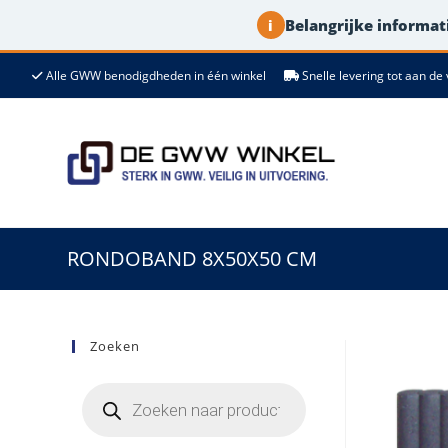
Belangrijke informati
i
Ga
Alle GWW benodigdheden in één winkel
Snelle levering tot aan 
naar
de
inhoud
RONDOBAND 8X50X50 CM
Zoeken
Producten
zoeken