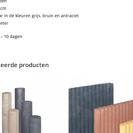
den
 cm
r in de kleuren grijs, bruin en antraciet
meter
5 – 10 dagen
teerde producten