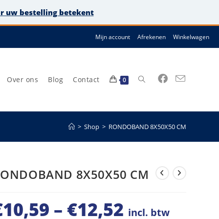
or uw bestelling betekent
Mijn account
Afrekenen
Winkelwagen
Over ons
Blog
Contact
Toggle
0
>
Shop
>
RONDOBAND 8X50X50 CM
site
RONDOBAND 8X50X50 CM
€
10,59
–
€
12,52
zoeken
Prijsklasse:
incl. btw